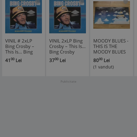
VINIL # 2xLP
VINIL 2xLP Bing
MOODY BLUES -
Bing Crosby ‎–
Crosby ‎– This Is...
THIS IS THE
This Is... Bing
Bing Crosby
MOODY BLUES
Crosby (EX)
(VG+)
(2LP,2 viniluri,
00
00
00
41
Lei
37
Lei
80
Lei
1974,THRESHOLD,U
(1 vandut)
vinil
Publicitate