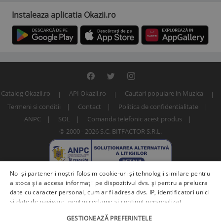
Instaleaza aplicatia Okazii.ro
Catalog Okazii.ro
API Okazii.ro
Cautari populare in Muzica
Termeni si conditii
Contact
Politica de confidentialitate
ANPC
SOL
Comanda telefonic acest produs
© 2000 - 2026 S.C. BITFACTOR S.R.L.
Noi și partenerii noștri folosim cookie-uri și tehnologii similare pentru
a stoca și a accesa informații pe dispozitivul dvs. și pentru a prelucra
date cu caracter personal, cum ar fi adresa dvs. IP, identificatori unici
și date de navigare, pentru reclame și conținut personalizat,
măsurarea reclamelor și a conținutului, informații despre audiență și
Numar articol: 253512981
GESTIONEAZĂ PREFERINȚELE
îmbunătățirea serviciilor.
Furnizori terți (225)
pot, de asemenea,