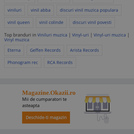
viniluri
vinil abba
discuri vinil muzica populara
vinil queen
vinil colinde
discuri vinil povesti
Top branduri in
|
|
|
Viniluri muzica
Vinyl-uri
Vinyl-uri muzica
Vinyl muzica
Eterna
Geffen Records
Arista Records
Phonogram rec
RCA Records
Magazine.Okazii.ro
Mii de cumparatori te
asteapta
Deschide-ti magazin