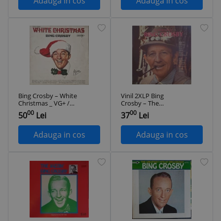
Adauga in cos
Adauga in cos
Bing Crosby ‎– White
Vinil 2XLP Bing
Christmas _ VG+ /
Crosby – The
VG+ vinil, LP, disc
Greatest Hits Of
00
00
50
Lei
37
Lei
muzica de
Bing Crosby (VG++)
Sarbatori, de
Craciun _ MCA,
Adauga in cos
Adauga in cos
Germania