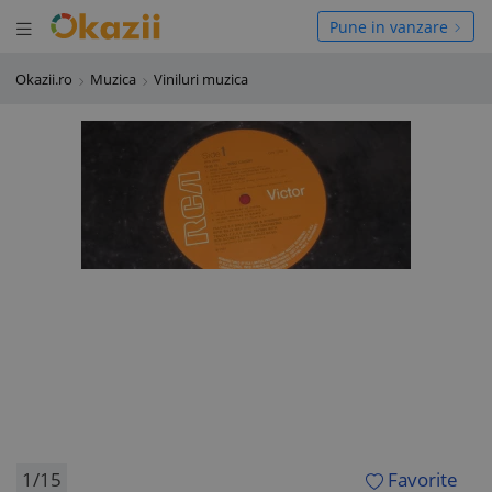
Deschide meniul
hide meniul
Pune in vanzare
Okazii.ro
Muzica
Viniluri muzica
1/15
Favorite