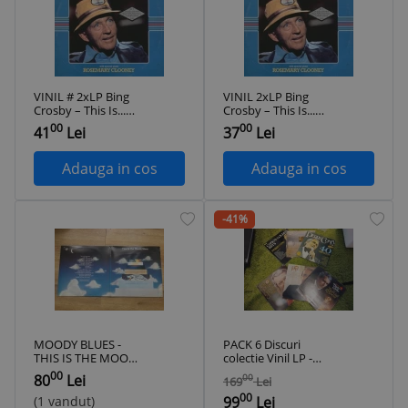
VINIL # 2xLP Bing
VINIL 2xLP Bing
Crosby ‎– This Is...
Crosby ‎– This Is...
Bing Crosby (EX)
Bing Crosby (VG+)
00
00
41
Lei
37
Lei
Adauga in cos
Adauga in cos
-41%
MOODY BLUES -
PACK 6 Discuri
THIS IS THE MOODY
colectie Vinil LP -
BLUES (2LP,2
PERRY COMO (VG si
00
80
Lei
00
169
Lei
viniluri,
VG+)
00
1974,THRESHOLD,UK)
(1 vandut)
99
Lei