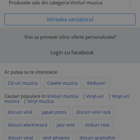
Produsele sale din categoria Viniluri muzica
Intreaba vanzatorul
Vrei sa primesti zilnic oferte personalizate?
Login cu Facebook
Ar putea sa te intereseze
CD-uri muzica
Casete muzica
Reduceri
Cautari populare in
|
|
Viniluri muzica
Vinyl-uri
Vinyl-uri
|
muzica
Vinyl muzica
discuri vinil
japan press
discuri vinil rock
discuri electrecord
jazz vinil
viniluri rock
discuri vinyl
vinil phoenix
discuri gramofon