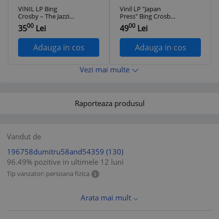
VINIL LP Bing
Vinil LP "Japan
Crosby – The Jazzin'
Press" Bing Crosby
Bing Crosby (VG+)
‎– The Greatest Hits
00
00
35
Lei
49
Lei
of Bing Crosby
(VG++)
Adauga in cos
Adauga in cos
Vezi mai multe
Raporteaza produsul
Vandut de
196758dumitru58and54359
(130)
96.49% pozitive in ultimele 12 luni
Tip vanzator: persoana fizica
Arata mai mult