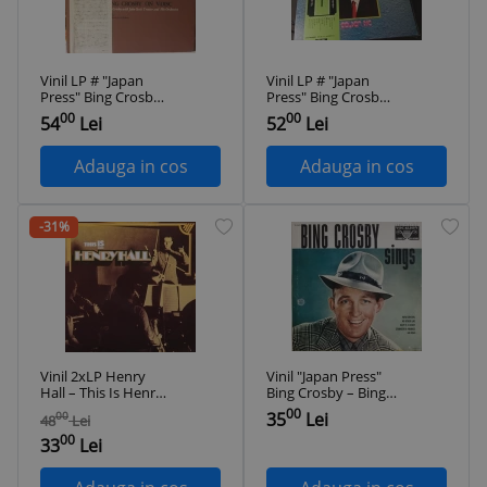
Vinil LP # "Japan
Vinil LP # "Japan
Press" Bing Crosby
Press" Bing Crosby
– Bing Crosby On V-
– Bing Crosby -
00
00
54
Lei
52
Lei
Disc (EX)
Golden Disc (EX)
Adauga in cos
Adauga in cos
-31%
Vinil 2xLP Henry
Vinil "Japan Press"
Hall – This Is Henry
Bing Crosby – Bing
Hall (VG++)
Crosby Sings (VG)
00
35
Lei
00
48
Lei
00
33
Lei