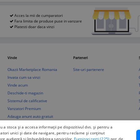
Acces la mii de cumparatori
Fara limita de produse puse in vanzare
Platesti doar daca vinzi
Vinde
Parteneri
Okazii Marketplace Romania
Site-uri partenere
Invata cum sa vinzi
Vinde acum
Deschide-ti magazin
Sistemul de calificative
Vanzatori Premium
Adauga anunt auto gratuit
ru a stoca și a accesa informații pe dispozitivul dvs. și pentru a
catori unici și date de navigare, pentru reclame și conținut
pre audiență și îmbunătățirea serviciilor.
Furnizori terți (225)
pot, de