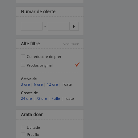
Numar de oferte
-
Alte filtre
vezi toate
Cu reducere de pret
Produs original
Active de
3 ore
|
6 ore
|
12 ore
| Toate
Create de
24 ore
|
72 ore
|
7 zile
| Toate
Arata doar
Licitatie
Pret fix