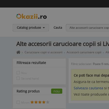
Catalog produse
Cauta
Alte accesorii carucioare copi
Alte accesorii carucioare copii si L
Home
Carucioare copii si accesorii
Accesorii carucioare copii
Al
page
okazii.ro
Filtreaza rezultate
Filtre selectate:
Poate fi ret
-
Cumperi
Nou
in
Ce poti face mai depa
siguranta
Second hand
Asigura-te ca termenu
de
la
Salveaza cautarea
si 
Rating produs
vanzatori
nou
Vezi toate produsele
de
incredere
Minim