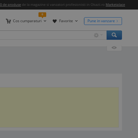
00 de produse
de la magazine si vanzatori profesionisti in Okazii.ro
Marketplace
0
Cos cumparaturi
Favorite
Pune in vanzare