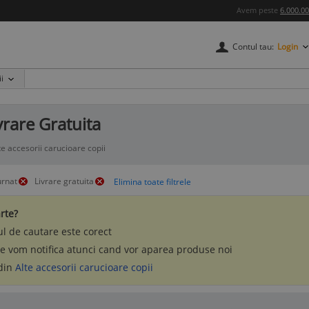
Avem peste
6.000.0
Contul tau:
Login
i
ivrare Gratuita
te accesorii carucioare copii
urnat
Livrare gratuita
rte?
l de cautare este corect
te vom notifica atunci cand vor aparea produse noi
 din
Alte accesorii carucioare copii