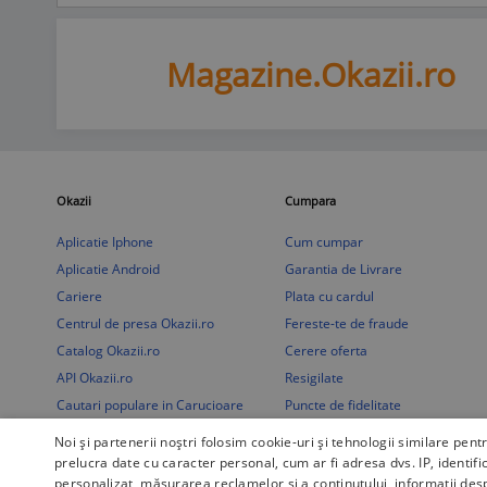
Magazine.Okazii.ro
Okazii
Cumpara
Aplicatie Iphone
Cum cumpar
Aplicatie Android
Garantia de Livrare
Cariere
Plata cu cardul
Centrul de presa Okazii.ro
Fereste-te de fraude
Catalog Okazii.ro
Cerere oferta
API Okazii.ro
Resigilate
Cautari populare in Carucioare
Puncte de fidelitate
copii si accesorii
Noi și partenerii noștri folosim cookie-uri și tehnologii similare pent
prelucra date cu caracter personal, cum ar fi adresa dvs. IP, identifi
personalizat, măsurarea reclamelor și a conținutului, informații des