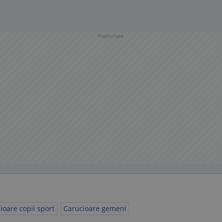
Publicitate
ioare copii sport
Carucioare gemeni