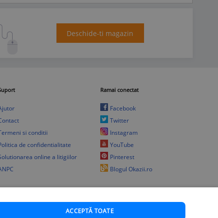
Deschide-ti magazin
Suport
Ramai conectat
Ajutor
Facebook
Contact
Twitter
Termeni si conditii
Instagram
Politica de confidentialitate
YouTube
Solutionarea online a litigiilor
Pinterest
ANPC
Blogul Okazii.ro
ACCEPTĂ TOATE