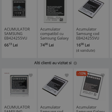
ACUMULATOR
Acumulator
Acumulator
SAMSUNG
compatibil cu
Samsung cod
EB424255VU
Samsung Galaxy
EB424255VU
(S3350)
S3350, 1000
Samsung Ch@t
13
00
00
66
Lei
74
Lei
16
Lei
ORIGINAL
mAh
335, S3350,
(4 vandute)
S3850 Corby II
Alti clienti au vizitat si
-10%
ACUMULATOR
Acumulator
Acumulator
SAMSUNG
Samsung cod
Samsung Galaxy