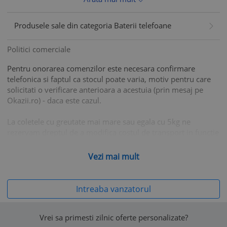
Produsele sale din categoria Baterii telefoane
Politici comerciale
Pentru onorarea comenzilor este necesara confirmare
telefonica si faptul ca stocul poate varia, motiv pentru care
solicitati o verificare anterioara a acestuia (prin mesaj pe
Okazii.ro) - daca este cazul.
La coletele cu greutate mai mare sau egala cu 5kg ne
rezervam dreptul de a modifica costul de transport in functie
de greutatea acestuia, indiferent ca este vorba de o comanda
cu Garantia de Livrare sau fara, indiferent de curierul ales.
Vezi mai mult
Pozele au caracter informativ.
Vă rugăm să aveți în vedere că politicile comerciale ale
Intreaba vanzatorul
vânzătorului nu pot contraveni prevederilor Acordului de
utilizare al www.okazii.ro, nici legislației aplicabile.
În toate situațiile în care politicile comerciale ale vânzătorului
Vrei sa primesti zilnic oferte personalizate?