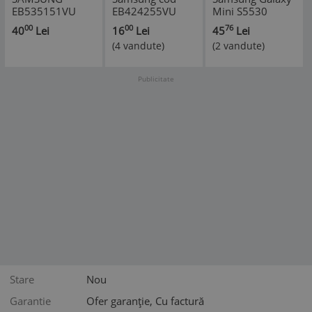
EB535151VU
EB424255VU
Mini S5530
(I9070)
Samsung Ch@t
EB424255VU
00
00
76
40
Lei
16
Lei
45
Lei
ORIGINAL SWAP
335, S3350,
folosit
(4 vandute)
(2 vandute)
A
S3850 Corby II
Publicitate
Stare
Nou
Garantie
Ofer garanție, Cu factură