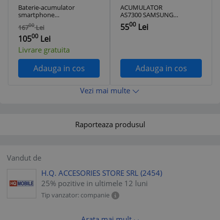
Baterie-acumulator
ACUMULATOR
smartphone
AS7300 SAMSUNG
DEPOX, Samsung
EB504465VU
00
55
Lei
00
167
Lei
Galaxy S8 G950F
1500MAH ASTRUM
00
105
Lei
Livrare gratuita
Adauga in cos
Adauga in cos
Vezi mai multe
Raporteaza produsul
Vandut de
H.Q. ACCESORIES STORE SRL
(2454)
25% pozitive in ultimele 12 luni
Tip vanzator: companie
Arata mai mult