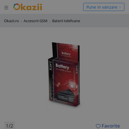
Deschide meniul
hide meniul
Pune in vanzare
Okazii.ro
Accesorii GSM
Baterii telefoane
1/2
Favorite