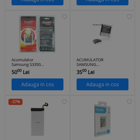
Acumulator
ACUMULATOR
Samsung S3350
SAMSUNG
Chat 335
EB664239H
00
00
50
Lei
35
Lei
ORIGINAL SWAP
Adauga in cos
Adauga in cos
-37%