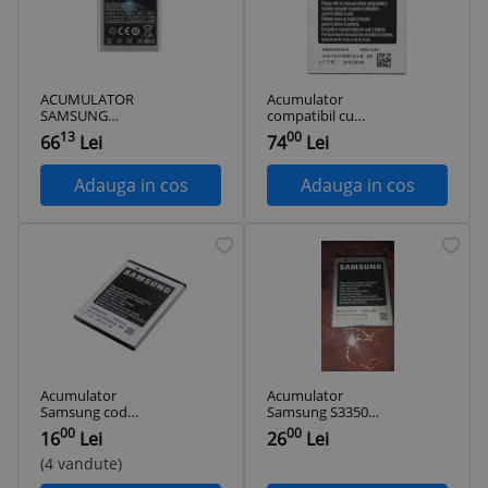
ACUMULATOR
Acumulator
SAMSUNG
compatibil cu
EB424255VU (S3350)
Samsung Galaxy
13
00
66
Lei
74
Lei
ORIGINAL
S3350, 1000 mAh
Adauga in cos
Adauga in cos
Acumulator
Acumulator
Samsung cod
Samsung S3350
EB424255VU
EB424255V /
00
00
16
Lei
26
Lei
Samsung Ch@t 335,
EB424255VA /
S3350, S3850 Corby
EB424255VK /
(4 vandute)
II
EB424255VU