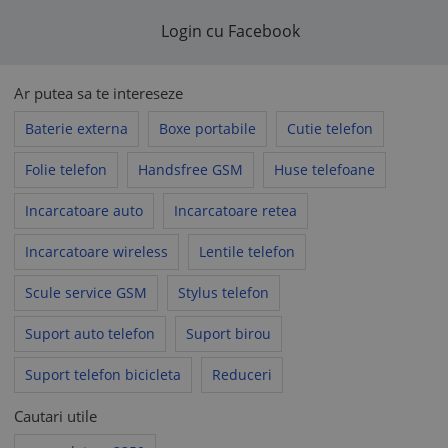
încalcă legea sau Acordul de utilizare, acestea se consideră
nescrise, fiind aplicabile prevederile legale corespunzătoare
Login cu Facebook
sau prevederile
Acordului de utilizare
, după caz.
Ar putea sa te intereseze
Baterie externa
Boxe portabile
Cutie telefon
Folie telefon
Handsfree GSM
Huse telefoane
Incarcatoare auto
Incarcatoare retea
Incarcatoare wireless
Lentile telefon
Scule service GSM
Stylus telefon
Suport auto telefon
Suport birou
Suport telefon bicicleta
Reduceri
Cautari utile