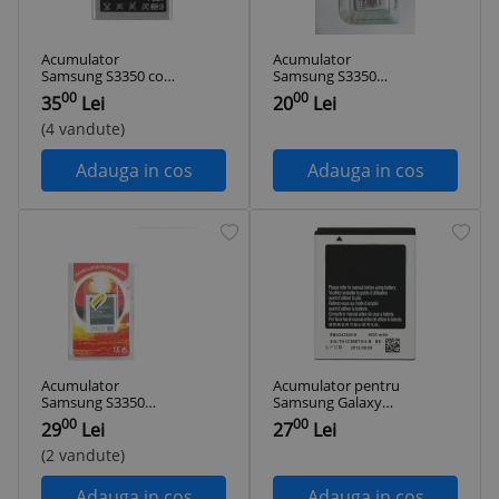
Acumulator
Acumulator
Samsung S3350 cod
Samsung S3350
EB424255VU
Vertex Blister
00
00
35
Lei
20
Lei
original
(4 vandute)
Adauga in cos
Adauga in cos
Acumulator
Acumulator pentru
Samsung S3350
Samsung Galaxy
Chat 335
S3350, EB424255VA
00
00
29
Lei
27
Lei
/ VUC, 1000 mAh
(2 vandute)
Adauga in cos
Adauga in cos