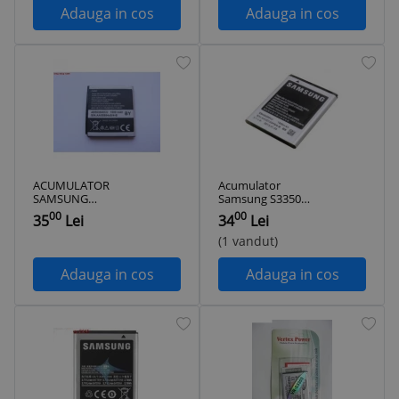
Adauga in cos
Adauga in cos
ACUMULATOR
Acumulator
SAMSUNG
Samsung S3350
EB563840C (S5200)
Chat 335 original
00
00
35
Lei
34
Lei
COPY BULK
(1 vandut)
Adauga in cos
Adauga in cos