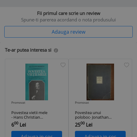
Fii primul care scrie un review
Spune-ti parerea acordand o nota produsului
Adauga review
Te-ar putea interesa si
Promovat
Promovat
Povestea vietii mele
Povestea unui
- Hans Christian
poloboc- Jonathan
Andersen
Swift
00
00
6
Lei
25
Lei
Adauga in cos
Adauga in cos