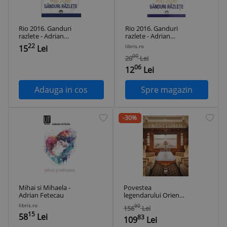
Rio 2016. Ganduri
Rio 2016. Ganduri
razlete - Adrian
razlete - Adrian
Fetecau
Fetecau
22
libris.ro
15
Lei
00
20
Lei
06
12
Lei
Adauga in cos
Spre magazin
-30%
Mihai si Mihaela -
Povestea
Adrian Fetecau
legendarului Orient
Express
libris.ro
90
156
Lei
15
58
Lei
83
109
Lei