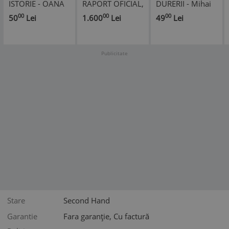
ISTORIE - OANA
RAPORT OFICIAL,
DURERII - Mihai
ILIE, ALEXANDRA
2 VOLUME, 1936
Visoiu - Editura
00
00
00
50
Lei
1.600
Lei
49
Lei
MĂRĂȘOIU, s
Star Tipp, 1998,
191 p.
Publicitate
Stare
Second Hand
Garantie
Fara garanție, Cu factură