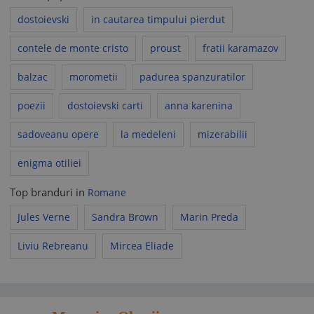
dostoievski
in cautarea timpului pierdut
contele de monte cristo
proust
fratii karamazov
balzac
morometii
padurea spanzuratilor
poezii
dostoievski carti
anna karenina
sadoveanu opere
la medeleni
mizerabilii
enigma otiliei
Top branduri in
Romane
Jules Verne
Sandra Brown
Marin Preda
Liviu Rebreanu
Mircea Eliade