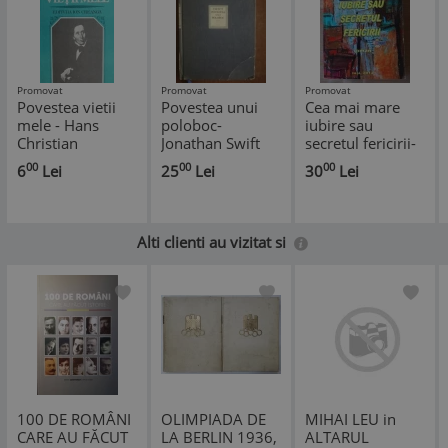
Promovat
Promovat
Promovat
Povestea vietii
Povestea unui
Cea mai mare
mele - Hans
poloboc-
iubire sau
Christian
Jonathan Swift
secretul fericirii-
Andersen
Mihai Botez
00
00
00
6
Lei
25
Lei
30
Lei
Alti clienti au vizitat si
100 DE ROMÂNI
OLIMPIADA DE
MIHAI LEU in
CARE AU FĂCUT
LA BERLIN 1936,
ALTARUL