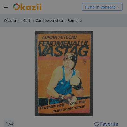
Deschide meniul
hide meniul
Pune in vanzare
Okazii.ro
Carti
Carti beletristica
Romane
1/4
Favorite