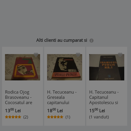
Alti clienti au cumparat si
Rodica Ojog
H. Tecuceanu -
H. Tecuceanu -
Brasoveanu -
Greseala
Capitanul
Cocosatul are
capitanului
Apostolescu si
alibi - prima
Apostolescu -
inamicul public
00
00
00
13
Lei
18
Lei
15
Lei
editie - 1973
1973 - prima
nr 1 (Omul cu
(2)
(1)
(1 vandut)
editie
ciocanul)