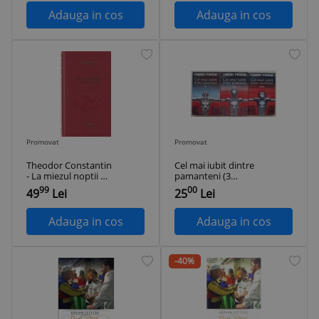
Adauga in cos
Adauga in cos
Promovat
Promovat
Theodor Constantin
Cel mai iubit dintre
- La miezul noptii va
pamanteni (3
cadea o stea (2012)
volume) – Marin
99
00
49
Lei
25
Lei
Preda
Adauga in cos
Adauga in cos
-40%