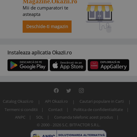
Magazine.Okazii.ro
Mii de cumparatori te
asteapta
Deschide-ti magazin
Instaleaza aplicatia Okazii.ro
Catalog Okazii.ro
API Okazii.ro
Cautari populare in Carti
Termeni si conditii
Contact
Politica de confidentialitate
ANPC
SOL
Comanda telefonic acest produs
© 2000 - 2026 S.C. BITFACTOR S.R.L.