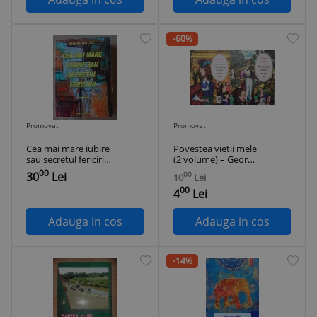
-60%
Promovat
Promovat
Cea mai mare iubire
Povestea vietii mele
sau secretul fericirii-
(2 volume) – George
Mihai Botez
Sand
00
30
Lei
00
10
Lei
00
4
Lei
Adauga in cos
Adauga in cos
-14%