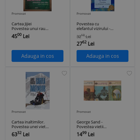
Promovat
Promovat
Cartea Jijiei
Povestea cu
Povestea unui rau-
elefantul vizirului -
Adrian Neculau
2020 - Ivo Andric
00
45
Lei
10
32
Lei
(@F25)
62
27
Lei
Adauga in cos
Adauga in cos
Promovat
Promovat
Cartea inaltimilor.
George Sand -
Povestea unei vieti
Povestea vietii
de explorator –
mele, 3 volume
32
99
63
Lei
14
Lei
David Neacsu