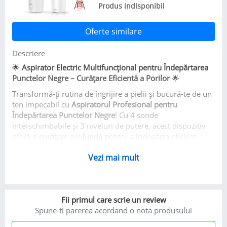
Produs indisponibil
Oferte similare
Descriere
🌟
Aspirator Electric Multifuncțional pentru Îndepărtarea
Punctelor Negre – Curățare Eficientă a Porilor
🌟
Transformă-ți rutina de îngrijire a pielii și bucură-te de un
ten impecabil cu
Aspiratorul Profesional pentru
Îndepărtarea Punctelor Negre
! Cu 4 sonde
interschimbabile și 3 niveluri de putere, acest dispozitiv
oferă o curățare profundă pentru a îndepărta eficient
punctele negre, celulele moarte, uleiul și murdăria de pe
Vezi mai mult
față.
🔹
De ce ai nevoie de acest produs?
Acest aspirator inovativ folosește o aspirație puternică și
Fii primul care scrie un review
stabilă pentru a desfunda porii, reduce acneea și oferă
Spune-ti parerea acordand o nota produsului
pielii un aspect curat, revitalizat și tânăr.