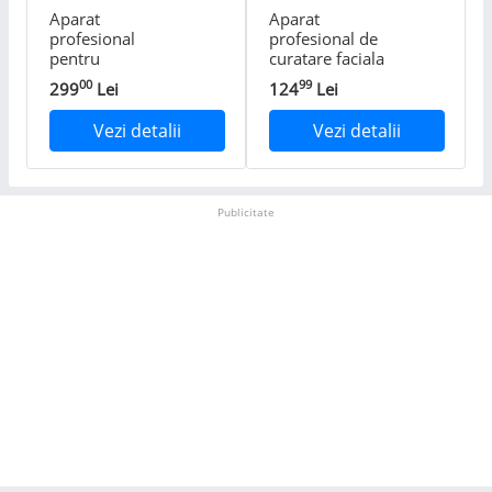
Aparat
Aparat
profesional
profesional de
pentru
curatare faciala
Tratament
cu cu injectie
00
99
299
Lei
124
Lei
curatare
micro bule si
Dispozitiv masaj
oxigen, Skin
Vezi detalii
Vezi detalii
facial Anti rid
Tools Micro
tratare acnee Ioni
Water
Negativi-pozitivi
Dermabrasion,
Mezoterapie
CRISTALIS
Publicitate
Lifting LED
SALE™, GRATUIT
trusa profes