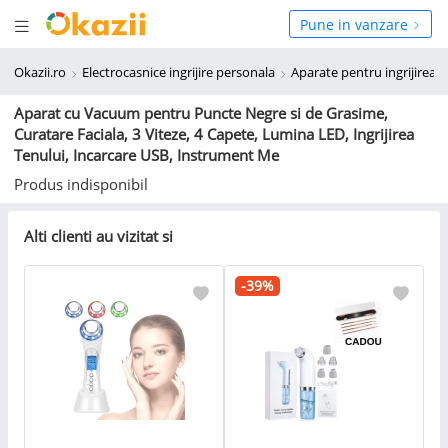
Deschide meniul
hide meniul
Pune in vanzare
Okazii.ro
Electrocasnice ingrijire personala
Aparate pentru ingrijirea t
Aparat cu Vacuum pentru Puncte Negre si de Grasime,
Curatare Faciala, 3 Viteze, 4 Capete, Lumina LED, Ingrijirea
Tenului, Incarcare USB, Instrument Me
Produs indisponibil
Alti clienti au vizitat si
-39%