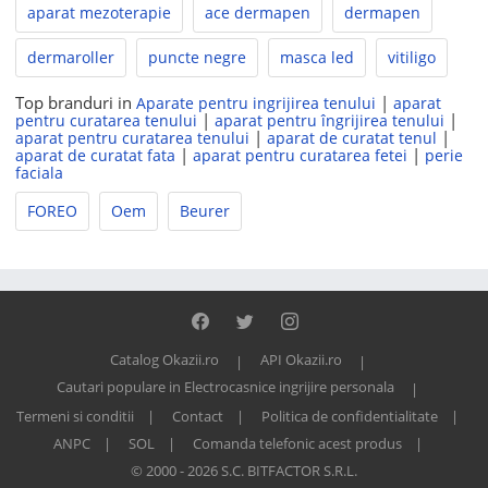
aparat mezoterapie
ace dermapen
dermapen
dermaroller
puncte negre
masca led
vitiligo
Top branduri in
|
Aparate pentru ingrijirea tenului
aparat
|
|
pentru curatarea tenului
aparat pentru îngrijirea tenului
|
|
aparat pentru curatarea tenului
aparat de curatat tenul
|
|
aparat de curatat fata
aparat pentru curatarea fetei
perie
faciala
FOREO
Oem
Beurer
Catalog Okazii.ro
API Okazii.ro
Cautari populare in Electrocasnice ingrijire personala
Termeni si conditii
Contact
Politica de confidentialitate
ANPC
SOL
Comanda telefonic acest produs
© 2000 - 2026 S.C. BITFACTOR S.R.L.