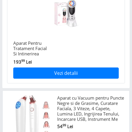
trusa profes
Aparat Pentru
Tratament Facial
Si Intinerirea
Pielii Cristalis
99
193
Lei
Sale ™, 7 in 1, 3
Viteze,
Vezi detalii
Profesional, Anti
Rid, Masaj Facial,
Mezoterapie,
Lifting, An
Aparat cu Vacuum pentru Puncte
Negre si de Grasime, Curatare
Faciala, 3 Viteze, 4 Capete,
Lumina LED, Ingrijirea Tenului,
Incarcare USB, Instrument Me
99
54
Lei