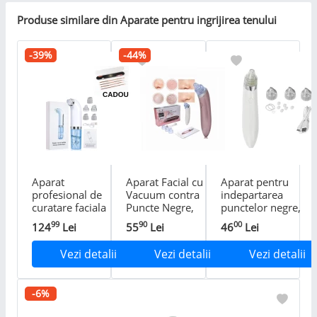
Produse similare din Aparate pentru ingrijirea tenului
-39%
-44%
Aparat
Aparat Facial cu
Aparat pentru
profesional de
Vacuum contra
indepartarea
curatare faciala
Puncte Negre,
punctelor negre,
cu cu injectie
Puncte de
6W, XN8030
99
90
00
124
Lei
55
Lei
46
Lei
micro bule si
Grasime si a
oxigen, Skin
Acneei
Vezi detalii
Vezi detalii
Vezi detalii
Tools Micro
Water
Dermabrasion,
-6%
CRISTALIS
SALE™, GRATUIT