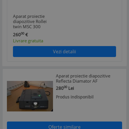
Aparat proiectie
diapozitive Rollei
twin MSC 300
00
260
€
Livrare gratuita
Vezi detalii
Aparat proiectie diapozitive
Reflecta Diamator AF
00
280
Lei
Produs indisponibil
Oferte similare