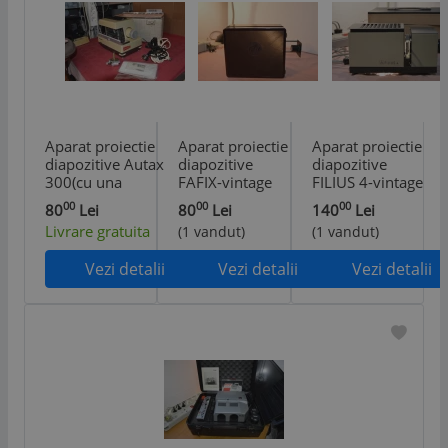
Aparat proiectie
Aparat proiectie
Aparat proiectie
diapozitive Autax
diapozitive
diapozitive
300(cu una
FAFIX-vintage
FILIUS 4-vintage
problema)
00
00
00
80
Lei
80
Lei
140
Lei
Livrare gratuita
(1 vandut)
(1 vandut)
Vezi detalii
Vezi detalii
Vezi detalii