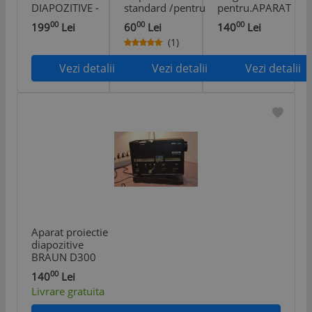
DIAPOZITIVE -
standard /pentru
pentru.APARAT
RANK ALDIS-
50 diapozitive/
PROIECTIE-
00
00
00
199
Lei
60
Lei
140
Lei
ISCO
set 6 bucati
IGIENA VIETII
(1)
GOTTINGEN
/diamagazine
COTIDIENE 1979
PROJAR -
Vezi detalii
Vezi detalii
Vezi detalii
STECHER ANGLIA
Aparat proiectie
diapozitive
BRAUN D300
00
140
Lei
Livrare gratuita