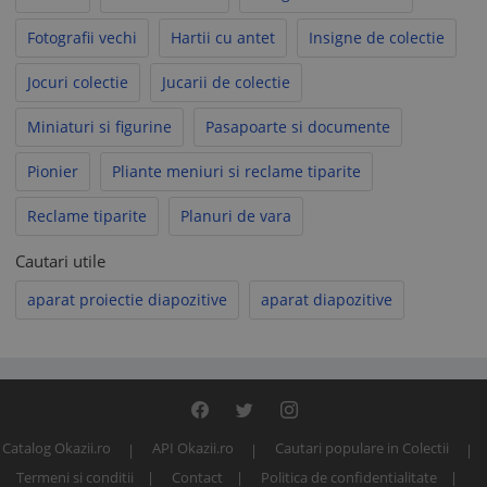
Fotografii vechi
Hartii cu antet
Insigne de colectie
Jocuri colectie
Jucarii de colectie
Miniaturi si figurine
Pasapoarte si documente
Pionier
Pliante meniuri si reclame tiparite
Reclame tiparite
Planuri de vara
Cautari utile
aparat proiectie diapozitive
aparat diapozitive
Catalog Okazii.ro
API Okazii.ro
Cautari populare in Colectii
Termeni si conditii
Contact
Politica de confidentialitate