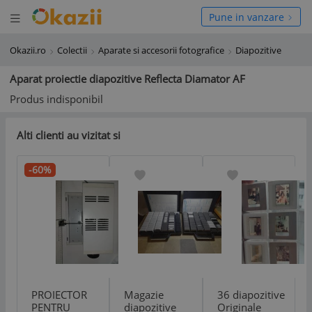
Deschide meniul
hide meniul
Pune in vanzare
Okazii.ro
Colectii
Aparate si accesorii fotografice
Diapozitive
Aparat proiectie diapozitive Reflecta Diamator AF
Produs indisponibil
Alti clienti au vizitat si
-60%
PROIECTOR
Magazie
36 diapozitive
PENTRU
diapozitive
Originale