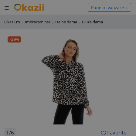
Deschide meniul
hide meniul
Pune in vanzare
Okazii.ro
Imbracaminte
Haine dama
Bluze dama
-39%
1/6
Favorite