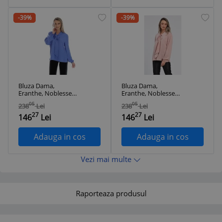
-39%
-39%
Bluza Dama,
Bluza Dama,
Eranthe, Noblesse,
Eranthe, Noblesse,
eleganta cu Funda
eleganta cu Funda
05
05
238
Lei
238
Lei
ampla V356 - S
ampla V355 - M
27
27
146
Lei
146
Lei
Adauga in cos
Adauga in cos
Vezi mai multe
Raporteaza produsul