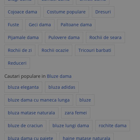
Cojoace dama
Costume populare
Dresuri
Fuste
Geci dama
Paltoane dama
Pijamale dama
Pulovere dama
Rochii de seara
Rochii de zi
Rochii ocazie
Tricouri barbati
Reduceri
Cautari populare in
Bluze dama
bluza eleganta
bluza adidas
bluze dama cu maneca lunga
bluze
bluza matase naturala
zara femei
bluze de craciun
bluze lungi dama
rochite dama
bluza dama cu paiete
haine matase naturala