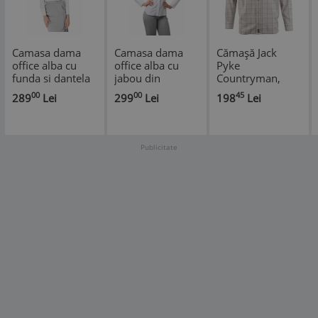
Camasa dama
Camasa dama
Cămașă Jack
office alba cu
office alba cu
Pyke
funda si dantela
jabou din
Countryman,
bumbac si
maro
00
00
45
289
Lei
299
Lei
198
Lei
dantela
Publicitate