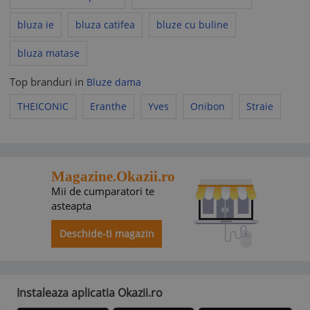
bluza ie
bluza catifea
bluze cu buline
bluza matase
Top branduri in
Bluze dama
THEICONIC
Eranthe
Yves
Onibon
Straie
Magazine.Okazii.ro
Mii de cumparatori te
asteapta
Deschide-ti magazin
Instaleaza aplicatia Okazii.ro