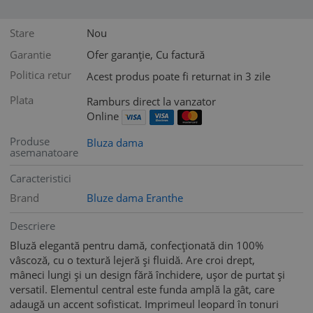
Stare
Nou
Garantie
Ofer garanție, Cu factură
Politica retur
Acest produs poate fi returnat in 3 zile
Plata
Ramburs direct la vanzator
Online
Produse
Bluza dama
asemanatoare
Caracteristici
Brand
Bluze dama Eranthe
Descriere
Bluză elegantă pentru damă, confecționată din 100%
vâscoză, cu o textură lejeră și fluidă. Are croi drept,
mâneci lungi și un design fără închidere, ușor de purtat și
versatil. Elementul central este funda amplă la gât, care
adaugă un accent sofisticat. Imprimeul leopard în tonuri