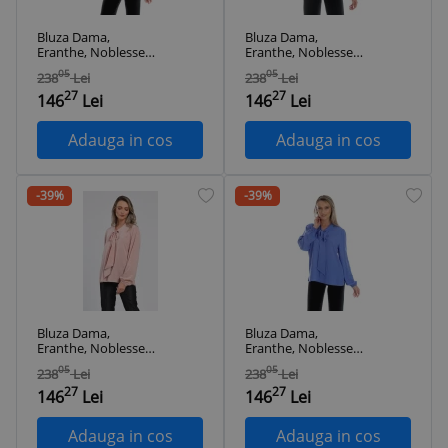
Bluza Dama,
Bluza Dama,
Eranthe, Noblesse,
Eranthe, Noblesse,
eleganta cu Funda
eleganta cu Funda
05
05
238
Lei
238
Lei
ampla V353 - S
ampla V354 - XL
27
27
146
Lei
146
Lei
Adauga in cos
Adauga in cos
-39%
-39%
Bluza Dama,
Bluza Dama,
Eranthe, Noblesse,
Eranthe, Noblesse,
eleganta cu Funda
eleganta cu Funda
05
05
238
Lei
238
Lei
ampla V355 - XL
ampla V356 - XL
27
27
146
Lei
146
Lei
Adauga in cos
Adauga in cos