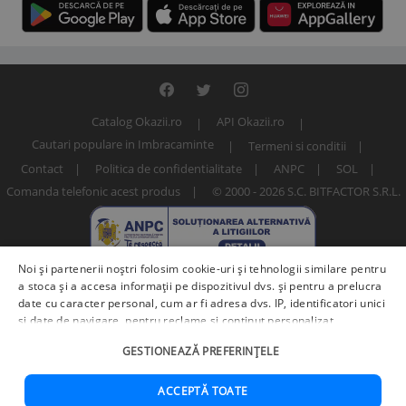
Catalog Okazii.ro
API Okazii.ro
Cautari populare in Imbracaminte
Termeni si conditii
Contact
Politica de confidentialitate
ANPC
SOL
Comanda telefonic acest produs
© 2000 - 2026 S.C. BITFACTOR S.R.L.
Noi și partenerii noștri folosim cookie-uri și tehnologii similare pentru
a stoca și a accesa informații pe dispozitivul dvs. și pentru a prelucra
date cu caracter personal, cum ar fi adresa dvs. IP, identificatori unici
și date de navigare, pentru reclame și conținut personalizat,
măsurarea reclamelor și a conținutului, informații despre audiență și
Numar articol: 259552462 / V353--XL
GESTIONEAZĂ PREFERINȚELE
îmbunătățirea serviciilor.
Furnizori terți (225)
pot, de asemenea,
prelucra datele dvs. în aceste și alte scopuri, inclusiv folosind date
precise de geolocalizare și caracteristici ale dispozitivului. Opțiunile
ACCEPTĂ TOATE