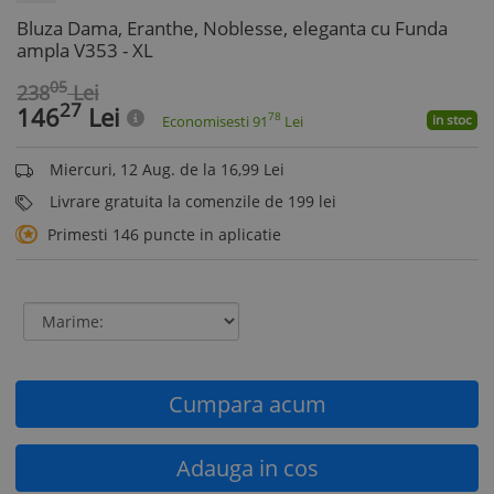
Bluza Dama, Eranthe, Noblesse, eleganta cu Funda
ampla V353 - XL
05
238
Lei
27
146
Lei
78
in stoc
Economisesti
91
Lei
Miercuri, 12 Aug. de la 16,99 Lei
Livrare gratuita la comenzile de 199 lei
Primesti 146 puncte in aplicatie
Cumpara acum
Adauga in cos