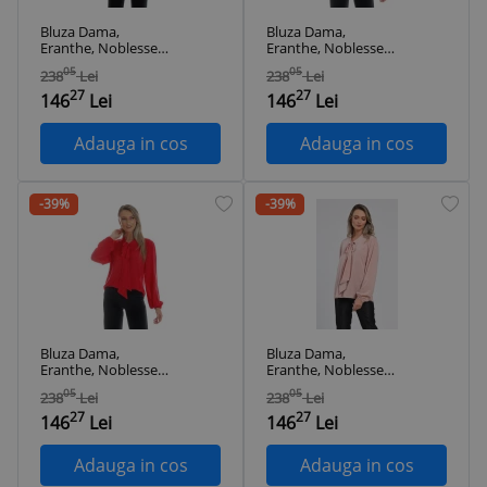
Bluza Dama,
Bluza Dama,
Eranthe, Noblesse,
Eranthe, Noblesse,
eleganta cu Funda
eleganta cu Funda
05
05
238
Lei
238
Lei
ampla V356 - L
ampla V354 - S
27
27
146
Lei
146
Lei
Adauga in cos
Adauga in cos
-39%
-39%
Bluza Dama,
Bluza Dama,
Eranthe, Noblesse,
Eranthe, Noblesse,
eleganta cu Funda
eleganta cu Funda
05
05
238
Lei
238
Lei
ampla V354 - M
ampla V355 - S
27
27
146
Lei
146
Lei
Adauga in cos
Adauga in cos