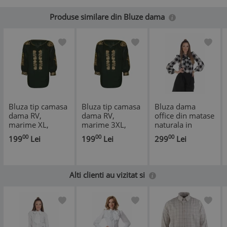
Produse similare din Bluze dama
Bluza tip camasa
Bluza tip camasa
Bluza dama
dama RV,
dama RV,
office din matase
marime XL,
marime 3XL,
naturala in
verde/auriu
verde/auriu
carouri
00
00
00
199
Lei
199
Lei
299
Lei
Alti clienti au vizitat si