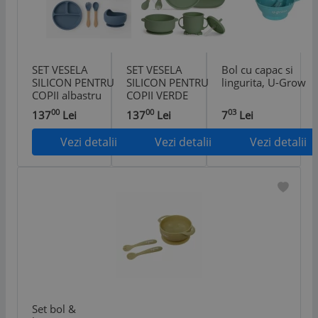
SET VESELA
SET VESELA
Bol cu capac si
SILICON PENTRU
SILICON PENTRU
lingurita, U-Grow
COPII albastru
COPII VERDE
00
00
03
137
Lei
137
Lei
7
Lei
Vezi detalii
Vezi detalii
Vezi detalii
Set bol &