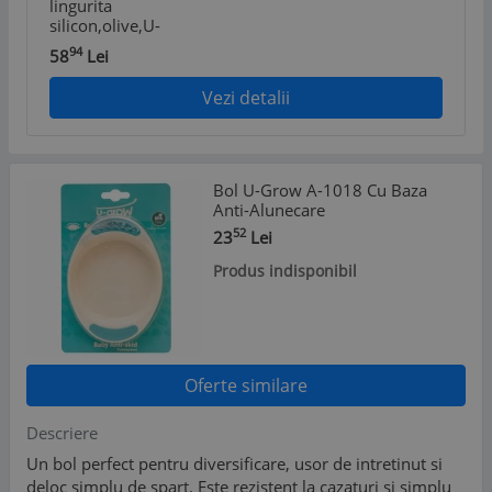
lingurita
silicon,olive,U-
Grow
94
58
Lei
Vezi detalii
Bol U-Grow A-1018 Cu Baza
Anti-Alunecare
52
23
Lei
Produs indisponibil
Oferte similare
Descriere
Un bol perfect pentru diversificare, usor de intretinut si
deloc simplu de spart. Este rezistent la cazaturi si simplu