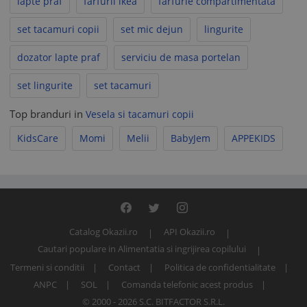
lapte praf
farfurii ikea
farfurie compartimentata
set tacamuri copii
set mic dejun
lingurite
dozator lapte praf
serviciu de masa portelan
set lingurite
set tacamuri
Top branduri in
Vesela si tacamuri copii
KidsCare
Momi
Melii
BabyJem
APPEKIDS
Catalog Okazii.ro
API Okazii.ro
Cautari populare in Alimentatia si ingrijirea copilului
Termeni si conditii
Contact
Politica de confidentialitate
ANPC
SOL
Comanda telefonic acest produs
© 2000 - 2026 S.C. BITFACTOR S.R.L.