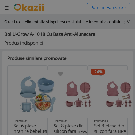
Deschide meniul
hide meniul
Pune in vanzare
Okazii.ro
Alimentatia si ingrijirea copilului
Alimentatia copilului
Vese
Bol U-Grow A-1018 Cu Baza Anti-Alunecare
Produs indisponibil
Produse similare promovate
-24%
Promovat
Promovat
Promovat
Set 6 piese
Set 8 piese din
Set 8 piese din
hranire bebelusi
silicon fara BPA,
silicon fara BPA,