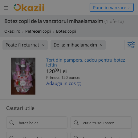
Deschide
hide
Pune in vanzare
meniul
niul
Botez copii de la vanzatorul mihaelamaxim
(1 oferta)
Okazii.ro
Petreceri copii
Botez copii
Poate fi returnat
De la: mihaelamaxim
Tort din pampers, cadou pentru botez
ieftin
00
120
Lei
Primesti 120 puncte
Adauga in cos
Cautari utile
botez baiat
cutie trusou botez