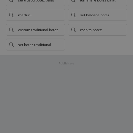
set trusou botez baiat
lumanare botez baiat
marturii
set baloane botez
costum traditional botez
rochita botez
set botez traditional
Publicitate