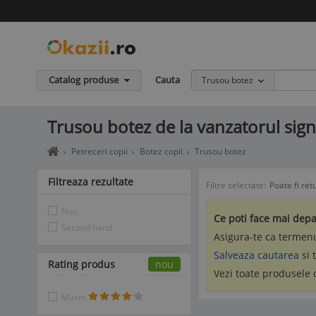
Catalog produse
Cauta
Trusou botez
Trusou botez de la vanzatorul sig
Home
Petreceri copii
Botez copii
Trusou botez
page
okazii.ro
Filtreaza rezultate
Filtre selectate:
Poate fi ret
-
Cumperi
Nou
in
Ce poti face mai depa
siguranta
Second hand
Asigura-te ca termenu
de
la
Salveaza cautarea
si 
Rating produs
vanzatori
nou
Vezi toate produsele
de
incredere
Minim