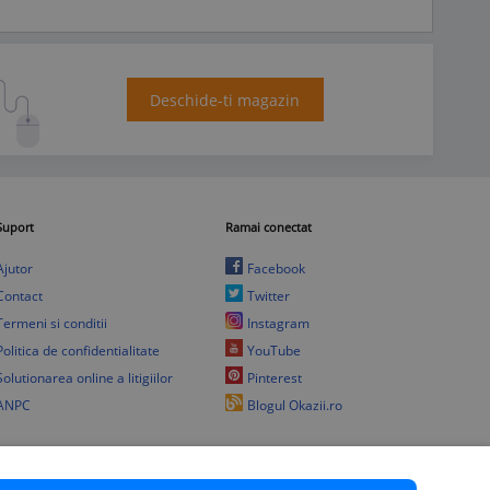
Deschide-ti magazin
Suport
Ramai conectat
Ajutor
Facebook
Contact
Twitter
Termeni si conditii
Instagram
Politica de confidentialitate
YouTube
Solutionarea online a litigiilor
Pinterest
ANPC
Blogul Okazii.ro