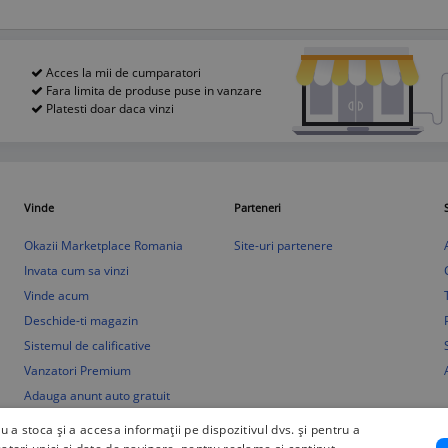
Acces la mii de cumparatori
Fara limita de produse puse in vanzare
Platesti doar daca vinzi
Vinde
Parteneri
Okazii Marketplace Romania
Site-uri partenere
Invata cum sa vinzi
Vinde acum
Deschide-ti magazin
Sistemul de calificative
Vanzatori Premium
Adauga anunt auto gratuit
ru a stoca și a accesa informații pe dispozitivul dvs. și pentru a