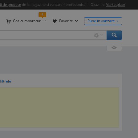
00 de produse
de la magazine si vanzatori profesionisti in Okazii.ro
Marketplace
0
Cos cumparaturi
Favorite
Pune in vanzare