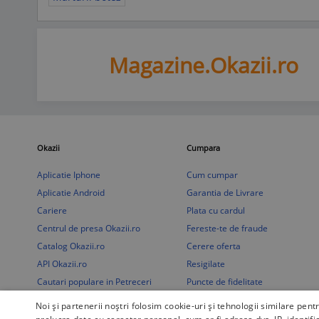
Magazine.Okazii.ro
Okazii
Cumpara
Aplicatie Iphone
Cum cumpar
Aplicatie Android
Garantia de Livrare
Cariere
Plata cu cardul
Centrul de presa Okazii.ro
Fereste-te de fraude
Catalog Okazii.ro
Cerere oferta
API Okazii.ro
Resigilate
Cautari populare in Petreceri
Puncte de fidelitate
copii
Noi și partenerii noștri folosim cookie-uri și tehnologii similare pent