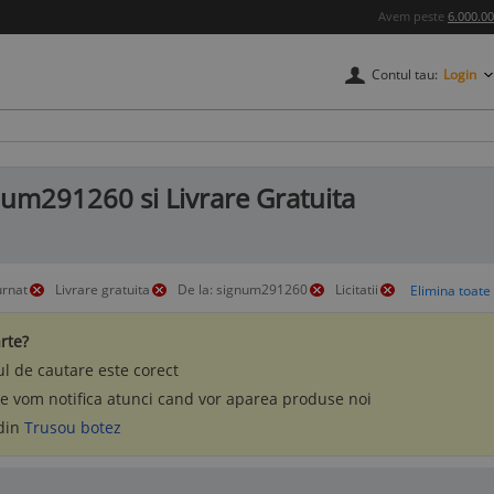
Avem peste
6.000.0
Contul tau:
Login
num291260 si Livrare Gratuita
urnat
Livrare gratuita
De la: signum291260
Licitatii
rte?
l de cautare este corect
te vom notifica atunci cand vor aparea produse noi
 din
Trusou botez