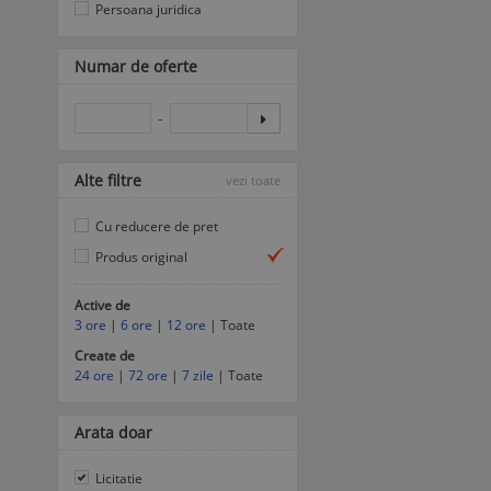
Persoana juridica
Numar de oferte
-
Alte filtre
vezi toate
Cu reducere de pret
Produs original
Active de
3 ore
|
6 ore
|
12 ore
| Toate
Create de
24 ore
|
72 ore
|
7 zile
| Toate
Arata doar
Licitatie