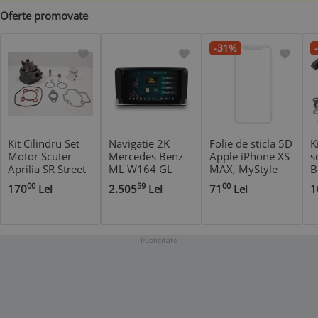
Oferte promovate
-31%
Kit Cilindru Set
Navigatie 2K
Folie de sticla 5D
K
Motor Scuter
Mercedes Benz
Apple iPhone XS
s
Aprilia SR Street
ML W164 GL
MAX, MyStyle
B
49cc 50cc Motor
X164 8GB RAM
margini colorate
8
00
59
00
170
Lei
2.505
Lei
71
Lei
1
Piaggio
Android 13
Alb
Octacore Slot
Sim 4G DSP GPS
Wi-FI Carplay
Publicitate
Android Auto
USB Bluetooth
Waze
Touchscreen 9