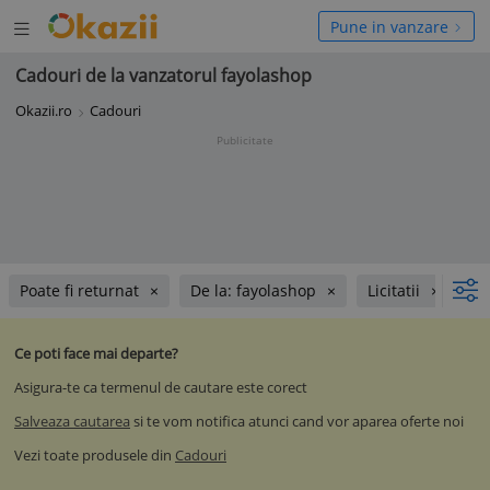
Deschide
hide
Pune in vanzare
meniul
niul
Cadouri de la vanzatorul fayolashop
Okazii.ro
Cadouri
Publicitate
Poate fi returnat
De la: fayolashop
Licitatii
Ce poti face mai departe?
Asigura-te ca termenul de cautare este corect
Salveaza cautarea
si te vom notifica atunci cand vor aparea oferte noi
Vezi toate produsele din
Cadouri