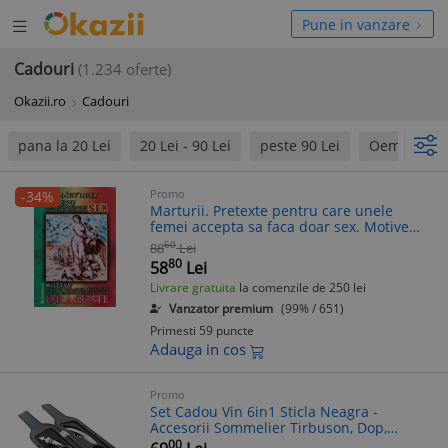
Deschide
hide
Pune in vanzare
meniul
niul
Cadouri
(1.234 oferte)
Okazii.ro
Cadouri
pana la 20 Lei
20 Lei - 90 Lei
peste 90 Lei
Oem
No
Promo
-34%
Marturii. Pretexte pentru care unele
femei accepta sa faca doar sex. Motive
pline de bun simt, intelepte pentru care
60
88
Lei
femeile fac doar dragoste - 2012
80
58
Lei
Livrare gratuita
la comenzile de 250 lei
Vanzator premium
(99% / 651)
Primesti 59 puncte
Adauga in cos
Promo
Set Cadou Vin 6in1 Sticla Neagra -
Accesorii Sommelier Tirbuson, Dop,
Turnator, Cutter Folie, Inel Antropicurare -
00