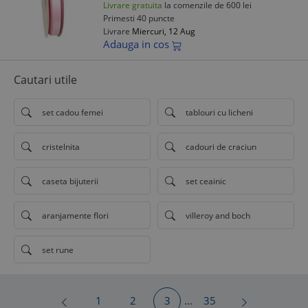
Livrare gratuita
la comenzile de 600 lei
Primesti 40 puncte
Livrare
Miercuri, 12 Aug
Adauga in cos
Cautari utile
set cadou femei
tablouri cu licheni
cristelnita
cadouri de craciun
caseta bijuterii
set ceainic
aranjamente flori
villeroy and boch
set rune
1
2
3
...
35