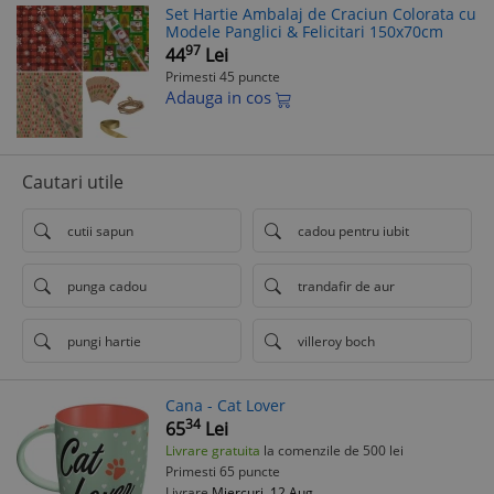
Set Hartie Ambalaj de Craciun Colorata cu
Modele Panglici & Felicitari 150x70cm
97
44
Lei
Primesti 45 puncte
Adauga in cos
Cautari utile
cutii sapun
cadou pentru iubit
punga cadou
trandafir de aur
pungi hartie
villeroy boch
Cana - Cat Lover
34
65
Lei
Livrare gratuita
la comenzile de 500 lei
Primesti 65 puncte
Livrare
Miercuri, 12 Aug