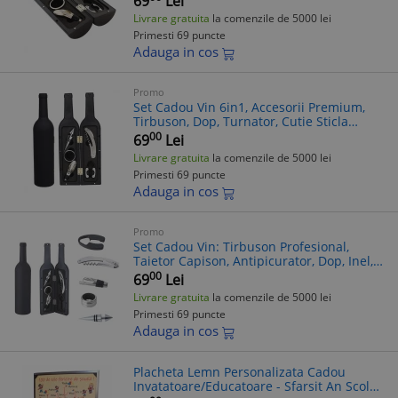
69
Lei
Cadou Barbati
Livrare gratuita
la comenzile de 5000 lei
Primesti 69 puncte
Adauga in cos
Promo
Set Cadou Vin 6in1, Accesorii Premium,
Tirbuson, Dop, Turnator, Cutie Sticla
Neagra, Elegant, Pasionati Vin
00
69
Lei
Livrare gratuita
la comenzile de 5000 lei
Primesti 69 puncte
Adauga in cos
Promo
Set Cadou Vin: Tirbuson Profesional,
Taietor Capison, Antipicurator, Dop, Inel,
Suport Sticla - Accesorii Elegante
00
69
Lei
Negru/Argintiu
Livrare gratuita
la comenzile de 5000 lei
Primesti 69 puncte
Adauga in cos
Placheta Lemn Personalizata Cadou
Invatatoare/Educatoare - Sfarsit An Scolar,