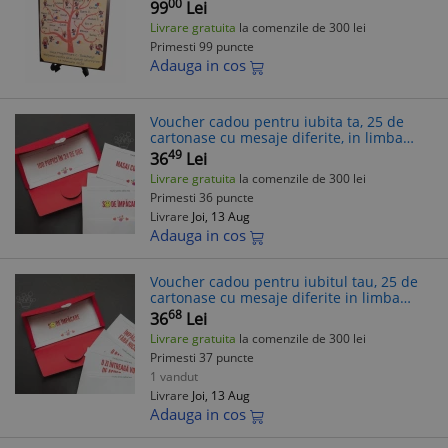
Mesaj Gravat, Modele Multiple 20x15cm
00
99
Lei
Livrare gratuita
la comenzile de 300 lei
Primesti 99 puncte
Adauga in cos
Voucher cadou pentru iubita ta, 25 de
cartonase cu mesaje diferite, in limba
romana
49
36
Lei
Livrare gratuita
la comenzile de 300 lei
Primesti 36 puncte
Livrare
Joi, 13 Aug
Adauga in cos
Voucher cadou pentru iubitul tau, 25 de
cartonase cu mesaje diferite in limba
romana
68
36
Lei
Livrare gratuita
la comenzile de 300 lei
Primesti 37 puncte
1 vandut
Livrare
Joi, 13 Aug
Adauga in cos