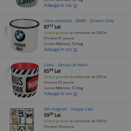
Adauga in cos
Cana emailata - BMW - Drivers Only
12
87
Lei
Livrare gratuita
la comenzile de 500 lei
Primesti 87 puncte
Livrare
Miercuri, 12 Aug
Adauga in cos
Cana - Genius at Work
34
65
Lei
Livrare gratuita
la comenzile de 500 lei
Primesti 65 puncte
Livrare
Miercuri, 12 Aug
Adauga in cos
Set magneti - Happy Cats
29
59
Lei
Livrare gratuita
la comenzile de 500 lei
Primesti 59 puncte