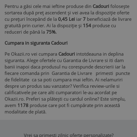
Pentru a găsi cele mai ieftine produse din
Cadouri
folosește
sortarea după preț ascendent și vei avea la dispoziție oferte
cu prețuri începând de la
0,45 Lei
iar
7
beneficiază de livrare
gratuită prin curier. Ai la dispoziție și
154
produse cu
reduceri de până la
75%.
Cumpara in siguranta Cadouri
Pe Okazii.ro vei cumpara
Cadouri
intotdeauna in deplina
siguranta. Alege ofertele cu Garantia de Livrare si iti dam
banii inapoi daca produsul nu corespunde descrierii iar la
fiecare comanda prin Garantia de Livrare primesti puncte
de fidelitate ca sa poti cumpara mai ieftin. Ai nelamuriri
despre un produs sau vanzator? Verifica review-urile si
calificativele pe care alti cumparatori le-au acordat pe
Okazii.ro. Preferi sa plătești cu cardul online? Este simplu,
avem
1178
produse care pot fi cumpărate prin această
modalitate de plată.
Vrei sa primesti zilnic oferte personalizate?