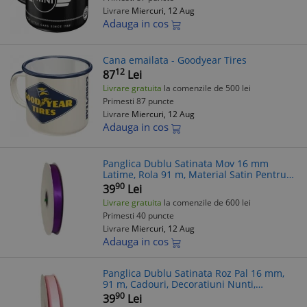
Livrare
Miercuri, 12 Aug
Adauga in cos
Cana emailata - Goodyear Tires
12
87
Lei
Livrare gratuita
la comenzile de 500 lei
Primesti 87 puncte
Livrare
Miercuri, 12 Aug
Adauga in cos
Panglica Dublu Satinata Mov 16 mm
Latime, Rola 91 m, Material Satin Pentru
Decoratiuni Cadouri Handmade
90
39
Lei
Livrare gratuita
la comenzile de 600 lei
Primesti 40 puncte
Livrare
Miercuri, 12 Aug
Adauga in cos
Panglica Dublu Satinata Roz Pal 16 mm,
91 m, Cadouri, Decoratiuni Nunti,
Handmade
90
39
Lei