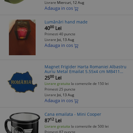
Livrare
Miercuri, 12 Aug
Adauga in cos
Lumânări hand made
00
40
Lei
Primesti 40 puncte
Livrare
Joi, 13 Aug
Adauga in cos
Magnet Frigider Harta Romaniei Albastru
Auriu Metal Emailat 5.55x4 cm MB411
Souvenir
00
25
Lei
Livrare gratuita
la comenzile de 150 lei
Primesti 25 puncte
Livrare
Joi, 13 Aug
Adauga in cos
Cana emailata - Mini Cooper
12
87
Lei
Livrare gratuita
la comenzile de 500 lei
Primesti 87 puncte