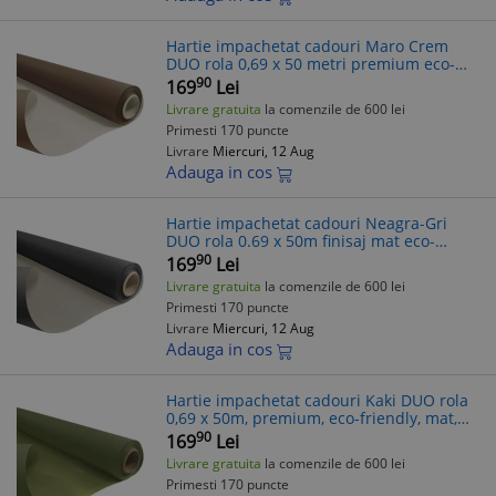
Hartie impachetat cadouri Maro Crem
DUO rola 0,69 x 50 metri premium eco-
friendly
90
169
Lei
Livrare gratuita
la comenzile de 600 lei
Primesti 170 puncte
Livrare
Miercuri, 12 Aug
Adauga in cos
Hartie impachetat cadouri Neagra-Gri
DUO rola 0.69 x 50m finisaj mat eco-
friendly reciclata
90
169
Lei
Livrare gratuita
la comenzile de 600 lei
Primesti 170 puncte
Livrare
Miercuri, 12 Aug
Adauga in cos
Hartie impachetat cadouri Kaki DUO rola
0,69 x 50m, premium, eco-friendly, mat,
reciclata, design uni, pentru cadouri
90
169
Lei
Livrare gratuita
la comenzile de 600 lei
Primesti 170 puncte