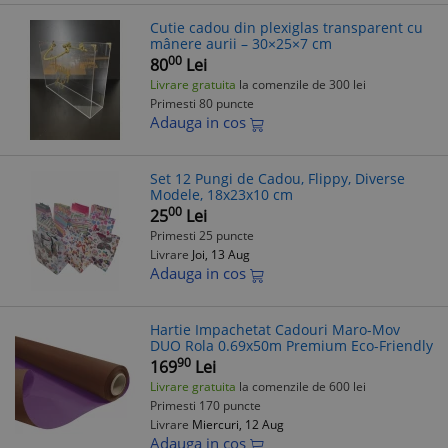
Cutie cadou din plexiglas transparent cu
mânere aurii – 30×25×7 cm
00
80
Lei
Livrare gratuita
la comenzile de 300 lei
Primesti 80 puncte
Adauga in cos
Set 12 Pungi de Cadou, Flippy, Diverse
Modele, 18x23x10 cm
00
25
Lei
Primesti 25 puncte
Livrare
Joi, 13 Aug
Adauga in cos
Hartie Impachetat Cadouri Maro-Mov
DUO Rola 0.69x50m Premium Eco-Friendly
90
169
Lei
Livrare gratuita
la comenzile de 600 lei
Primesti 170 puncte
Livrare
Miercuri, 12 Aug
Adauga in cos