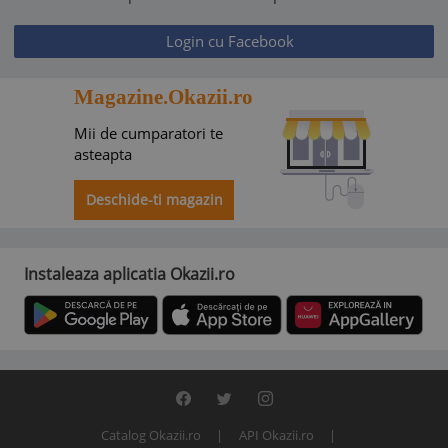
Login cu Facebook
Magazine.Okazii.ro
Mii de cumparatori te
asteapta
Deschide-ti magazin
Instaleaza aplicatia Okazii.ro
Catalog Okazii.ro
API Okazii.ro