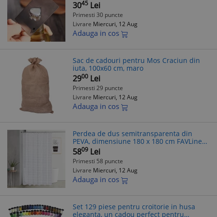
45
30
Lei
Primesti 30 puncte
Livrare
Miercuri, 12 Aug
Adauga in cos
Sac de cadouri pentru Mos Craciun din
iuta, 100x60 cm, maro
00
29
Lei
Primesti 29 puncte
Livrare
Miercuri, 12 Aug
Adauga in cos
Perdea de dus semitransparenta din
PEVA, dimensiune 180 x 180 cm FAVLine
Selection
09
58
Lei
Primesti 58 puncte
Livrare
Miercuri, 12 Aug
Adauga in cos
Set 129 piese pentru croitorie in husa
eleganta, un cadou perfect pentru