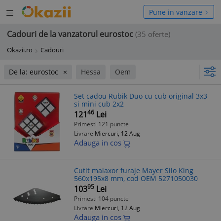
Deschide
hide
Pune in vanzare
meniul
niul
Cadouri de la vanzatorul eurostoc
(35 oferte)
Okazii.ro
Cadouri
De la: eurostoc
Hessa
Oem
Set cadou Rubik Duo cu cub original 3x3
si mini cub 2x2
46
121
Lei
Primesti 121 puncte
Livrare
Miercuri, 12 Aug
Adauga in cos
Cutit malaxor furaje Mayer Silo King
560x195x8 mm, cod OEM 5271050030
95
103
Lei
Primesti 104 puncte
Livrare
Miercuri, 12 Aug
Adauga in cos