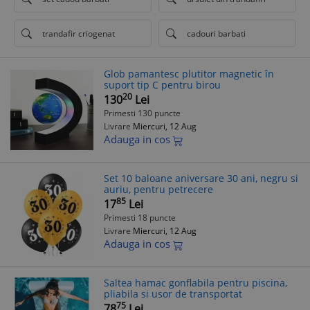
trandafir criogenat
cadouri barbati
Glob pamantesc plutitor magnetic în
suport tip C pentru birou
20
130
Lei
Primesti 130 puncte
Livrare
Miercuri, 12 Aug
Adauga in cos
Set 10 baloane aniversare 30 ani, negru si
auriu, pentru petrecere
85
17
Lei
Primesti 18 puncte
Livrare
Miercuri, 12 Aug
Adauga in cos
Saltea hamac gonflabila pentru piscina,
pliabila si usor de transportat
75
78
Lei