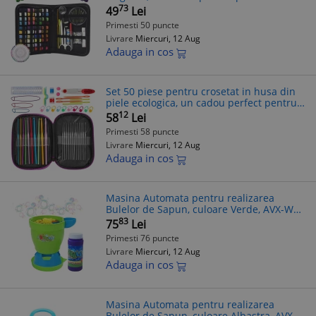
pasionatii de croitorie FAVLine Selection
73
49
Lei
Primesti 50 puncte
Livrare
Miercuri, 12 Aug
Adauga in cos
Set 50 piese pentru crosetat in husa din
piele ecologica, un cadou perfect pentru
pasionatii de crosetat sau broderie
12
58
Lei
FAVLine Selection
Primesti 58 puncte
Livrare
Miercuri, 12 Aug
Adauga in cos
Masina Automata pentru realizarea
Bulelor de Sapun, culoare Verde, AVX-WT-
GREEN-V03 FAVLine Selection
83
75
Lei
Primesti 76 puncte
Livrare
Miercuri, 12 Aug
Adauga in cos
Masina Automata pentru realizarea
Bulelor de Sapun, culoare Albastra, AVX-