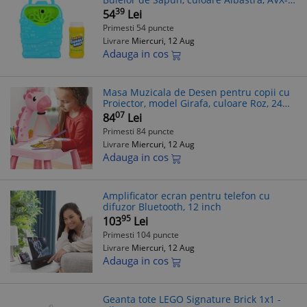
WT-BLUE-V02 FAVLine Selection
39
54
Lei
Primesti 54 puncte
Livrare
Miercuri, 12 Aug
Adauga in cos
Masa Muzicala de Desen pentru copii cu
Proiector, model Girafa, culoare Roz, 24
imagini, AVX-WT-222-2-PINK-GIRAFFE
07
84
Lei
FAVLine Selection
Primesti 84 puncte
Livrare
Miercuri, 12 Aug
Adauga in cos
Amplificator ecran pentru telefon cu
difuzor Bluetooth, 12 inch
95
103
Lei
Primesti 104 puncte
Livrare
Miercuri, 12 Aug
Adauga in cos
Geanta tote LEGO Signature Brick 1x1 -