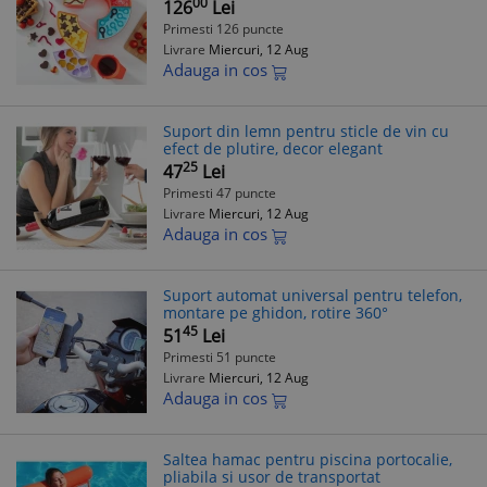
00
126
Lei
Primesti 126 puncte
Livrare
Miercuri, 12 Aug
Adauga in cos
Suport din lemn pentru sticle de vin cu
efect de plutire, decor elegant
25
47
Lei
Primesti 47 puncte
Livrare
Miercuri, 12 Aug
Adauga in cos
Suport automat universal pentru telefon,
montare pe ghidon, rotire 360°
45
51
Lei
Primesti 51 puncte
Livrare
Miercuri, 12 Aug
Adauga in cos
Saltea hamac pentru piscina portocalie,
pliabila si usor de transportat