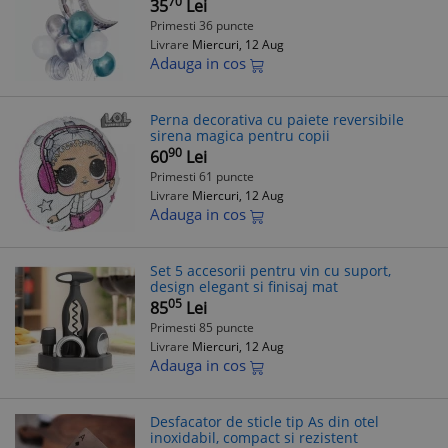
70
35
Lei
Primesti 36 puncte
Livrare
Miercuri, 12 Aug
Adauga in cos
Perna decorativa cu paiete reversibile
sirena magica pentru copii
90
60
Lei
Primesti 61 puncte
Livrare
Miercuri, 12 Aug
Adauga in cos
Set 5 accesorii pentru vin cu suport,
design elegant si finisaj mat
05
85
Lei
Primesti 85 puncte
Livrare
Miercuri, 12 Aug
Adauga in cos
Desfacator de sticle tip As din otel
inoxidabil, compact si rezistent