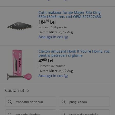
Cutit malaxor furaje Mayer Silo King
550x180x5 mm, cod OEM 527527436
35
184
Lei
Primesti 184 puncte
Livrare
Miercuri, 12 Aug
Adauga in cos
Claxon amuzant Honk If You're Horny, roz,
pentru petreceri si glume
00
42
Lei
Primesti 42 puncte
Livrare
Miercuri, 12 Aug
Adauga in cos
Cautari utile
trandafiri de sapun
pungi cadou
set cadou barbati
ursulet din trandafiri