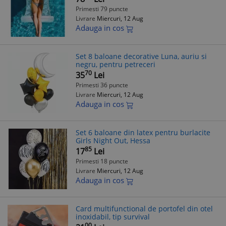
Primesti 79 puncte
Livrare
Miercuri, 12 Aug
Adauga in cos
Set 8 baloane decorative Luna, auriu si
negru, pentru petreceri
70
35
Lei
Primesti 36 puncte
Livrare
Miercuri, 12 Aug
Adauga in cos
Set 6 baloane din latex pentru burlacite
Girls Night Out, Hessa
85
17
Lei
Primesti 18 puncte
Livrare
Miercuri, 12 Aug
Adauga in cos
Card multifunctional de portofel din otel
inoxidabil, tip survival
00