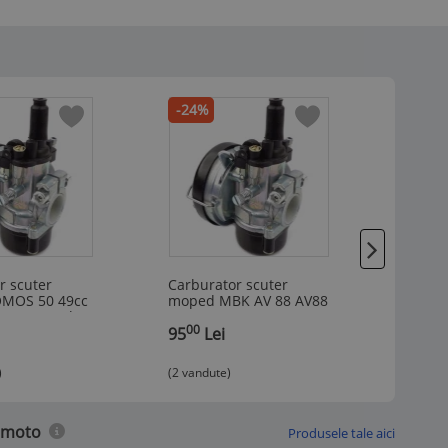
-24%
-24%
r scuter
Carburator scuter
Carbur
MOS 50 49cc
moped MBK AV 88 AV88
moped
 Soc Manual
50 49cc - 80cc 2T Soc
VS2 50
00
00
Manual
95
Lei
Soc M
95
L
)
(2 vandute)
t moto
Produsele tale aici