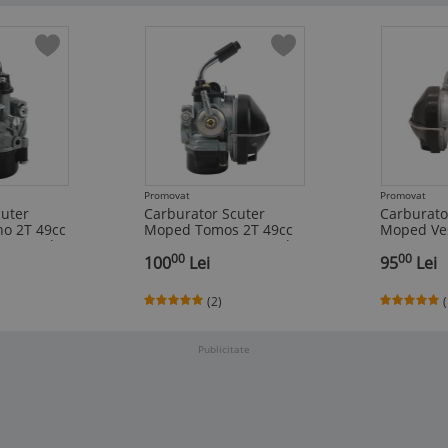
Promovat
Promovat
cuter
Carburator Scuter
Carburato
o 2T 49cc
Moped Tomos 2T 49cc
Moped Ves
c Manual
50cc 80cc Soc Manual
50cc 80cc 
00
00
,
100
Lei
,
95
Lei
*
(2)
(
Publicitate