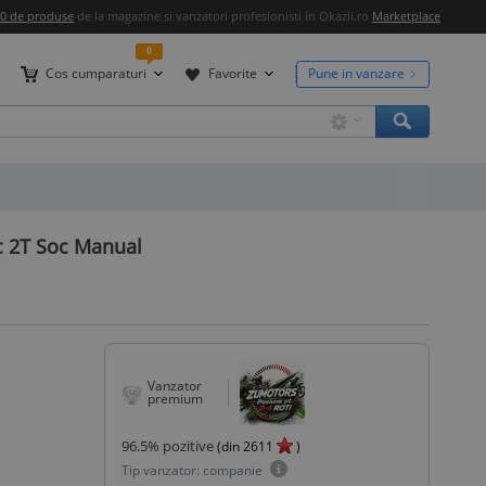
00 de produse
de la magazine si vanzatori profesionisti in Okazii.ro
Marketplace
0
Cos cumparaturi
Favorite
Pune in vanzare
c 2T Soc Manual
Vanzator
premium
96.5
% pozitive
(din
2611
)
Tip vanzator: companie