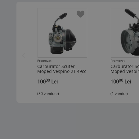
Promovat
Promovat
Carburator Scuter
Carburator S
Moped Vespino 2T 49cc
Moped Vespin
50cc 80cc Soc Manual
50cc 80cc So
00
00
,
100
Lei
,
100
Lei
(30 vandute)
(1 vandut)