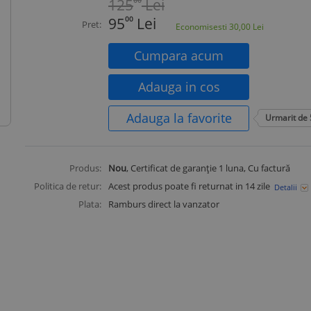
125
00
Lei
95
00
Lei
Pret:
Economisesti
30,00
Lei
Cumpara acum
Adauga in cos
Adauga la favorite
Urmarit de
Produs:
Nou
, Certificat de garanție 1 luna, Cu factură
Politica de retur:
Acest produs poate fi returnat in 14 zile
Detalii
Plata:
Ramburs direct la vanzator