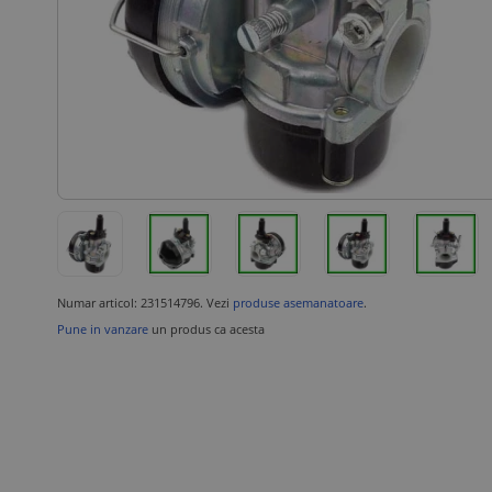
Numar articol: 231514796. Vezi
produse asemanatoare
.
Pune in vanzare
un produs ca acesta