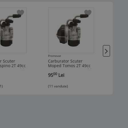
Promovat
Promova
r Scuter
Carburator Scuter
Carbur
pino 2T 49cc
Moped Tomos 2T 49cc
Moped 
- soc pe cablu
50cc 80cc - soc pe cablu
Brasov
00
00
,
95
Lei
,
80cc 
100
1)
(11 vandute)