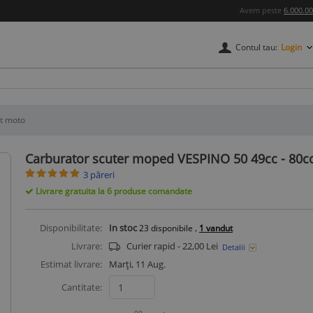
Avem peste
6.000.0
Contul tau:
Login
credere
t moto
Carburator scuter moped VESPINO 50 49cc - 80c
3 păreri
Livrare gratuita la 6 produse comandate
Disponibilitate:
In stoc
,
23
disponibile
1 vandut
Livrare:
Curier rapid - 22,00 Lei
Detalii
Estimat livrare:
Marți, 11 Aug.
Cantitate: