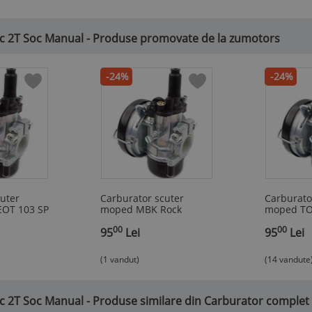
c 2T Soc Manual - Produse promovate de la zumotors
-24%
-24%
uter
Carburator scuter
Carburato
OT 103 SP
moped MBK Rock
moped TO
c 2T Soc
Racing 50 49cc - 80cc 2T
- 80cc 2T
00
00
Soc Manual
95
Lei
95
Lei
*
(1 vandut)
(14 vandute
c 2T Soc Manual - Produse similare din Carburator comple