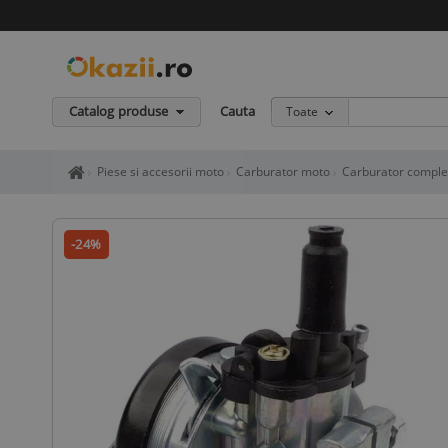
Catalog produse
Cauta
Toate
Home page okazii.ro - Cumperi in siguranta de la vanzatori de in
Piese si accesorii moto
Carburator moto
Carburator comple
-24%