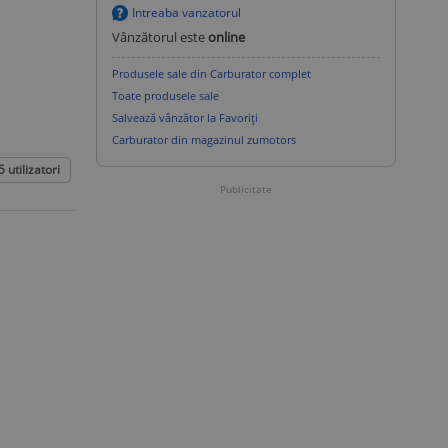
Intreaba vanzatorul
Vânzătorul este
online
Produsele sale din Carburator complet
Toate produsele sale
Salvează vânzător la Favoriți
Carburator din magazinul zumotors
5
utilizatori
Publicitate