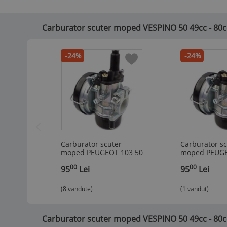
Carburator scuter moped VESPINO 50 49cc - 80c
-24%
-24%
Carburator scuter
Carburator sc
moped PEUGEOT 103 50
moped PEUGE
49cc - 80cc 2T Soc
50 49cc - 80c
00
00
Manual
95
Lei
Manual
95
Lei
*
(8 vandute)
(1 vandut)
Carburator scuter moped VESPINO 50 49cc - 80c