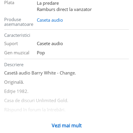
Plata
La predare
Ramburs direct la vanzator
Produse
Caseta audio
asemanatoare
Caracteristici
Suport
Casete audio
Gen muzical
Pop
Descriere
Casetă audio Barry White - Change.
Originală.
Ediție 1982.
Casa de discuri Unlimited Gold.
Răspund în forum la întrebări.
Nu licitați dacă nu vreți să cumpărați.
Vezi mai mult
Am și alte casete audio, CD și viniluri.