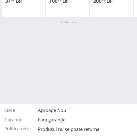
37
Lei
100
Lei
200
Lei
ORIGINALA
Publicitate
Stare
Aproape Nou
Garantie
Fara garanție
Politica retur
Produsul nu se poate returna