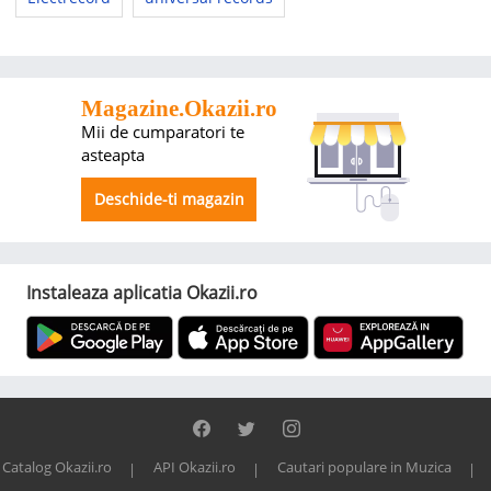
Magazine.Okazii.ro
Mii de cumparatori te
asteapta
Deschide-ti magazin
Instaleaza aplicatia Okazii.ro
Catalog Okazii.ro
API Okazii.ro
Cautari populare in Muzica