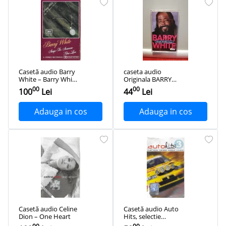
Casetă audio Barry
caseta audio
White ‎– Barry White
Originala BARRY
Sings For Someone
WHITE - SOUL
00
00
100
Lei
44
Lei
You Love, originală
SEDUCTION
(1988/ARISTA/RFG) -
ca Noua
Adauga in cos
Adauga in cos
Casetă audio Celine
Casetă audio Auto
Dion ‎– One Heart
Hits, selectie
romaneasca,