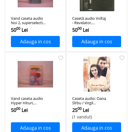
Vand caseta audio
Casetă audio Voltaj
Noi 2, superselectie
- Revelator,
romaneasca,
originală
00
00
50
Lei
50
Lei
originala, sigilata
Adauga in cos
Adauga in cos
Vand caseta audio
Caseta audio: Oana
Hyper Hituri,
Sîrbu / Virgil
superselectie
Popescu ‎– Îmi vei
00
00
50
Lei
25
Lei
romaneasca,
lipsi... ( 1995,
originala
originala)
(1 vandut)
Adauga in cos
Adauga in cos