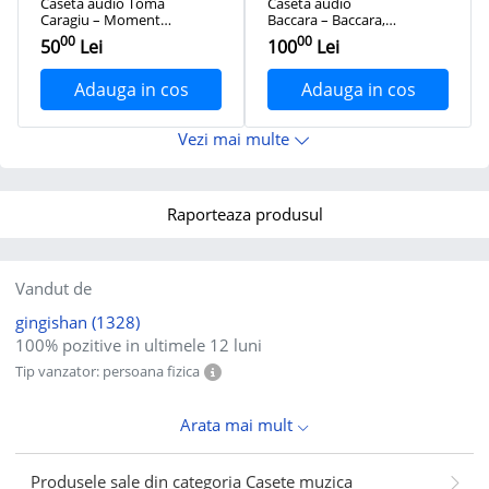
Casetă audio Toma
Casetă audio
Caragiu ‎– Momente
Baccara – Baccara,
Vesele Cu Toma
originală
00
00
50
Lei
100
Lei
Caragiu, originală
Adauga in cos
Adauga in cos
Vezi mai multe
Raporteaza produsul
Vandut de
gingishan
(1328)
100% pozitive in ultimele 12 luni
Tip vanzator: persoana fizica
Arata mai mult
Produsele sale din categoria Casete muzica