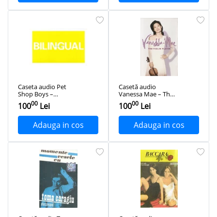
Caseta audio Pet
Casetă audio
Shop Boys ‎–
Vanessa Mae ‎– The
Bilingual, originala
Violin Player,
00
00
100
Lei
100
Lei
originală
Adauga in cos
Adauga in cos