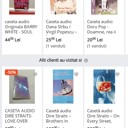
caseta audio
Caseta audio:
Caseta audio:
Originala BARRY
Oana Sîrbu /
Doru Pop -
WHITE - SOUL
Virgil Popescu ‎–
Doamne, rea ii
SEDUCTION
Îmi vei lipsi... (
gura lumii (
00
00
00
44
Lei
25
Lei
20
Lei
(1988/ARISTA/RFG)
1995, originala)
Electrecord
(1 vandut)
(1 vandut)
- ca Noua
STC001542 )
Alti clienti au vizitat si
-50%
CASETA AUDIO
Casetă audio
Casetă audio
DIRE STRAITS-
Dire Straits –
Dire Straits – On
LOVE OVER
Brothers In
Every Street,
GOLD
Arms, originală
originală
50
00
00