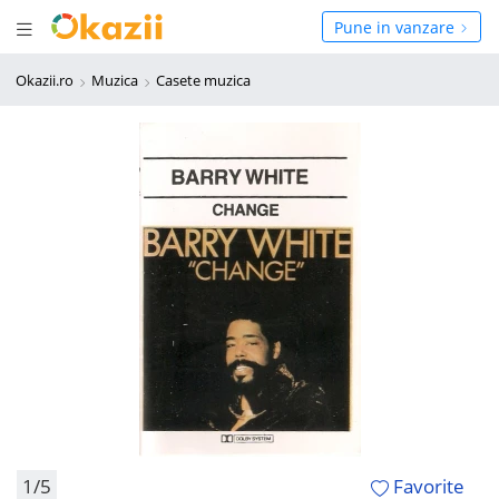
Deschide meniul
hide meniul
Pune in vanzare
Okazii.ro
Muzica
Casete muzica
1/5
Favorite