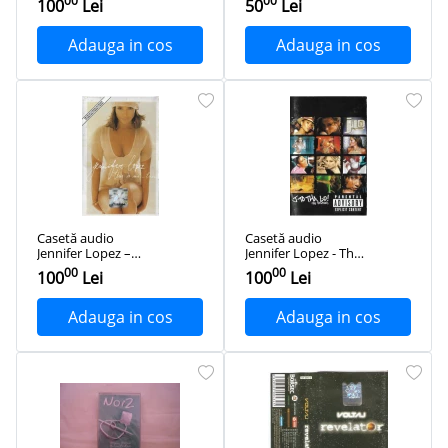
00
00
100
Lei
50
Lei
originală
Adauga in cos
Adauga in cos
Casetă audio
Casetă audio
Jennifer Lopez ‎–
Jennifer Lopez - The
This Is Me...Then,
Remixes, originală
00
00
100
Lei
100
Lei
originală
Adauga in cos
Adauga in cos