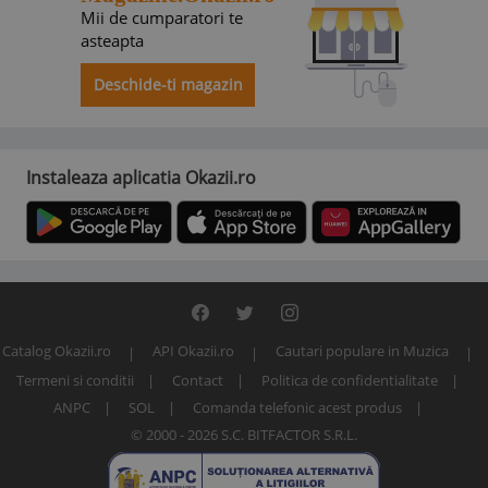
Mii de cumparatori te
asteapta
Deschide-ti magazin
Instaleaza aplicatia Okazii.ro
Catalog Okazii.ro
API Okazii.ro
Cautari populare in Muzica
Termeni si conditii
Contact
Politica de confidentialitate
ANPC
SOL
Comanda telefonic acest produs
© 2000 - 2026 S.C. BITFACTOR S.R.L.