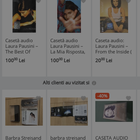
Casetă audio
Casetă audio
Caseta audio:
Laura Pausini ‎–
Laura Pausini ‎–
Laura Pausini ‎–
The Best Of
La Mia Risposta,
From the Inside (
Laura Pausini - E
originală
2002, originala,
00
00
00
100
Lei
100
Lei
20
Lei
Ritorno Da Te,
stare f.buna)
originală
Alti clienti au vizitat si
-40%
Barbra Streisand
barbra streisand
CASETA AUDIO