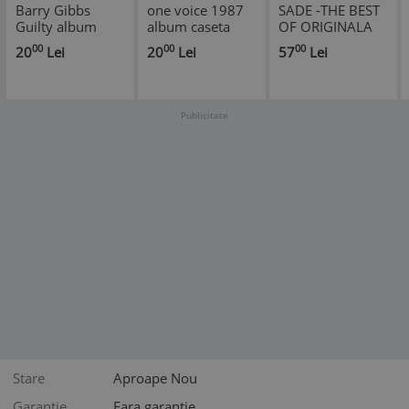
Barry Gibbs
one voice 1987
SADE -THE BEST
Guilty album
album caseta
OF ORIGINALA
1980 caseta
audio muzica
FOARTE RARA !!!
00
00
00
20
Lei
20
Lei
57
Lei
audio muzica
pop usoara
usoara balad
columbia record
made in holland
Publicitate
Stare
Aproape Nou
Garantie
Fara garanție