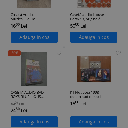
Casetă Audio -
Casetă audio House
Muzică - Laura
Party 13, originală
Pausini
00
00
16
Lei
50
Lei
Adauga in cos
Adauga in cos
-50%
CASETA AUDIO BAD
K1 Noaptea 1998
BOYS BLUE-HOUSE
caseta audio maxi
OF SILENCE FOARTE
single muzica
00
15
Lei
00
49
Lei
RARA!!!! DE TARABA
electro pop euro
50
house stare foarte
24
Lei
buna
Adauga in cos
Adauga in cos