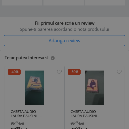
vezi descriere )
Fii primul care scrie un review
Spune-ti parerea acordand o nota produsului
Adauga review
Te-ar putea interesa si
-40%
-50%
CASETA AUDIO
CASETA AUDIO
LAURA PAUSINI -
LAURA PAUSINI
LAURA ORIGINALA
ORIGINALA FOARTE
00
00
95
Lei
95
Lei
FOARTE RARA !!!
RARA !!!
00
50