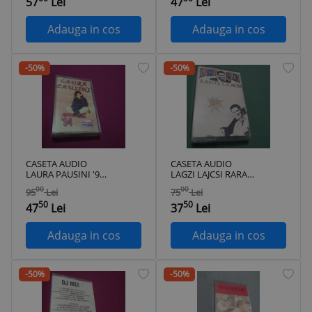
57
Lei
47
Lei
Adauga in cos
Adauga in cos
-50%
-50%
CASETA AUDIO
CASETA AUDIO
LAURA PAUSINI '94
LAGZI LAJCSI RARA!!
RARA!! ORIGINALA
DE TARABA
00
00
95
Lei
75
Lei
50
50
47
Lei
37
Lei
Adauga in cos
Adauga in cos
-50%
-50%