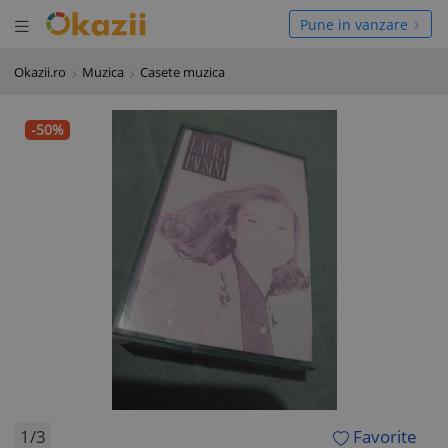
Deschide meniul
hide meniul
Pune in vanzare
Okazii.ro
Muzica
Casete muzica
-50%
1/3
Favorite