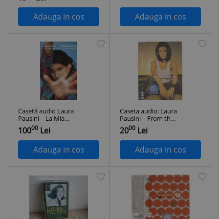
Adauga in cos
Adauga in cos
Casetă audio Laura
Caseta audio: Laura
Pausini ‎– La Mia
Pausini ‎– From the
Risposta, originală
Inside ( 2002,
00
00
100
Lei
20
Lei
originala, stare
f.buna)
Adauga in cos
Adauga in cos