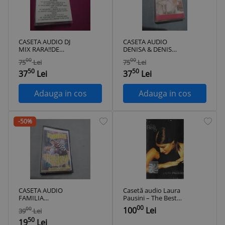
CASETA AUDIO DJ
CASETA AUDIO
MIX RARA!!DE
DENISA & DENIS
TARABA
BAND VOL 3 RARA!!!!
00
00
75
Lei
75
Lei
DE TARABA
50
50
37
Lei
37
Lei
Adauga in cos
Adauga in cos
-50%
CASETA AUDIO
Casetă audio Laura
FAMILIA
Pausini ‎– The Best
PETRECAREATA CU
Of Laura Pausini - E
00
100
Lei
00
39
Lei
NICU SI EMILIA
Ritorno Da Te,
50
RARA !!! DE TARABA
originală
19
Lei