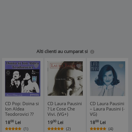
Alti clienti au cumparat si
CD Pop: Doina si
CD Laura Pausini
CD Laura Pausini
Ion Aldea
? Le Cose Che
– Laura Pausini (-
Teodorovici ??
Vivi. (VG+)
VG)
Muzica de
00
00
00
18
Lei
19
Lei
18
Lei
colectie ( Jurnalul
(1)
(2)
(4)
Nationl nr. 64 -