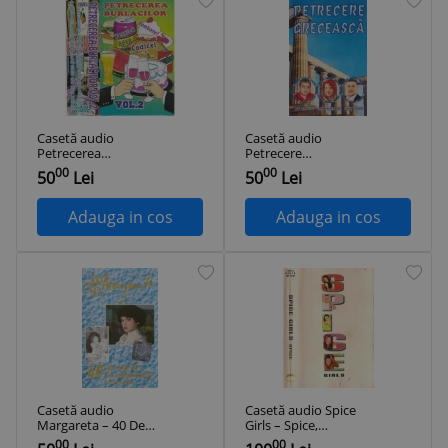
Casetă audio
Casetă audio
Petrecerea
Petrecere
Burlacilor Vol.2,
Grecească, originală
00
00
50
Lei
50
Lei
originală
Adauga in cos
Adauga in cos
Casetă audio
Casetă audio Spice
Margareta – 40 De
Girls ‎– Spice,
Ani De La Primul
originală
00
00