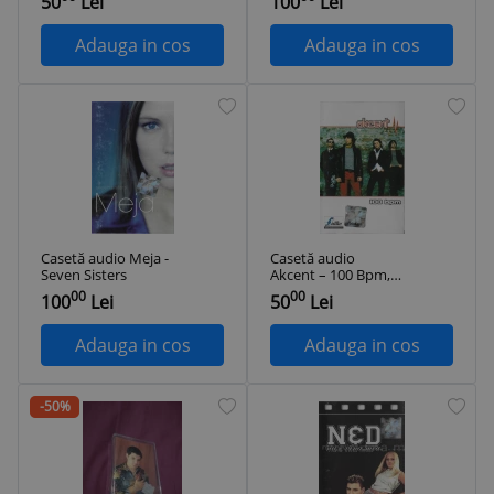
50
Lei
100
Lei
Disc, originală
Adauga in cos
Adauga in cos
Casetă audio Meja -
Casetă audio
Seven Sisters
Akcent ‎– 100 Bpm,
originală
00
00
100
Lei
50
Lei
Adauga in cos
Adauga in cos
-50%