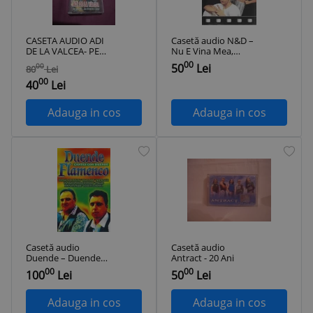
CASETA AUDIO ADI
Casetă audio N&D ‎–
DE LA VALCEA- PE
Nu E Vina Mea,
OBRAZ ,LACRI-MA
originală
00
50
Lei
00
80
Lei
IMI CURGE
00
ORIGINALA RARA!
40
Lei
Adauga in cos
Adauga in cos
Casetă audio
Casetă audio
Duende ‎– Duende
Antract - 20 Ani
Flamenco (Cantes
00
00
100
Lei
50
Lei
Con Duende) ,
originală
Adauga in cos
Adauga in cos