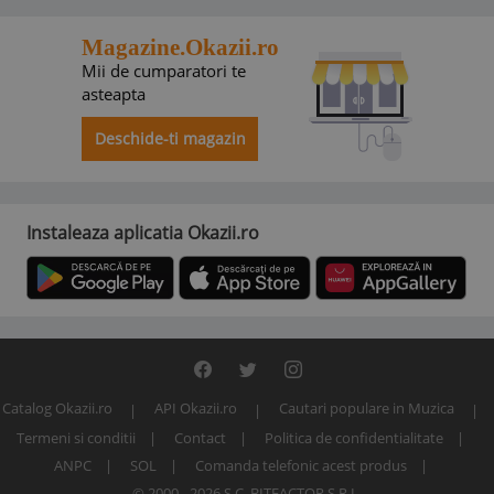
Magazine.Okazii.ro
Mii de cumparatori te
asteapta
Deschide-ti magazin
Instaleaza aplicatia Okazii.ro
Catalog Okazii.ro
API Okazii.ro
Cautari populare in Muzica
Termeni si conditii
Contact
Politica de confidentialitate
ANPC
SOL
Comanda telefonic acest produs
© 2000 - 2026 S.C. BITFACTOR S.R.L.