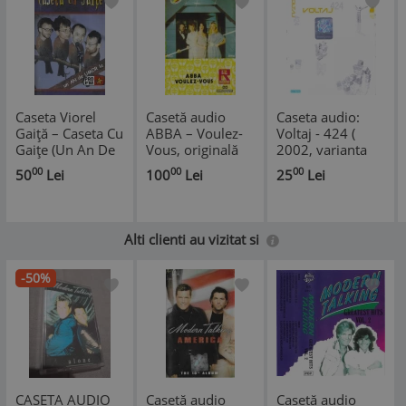
Caseta Viorel
Casetă audio
Caseta audio:
Gaiță ‎– Caseta Cu
ABBA – Voulez-
Voltaj - 424 (
Gaițe (Un An De
Vous, originală
2002, varianta
Umor La ProFM),
mai rara cu
00
00
00
50
Lei
100
Lei
25
Lei
originala
etichete de hartie
)
Alti clienti au vizitat si
-50%
CASETA AUDIO
Casetă audio
Casetă audio