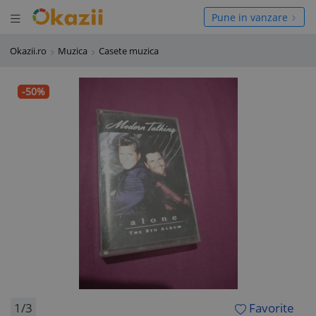
Deschide meniul
hide meniul
Pune in vanzare
Okazii.ro
Muzica
Casete muzica
-50%
1/3
Favorite