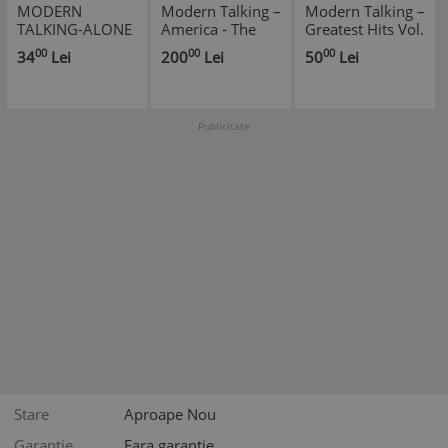
MODERN
Modern Talking ‎–
Modern Talking –
TALKING-ALONE
America - The
Greatest Hits Vol.
FOARTE RARA !!!
10th Album,
2
00
00
00
34
Lei
200
Lei
50
Lei
DE TARABA
originală
Publicitate
Stare
Aproape Nou
Garantie
Fara garanție