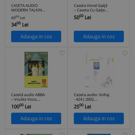
CASETA AUDIO
Caseta Viorel Gaiță
MODERN TALKING-
‎– Caseta Cu Gaițe
ALONE FOARTE
(Un An De Umor La
00
50
Lei
00
68
Lei
RARA !!! DE TARABA
ProFM), originala
00
34
Lei
Adauga in cos
Adauga in cos
Casetă audio ABBA
Caseta audio: Voltaj
– Voulez-Vous,
- 424 ( 2002,
originală
varianta mai rara cu
00
00
100
Lei
25
Lei
etichete de hartie )
Adauga in cos
Adauga in cos