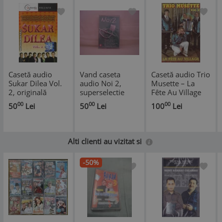
Casetă audio
Vand caseta
Casetă audio Trio
Sukar Dilea Vol.
audio Noi 2,
Musette ‎– La
2, originală
superselectie
Fête Au Village
romaneasca,
(Trio Musette
00
00
00
50
Lei
50
Lei
100
Lei
originala, sigilata
Vol. 2), originală
Alti clienti au vizitat si
-50%