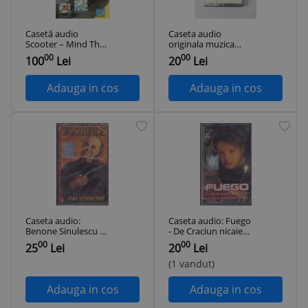
Casetă audio
Caseta audio
Scooter ‎– Mind The
originala muzica
Gap, originală,
"Some Enchanted
00
00
100
Lei
20
Lei
sigilată
Evening" - sigilata
Adauga in cos
Adauga in cos
Caseta audio:
Caseta audio: Fuego
Benone Sinulescu -
- De Craciun nicaieri
Fiul risipitor ( 2005,
nu-i ca acasa ( 2005 -
00
00
25
Lei
20
Lei
originala, SIGILATA )
SIGILATA )
(1 vandut)
Adauga in cos
Adauga in cos