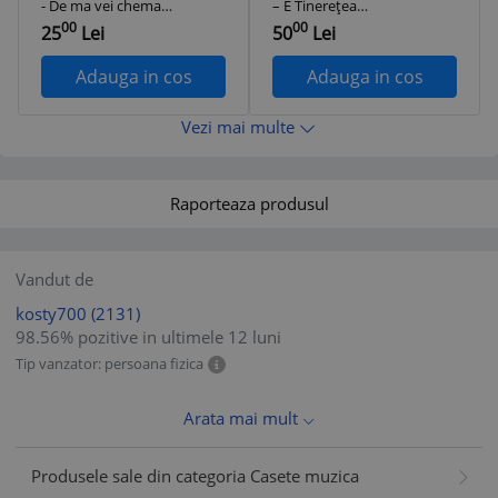
- De ma vei chema...
‎– E Tinerețea
( 2004, originala,
Vremea Iubirii?
00
00
25
Lei
50
Lei
noua SIGILATA )
(Denisa Vol.3),
originală
Adauga in cos
Adauga in cos
Vezi mai multe
Raporteaza produsul
Vandut de
kosty700
(2131)
98.56% pozitive in ultimele 12 luni
Tip vanzator: persoana fizica
Arata mai mult
Produsele sale din categoria Casete muzica