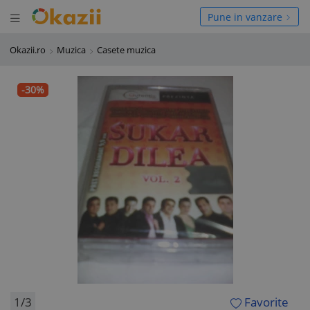
Deschide meniul
hide meniul
Pune in vanzare
Okazii.ro
Muzica
Casete muzica
-30%
1/3
Favorite