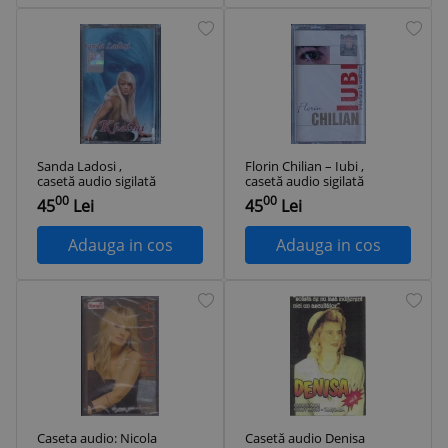
Sanda Ladosi ,
Florin Chilian – Iubi ,
casetă audio sigilată
casetă audio sigilată
00
00
45
Lei
45
Lei
Adauga in cos
Adauga in cos
Caseta audio: Nicola
Casetă audio Denisa