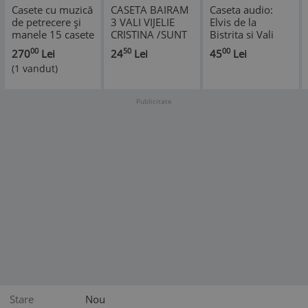
Casete cu muzică
CASETA BAIRAM
Caseta audio:
de petrecere și
3 VALI VIJELIE
Elvis de la
manele 15 casete
CRISTINA /SUNT
Bistrita si Vali
din care 9 sigilate
UN HOT DE
Vijelie - Sunt
00
50
00
270
Lei
24
Lei
45
Lei
DRAGOSTE
barbat celebru (
(1 vandut)
ORIGINALA
SIGILATA - vezi
RARA!!
descriere )
Publicitate
Stare
Nou