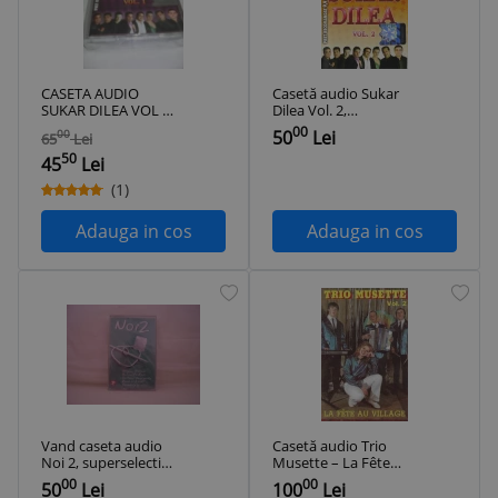
CASETA AUDIO
Casetă audio Sukar
SUKAR DILEA VOL 1
Dilea Vol. 2,
ORIGINALA NOUA
originală
00
50
Lei
00
65
Lei
SIGILATA
50
45
Lei
(1)
Adauga in cos
Adauga in cos
Vand caseta audio
Casetă audio Trio
Noi 2, superselectie
Musette ‎– La Fête
romaneasca,
Au Village (Trio
00
00
50
Lei
100
Lei
originala, sigilata
Musette Vol. 2),