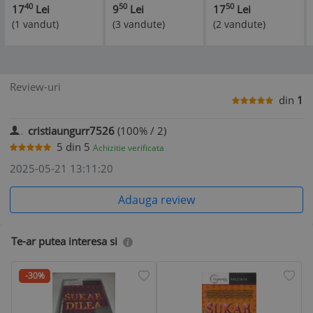
LAUTAREASCA
VOL 9 PARTEA 2
COPERTA
40
50
50
17
Lei
9
Lei
17
Lei
VECHI -OLD
FARA CARCASA
ORIGINALA
(1 vandut)
(3 vandute)
(2 vandute)
ROMANIAN
GYPSY MUSIC
VOL 2 /FARA
CARCASA RAR !!!!
ORIGINALA
Review-uri
din
1
cristiaungurr7526
(100% / 2)
5
din
5
Achizitie verificata
2025-05-21 13:11:20
Adauga review
Te-ar putea interesa si
-30%