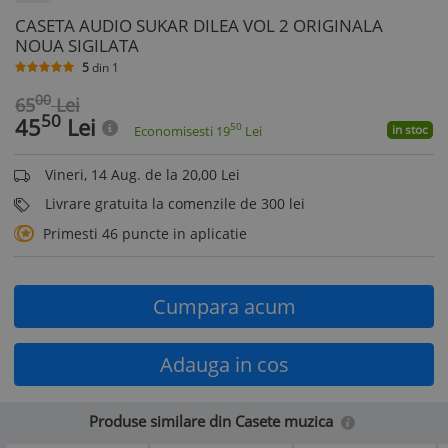
CASETA AUDIO SUKAR DILEA VOL 2 ORIGINALA
NOUA SIGILATA
5
din
1
00
65
Lei
50
45
Lei
50
in stoc
Economisesti
19
Lei
Vineri, 14 Aug. de la 20,00 Lei
Livrare gratuita la comenzile de 300 lei
Primesti 46 puncte in aplicatie
Cumpara acum
Adauga in cos
Produse similare din Casete muzica