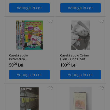
originală
Adauga in cos
Adauga in cos
Casetă audio
Casetă audio Celine
Petrecerea
Dion ‎– One Heart
Burlacilor Vol.2,
00
00
50
Lei
100
Lei
originală
Adauga in cos
Adauga in cos