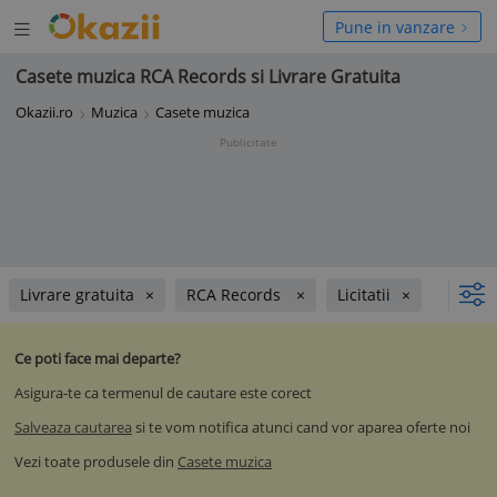
Deschide
hide
Pune in vanzare
meniul
niul
Casete muzica RCA Records si Livrare Gratuita
Okazii.ro
Muzica
Casete muzica
Publicitate
Livrare gratuita
RCA Records
Licitatii
Ce poti face mai departe?
Asigura-te ca termenul de cautare este corect
Salveaza cautarea
si te vom notifica atunci cand vor aparea oferte noi
Vezi toate produsele din
Casete muzica