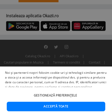
Instaleaza aplicatia Okazii.ro
Catalog Okazii.ro
API Okazii.ro
Cautari populare in Muzica
Termeni si conditii
Contact
Politica de confidentialitate
ANPC
SOL
Noi și partenerii noștri folosim cookie-uri și tehnologii similare pentru
© 2000 - 2026 S.C. BITFACTOR S.R.L.
a stoca și a accesa informații pe dispozitivul dvs. și pentru a prelucra
date cu caracter personal, cum ar fi adresa dvs. IP, identificatori unici
și date de navigare, pentru reclame și conținut personalizat,
măsurarea reclamelor și a conținutului, informații despre audiență și
GESTIONEAZĂ PREFERINȚELE
îmbunătățirea serviciilor.
Furnizori terți (225)
pot, de asemenea,
prelucra datele dvs. în aceste și alte scopuri, inclusiv folosind date
precise de geolocalizare și caracteristici ale dispozitivului. Opțiunile
ACCEPTĂ TOATE
dvs. se aplică doar acestui site web. Unii furnizori se pot baza pe