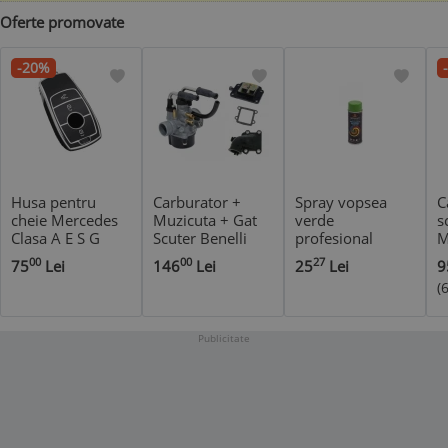
Oferte promovate
-20%
Husa pentru
Carburator +
Spray vopsea
C
cheie Mercedes
Muzicuta + Gat
verde
s
Clasa A E S G
Scuter Benelli
profesional
M
GLC CLE CLA
Pepe 49cc 50cc
400ml RAL 6019
5
00
00
27
75
Lei
146
Lei
25
Lei
9
W177 W205
Racire Apa Soc
S
(
W213 W222
Manual
X167 AMG
Publicitate