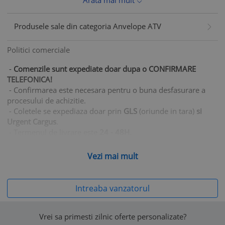
Produsele sale din categoria Anvelope ATV
Politici comerciale
-
Comenzile sunt expediate doar dupa o CONFIRMARE
TELEFONICA!
- Confirmarea este necesara pentru o buna desfasurare a
procesului de achizitie.
- Coletele se expediaza doar prin
GLS
(oriunde in tara)
si
Urgent Cargus
.
- Termenul de livrare este
24 - 48H.
- Taxa de Livrare de
doar
22 Lei
pentru colete cu greutate de
pana in 3 kg).
Vezi mai mult
Vă rugăm să aveți în vedere că politicile comerciale ale
vânzătorului nu pot contraveni prevederilor Acordului de
Intreaba vanzatorul
utilizare al www.okazii.ro, nici legislației aplicabile.
În toate situațiile în care politicile comerciale ale vânzătorului
încalcă legea sau Acordul de utilizare, acestea se consideră
Vrei sa primesti zilnic oferte personalizate?