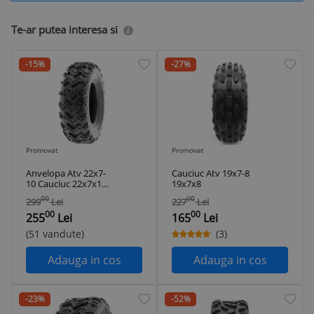
Te-ar putea interesa si
-15%
-27%
Promovat
Promovat
Anvelopa Atv 22x7-
Cauciuc Atv 19x7-8
10 Cauciuc 22x7x10
19x7x8
Tubeless
00
00
299
Lei
227
Lei
00
00
255
Lei
165
Lei
(51 vandute)
(3)
Adauga in cos
Adauga in cos
-23%
-52%