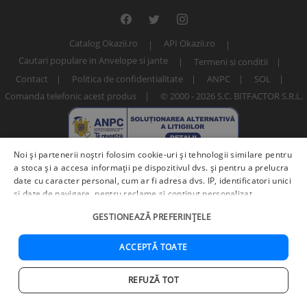
Catalog Okazii.ro
API Okazii.ro
Cautari populare in Anvelope si jante
Termeni si conditii
Contact
Politica de confidentialitate
ANPC
SOL
Comanda telefonic acest produs
© 2000 - 2026 S.C. BITFACTOR S.R.L.
Noi și partenerii noștri folosim cookie-uri și tehnologii similare pentru
a stoca și a accesa informații pe dispozitivul dvs. și pentru a prelucra
date cu caracter personal, cum ar fi adresa dvs. IP, identificatori unici
și date de navigare, pentru reclame și conținut personalizat,
măsurarea reclamelor și a conținutului, informații despre audiență și
Numar articol: 202862484 / 3787
GESTIONEAZĂ PREFERINȚELE
îmbunătățirea serviciilor.
Furnizori terți (225)
pot, de asemenea,
prelucra datele dvs. în aceste și alte scopuri, inclusiv folosind date
precise de geolocalizare și caracteristici ale dispozitivului. Opțiunile
ACCEPTĂ TOATE
dvs. se aplică doar acestui site web. Unii furnizori se pot baza pe
interes legitim în loc de consimțământ; aveți dreptul să vă opuneți în
REFUZĂ TOT
Adauga in cos
Cumpara acum
Setări de publicitate
. Vă puteți retrage consimțământul în orice
Acasa
Cautare
Cos
Favorite
Contul meu
moment în
Setări cookie
.
Politica de confidențialitate