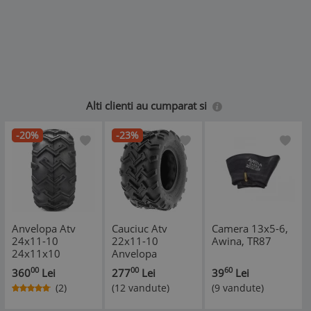
Alti clienti au cumparat si
-20%
-23%
Anvelopa Atv
Cauciuc Atv
Camera 13x5-6,
24x11-10
22x11-10
Awina, TR87
24x11x10
Anvelopa
22x11x10
00
00
60
360
Lei
277
Lei
39
Lei
Tubeless
(2)
(12 vandute)
(9 vandute)