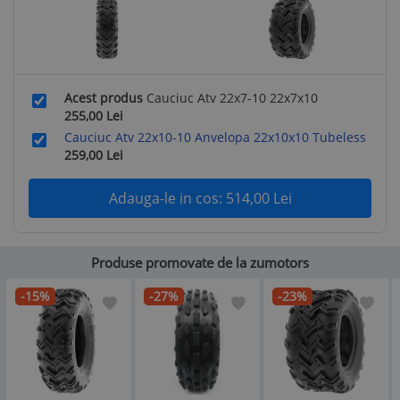
Acest produs
Cauciuc Atv 22x7-10 22x7x10
255,00
Lei
Cauciuc Atv 22x10-10 Anvelopa 22x10x10 Tubeless
259,00
Lei
Adauga-le in cos:
514,00
Lei
Produse promovate de la zumotors
-15%
-27%
-23%