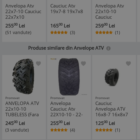
Anvelopa Atv
Cauciuc Atv
Anvelopa Atv
22x7-10 Cauciuc
19x7-8 19x7x8
22x10-10
22x7x10
Cauciuc
Tubeless
22x10x10
00
00
00
255
Lei
165
Lei
259
Lei
Tubeless
(51 vandute)
(3)
(1)
*
*
Produse similare din Anvelope ATV
Promovat
Promovat
Promovat
ANVELOPA ATV
Anvelopa
Cauciuc
22x10-10
Cauciuc Atv
Anvelopa ATV
TUBELESS (Fara
22X10-10 - 22-
16x8-7 16x8x7
Camera) 4PR
10-10 - 22 10 10
16 8 7 Noua
00
00
00
245
Lei
255
Lei
125
Lei
Profil Excavator
NOU
(3 vandute)
(4)
(1)
Off Road ATV
Quad CAUCIUC