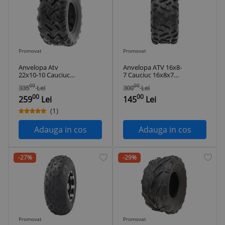
Promovat
Promovat
Anvelopa Atv
Anvelopa ATV 16x8-
22x10-10 Cauciuc
7 Cauciuc 16x8x7
22x10x10 Tubeless
Profil BIGHORN
00
00
335
Lei
300
Lei
Tubeless
00
00
259
Lei
145
Lei
(1)
Adauga in cos
Adauga in cos
-27%
-29%
Promovat
Promovat