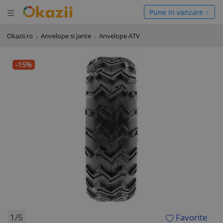
Deschide meniul
hide meniul
Pune in vanzare
Okazii.ro
Anvelope si jante
Anvelope ATV
-15%
1/5
Favorite