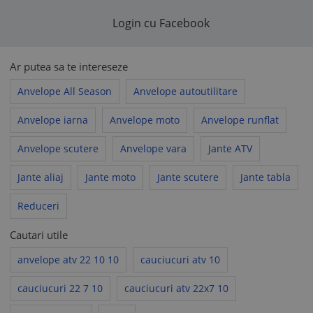
nescrise, fiind aplicabile prevederile legale corespunzătoare
sau prevederile
Acordului de utilizare
, după caz.
Login cu Facebook
Ar putea sa te intereseze
Anvelope All Season
Anvelope autoutilitare
Anvelope iarna
Anvelope moto
Anvelope runflat
Anvelope scutere
Anvelope vara
Jante ATV
Jante aliaj
Jante moto
Jante scutere
Jante tabla
Reduceri
Cautari utile
anvelope atv 22 10 10
cauciucuri atv 10
cauciucuri 22 7 10
cauciucuri atv 22x7 10