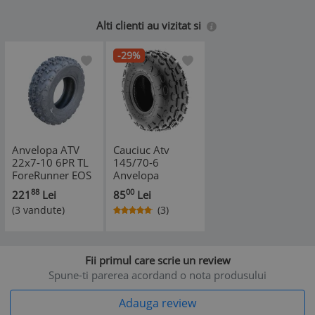
Alti clienti au vizitat si
-29%
Anvelopa ATV
Cauciuc Atv
22x7-10 6PR TL
145/70-6
ForeRunner EOS
Anvelopa
pentru teren
145x70x6
88
00
221
Lei
85
Lei
variat
Tubeless
(3 vandute)
(3)
Fii primul care scrie un review
Spune-ti parerea acordand o nota produsului
Adauga review