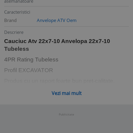
asemanatoare
Caracteristici
Brand
Anvelope ATV Oem
Descriere
Cauciuc Atv 22x7-10 Anvelopa 22x7-10
Tubeless
4PR Rating Tubeless
Profil EXCAVATOR
Produs cu un raport foarte bun pret-calitate.
Profilt bun pentru orice tip de teren, fiind
Vezi mai mult
durabil in acelasi timp.
Compatibilitate cu o gama larga de atv-uri.
Publicitate
Compozitia echilibrata a benzii de rulare
combina un grad inalt al rezistentei la uzura,