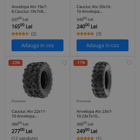
Anvelopa Atv 19x7-
Cauciuc Atv 20x10-
8 Cauciuc 19x7x8
10 Anvelopa
Tubeless
20x10x10 Tubeless
00
00
227
Lei
340
Lei
00
00
165
Lei
240
Lei
(2)
(3)
Adauga in cos
Adauga in cos
-23%
-17%
Promovat
Promovat
Cauciuc Atv 22x11-
Anvelopa Atv 23x7-
10 Anvelopa
10 23x7x10
22x11x10 Tubeless
Tubeless
00
00
360
Lei
300
Lei
00
00
277
Lei
249
Lei
(12 vandute)
(1)