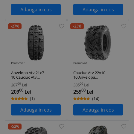
Adauga in cos
Adauga in cos
-27%
-23%
Promovat
Promovat
Anvelopa Atv 21x7-
Cauciuc Atv 22x10-
10 Cauciuc Atv
10 Anvelopa
21x7x10
22x10x10 Tubeless
00
00
287
Lei
335
Lei
00
00
209
Lei
259
Lei
(1)
(14)
Adauga in cos
Adauga in cos
-52%