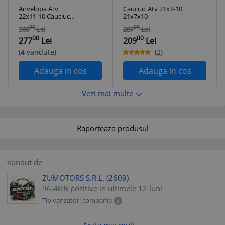
Anvelopa Atv
Cauciuc Atv 21x7-10
22x11-10 Cauciuc
21x7x10
22x11x10 Tubeless
00
00
360
Lei
287
Lei
00
00
277
Lei
209
Lei
(4 vandute)
(2)
Adauga in cos
Adauga in cos
Vezi mai multe
Raporteaza produsul
Vandut de
ZUMOTORS S.R.L.
(2609)
96.48% pozitive in ultimele 12 luni
Tip vanzator: companie
Arata mai mult