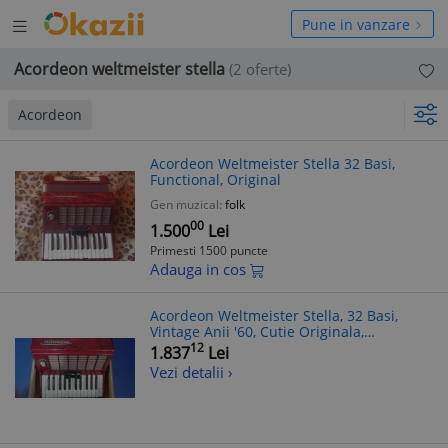
Deschide
hide
Pune in vanzare
meniul
niul
Acordeon weltmeister stella
(2 oferte)
Acordeon
Acordeon Weltmeister Stella 32 Basi,
Functional, Original
Gen muzical:
folk
00
1.500
Lei
Primesti 1500 puncte
Adauga in cos
Acordeon Weltmeister Stella, 32 Basi,
Vintage Anii '60, Cutie Originala,
Functional, Instrument Muzical de
12
1.837
Lei
Colectie
Vezi detalii ›