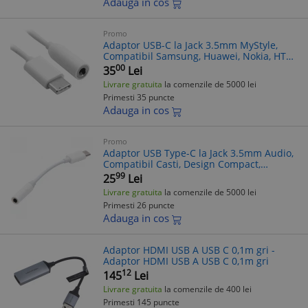
Adauga in cos
Promo
Adaptor USB-C la Jack 3.5mm MyStyle,
Compatibil Samsung, Huawei, Nokia, HTC,
Universal, Alb
00
35
Lei
Livrare gratuita
la comenzile de 5000 lei
Primesti 35 puncte
Adauga in cos
Promo
Adaptor USB Type-C la Jack 3.5mm Audio,
Compatibil Casti, Design Compact,
Materiale Premium
99
25
Lei
Livrare gratuita
la comenzile de 5000 lei
Primesti 26 puncte
Adauga in cos
Adaptor HDMI USB A USB C 0,1m gri -
Adaptor HDMI USB A USB C 0,1m gri
12
145
Lei
Livrare gratuita
la comenzile de 400 lei
Primesti 145 puncte