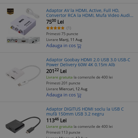
Adaptor AV la HDMI, Active, Full HD,
Convertor RCA la HDMI, Mufa Video Audio,
Alimentare USB, Compatibil Consola DVD
00
75
Lei
(1)
Primesti 75 puncte
Livrare
Marți, 11 Aug
Adauga in cos
Adaptor Goobay HDMI 2.0 USB 3.0 USB-C
Power Delivery 60W 4K 0.15m Alb
22
201
Lei
Livrare gratuita
la comenzile de 400 lei
Primesti 201 puncte
Livrare
Miercuri, 12 Aug
Adauga in cos
Adaptor DIGITUS HDMI soclu la USB C
mufă 150mm USB 3.2 negru
46
113
Lei
Livrare gratuita
la comenzile de 400 lei
Primesti 113 puncte