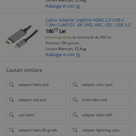
Livrare
Miercuri, 12 Aug
Adauga in cos
Cablu adaptor Logilink HDMI 2.0 USB-C
1.8m CUA0101, 4K UHD, ARC, CEC, USB 3.2
17
186
Lei
Livrare gratuita
la comenzile de 400 lei
Primesti 186 puncte
Livrare
Miercuri, 12 Aug
Adauga in cos
Cautari similare
adaptor hdmi jack
adaptor usb c jack
adaptor usb jack
mufa hdmi usb
usb hdmi
adaptor hdmi rj45
adaptor hdmi 90 grade
adaptor lightning usb c