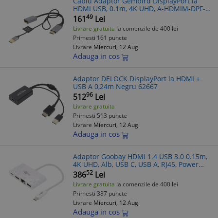
Cablu Adaptor Gembird DisplayPort la
HDMI USB, 0.1m, 4K UHD, A-HDMIM-DPF-
02
49
161
Lei
Livrare gratuita
la comenzile de 400 lei
Primesti 161 puncte
Livrare
Miercuri, 12 Aug
Adauga in cos
Adaptor DELOCK DisplayPort la HDMI +
USB A 0,24m Negru 62667
96
512
Lei
Livrare gratuita
Primesti 513 puncte
Livrare
Miercuri, 12 Aug
Adauga in cos
Adaptor Goobay HDMI 1.4 USB 3.0 0.15m,
4K UHD, Alb, USB C, USB A, RJ45, Power
Delivery 60W
52
386
Lei
Livrare gratuita
la comenzile de 400 lei
Primesti 387 puncte
Livrare
Miercuri, 12 Aug
Adauga in cos