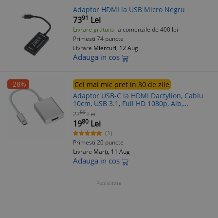
Adaptor HDMI la USB Micro Negru
91
73
Lei
Livrare gratuita
la comenzile de 400 lei
Primesti 74 puncte
Livrare
Miercuri, 12 Aug
Adauga in cos
-28%
Cel mai mic pret in 30 de zile
Adaptor USB-C la HDMI Dactylion, Cablu
10cm, USB 3.1, Full HD 1080p, Alb,
Plug&Play, Smartphone, Tableta, Laptop
50
27
Lei
80
19
Lei
(1)
Primesti 20 puncte
Livrare
Marți, 11 Aug
Adauga in cos
Publicitate