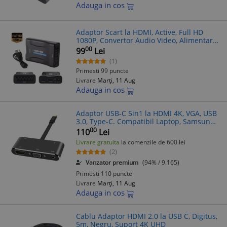
Adauga in cos
Adaptor Scart la HDMI, Active, Full HD
1080P, Convertor Audio Video, Alimentare
USB, Plug & Play, Compatibil HDMI 1.4
00
99
Lei
(1)
Primesti 99 puncte
Livrare
Marți, 11 Aug
Adauga in cos
Adaptor USB-C 5in1 la HDMI 4K, VGA, USB
3.0, Type-C. Compatibil Laptop, Samsung
S8/Huawei P20. Plug & Play
00
110
Lei
Livrare gratuita
la comenzile de 600 lei
(2)
Vanzator premium
(94% / 9.165)
Primesti 110 puncte
Livrare
Marți, 11 Aug
Adauga in cos
Cablu Adaptor HDMI 2.0 la USB C, Digitus,
5m, Negru, Suport 4K UHD