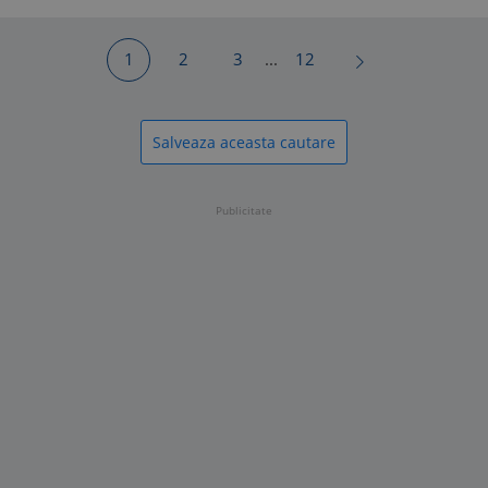
1
2
3
...
12
Salveaza aceasta cautare
Publicitate