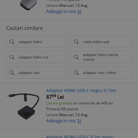
Livrare
Miercuri, 12 Aug
Adauga in cos
Cautari similare
adaptor hdmi
cablu hdmi usb
adaptor hdmi mama
adaptor hdmi rca
mama
adaptor usb
adaptor usb c hdmi
Adaptor HDMI USB C negru 0,15m
94
87
Lei
Livrare gratuita
la comenzile de 400 lei
Primesti 88 puncte
Livrare
Miercuri, 12 Aug
Adauga in cos
Adaptor HDMI USB-C 0,2m negru