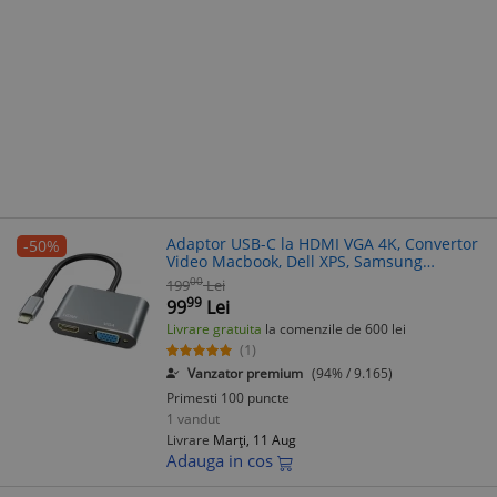
Adaptor USB-C la HDMI VGA 4K, Convertor
-50%
Video Macbook, Dell XPS, Samsung
S8/Note 8, Type-C, Plug & Play
00
199
Lei
99
99
Lei
Livrare gratuita
la comenzile de 600 lei
(1)
Vanzator premium
(94% / 9.165)
Primesti 100 puncte
1 vandut
Livrare
Marți, 11 Aug
Adauga in cos