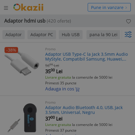
Deschide
hide
Pune in vanzare
meniul
niul
Adaptor hdmi usb
(420 oferte)
Adaptor
Adaptor PC
Hub USB
pana la 90 Lei
90 L
Promo
-38%
Adaptor USB Type-C la Jack 3.5mm Audio
MyStyle, Compatibil Samsung, Huawei,
Nokia, HTC - Alb
00
56
Lei
00
35
Lei
Livrare gratuita
la comenzile de 5000 lei
Primesti 35 puncte
Adauga in cos
Promo
Adaptor Audio Bluetooth 4.0, USB, Jack
3.5mm, Universal, Negru
00
37
Lei
Livrare gratuita
la comenzile de 5000 lei
Primesti 37 puncte