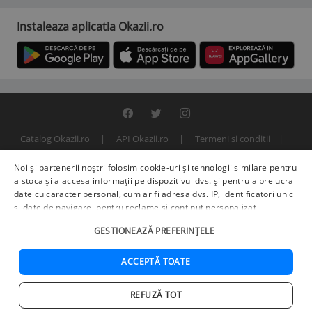
Instaleaza aplicatia Okazii.ro
Catalog Okazii.ro
API Okazii.ro
Termeni si conditii
Contact
Politica de confidentialitate
ANPC
SOL
Noi și partenerii noștri folosim cookie-uri și tehnologii similare pentru
© 2000 - 2026 S.C. BITFACTOR S.R.L.
a stoca și a accesa informații pe dispozitivul dvs. și pentru a prelucra
date cu caracter personal, cum ar fi adresa dvs. IP, identificatori unici
și date de navigare, pentru reclame și conținut personalizat,
măsurarea reclamelor și a conținutului, informații despre audiență și
GESTIONEAZĂ PREFERINȚELE
îmbunătățirea serviciilor.
Furnizori terți (225)
pot, de asemenea,
prelucra datele dvs. în aceste și alte scopuri, inclusiv folosind date
precise de geolocalizare și caracteristici ale dispozitivului. Opțiunile
ACCEPTĂ TOATE
dvs. se aplică doar acestui site web. Unii furnizori se pot baza pe
interes legitim în loc de consimțământ; aveți dreptul să vă opuneți în
REFUZĂ TOT
Setări de publicitate
. Vă puteți retrage consimțământul în orice
Acasa
Cautare
Cos
Favorite
Contul meu