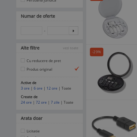
Persoana juridica
Numar de oferte
-
Alte filtre
vezi toate
-29%
Cu reducere de pret
Produs original
Active de
3 ore
|
6 ore
|
12 ore
| Toate
Create de
24 ore
|
72 ore
|
7 zile
| Toate
Arata doar
Licitatie