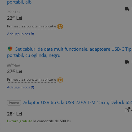
portabil, alb
70
29
Lei
22
Lei
00
Primesti 22 puncte in aplicatie
Adauga in cos
Set cabluri de date multifunctionale, adaptoare USB-C Ti
portabil, cu oglinda, negru
50
38
Lei
27
Lei
50
Primesti 28 puncte in aplicatie
Adauga in cos
Adaptor USB tip C la USB 2.0-A T-M 15cm, Delock 6
Promo
28
Lei
50
Livrare gratuita
la comenzile de 500 lei