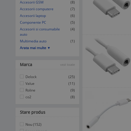
Accesorii GSM
(8)
Accesorii computere
(7)
Accesorii laptop
(6)
Componente PC
(5)
Accesorii si consumabile
(4)
auto
Multimedia auto
(1)
Arata mai multe ▼
Marca
vezi toate
Delock
(25)
Value
(11)
Roline
(9)
co2
(8)
Stare produs
Nou (152)