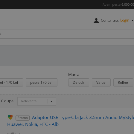
Avem peste
6.000.0
Contul tau:
Login
Marca
ei - 170 Lei
peste 170 Lei
Delock
Value
Roline
 C dupa:
Relevanta
Adaptor USB Type-C la Jack 3.5mm Audio MyStyl
Promo
Huawei, Nokia, HTC - Alb
00