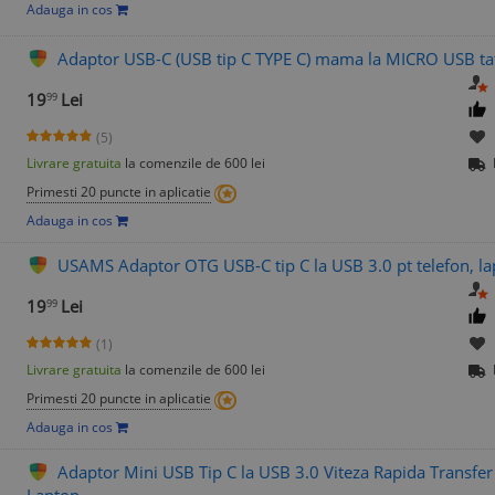
Adauga in cos
Adaptor USB-C (USB tip C TYPE C) mama la MICRO USB tata
19
Lei
99
(5)
Livrare gratuita
la comenzile de 600 lei
Primesti 20 puncte in aplicatie
Adauga in cos
USAMS Adaptor OTG USB-C tip C la USB 3.0 pt telefon, l
19
Lei
99
(1)
Livrare gratuita
la comenzile de 600 lei
Primesti 20 puncte in aplicatie
Adauga in cos
Adaptor Mini USB Tip C la USB 3.0 Viteza Rapida Transfe
Laptop