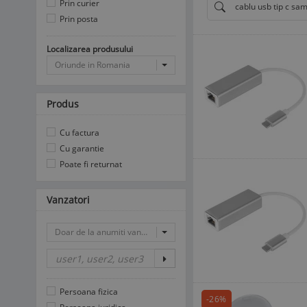
Prin curier
cablu usb tip c sa
Prin posta
Localizarea produsului
Oriunde in Romania
Produs
Cu factura
Cu garantie
Poate fi returnat
Vanzatori
Doar de la anumiti vanzatori
Persoana fizica
-26%