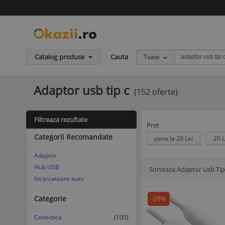
Catalog produse
Cauta
Toate
Adaptor usb tip c
(152 oferte)
Filtreaza rezultate
Pret
Categorii Recomandate
pana la 20 Lei
20 L
Adaptor
Hub USB
Sorteaza Adaptor Usb Tip
Afisare Lista
Afisare galerie
Incarcatoare auto
Categorie
-38%
Conectica
(100)