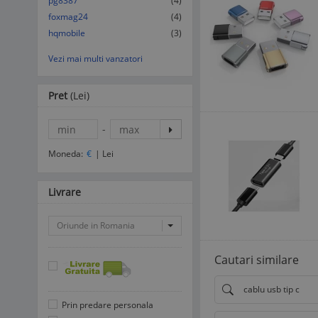
pg8387
(4)
foxmag24
(4)
hqmobile
(3)
Vezi mai multi vanzatori
Pret
(Lei)
-
Moneda:
€
|
Lei
Livrare
Oriunde in Romania
Cautari similare
cablu usb tip c
Prin predare personala