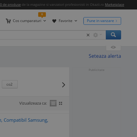
00 de produse
de la magazine si vanzatori profesionisti in Okazii.ro
Marketplace
0
Cos cumparaturi
Favorite
Pune in vanzare
×
Seteaza alerta
Publicitate
co2
Vizualizeaza ca:
e, Compatibil Samsung,