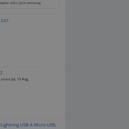
aptor usb c jack samsung
1247
TZ
Livrare
Joi, 13 Aug
p Lightning USB-A Micro-USB,