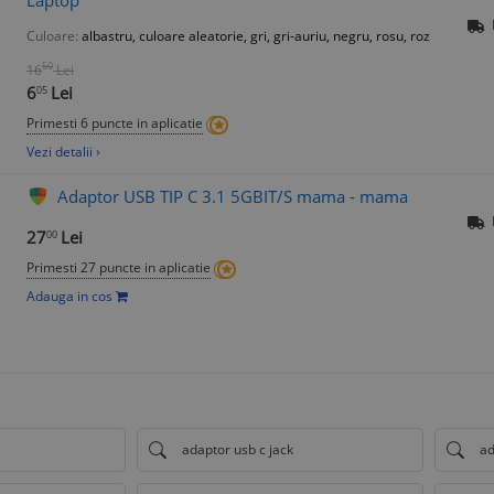
Culoare:
albastru, culoare aleatorie, gri, gri-auriu, negru, rosu, roz
50
16
Lei
6
Lei
05
Primesti 6 puncte in aplicatie
Vezi detalii ›
Adaptor USB TIP C 3.1 5GBIT/S mama - mama
27
Lei
00
Primesti 27 puncte in aplicatie
Adauga in cos
adaptor usb c jack
ad