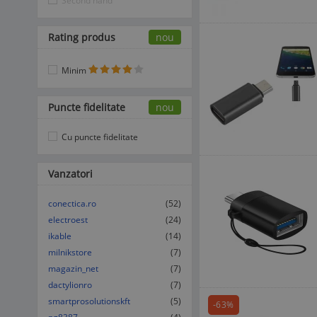
Second hand
Rating produs
nou
Minim
Puncte fidelitate
nou
Cu puncte fidelitate
Vanzatori
conectica.ro
(52)
electroest
(24)
ikable
(14)
milnikstore
(7)
magazin_net
(7)
dactylionro
(7)
smartprosolutionskft
(5)
-63%