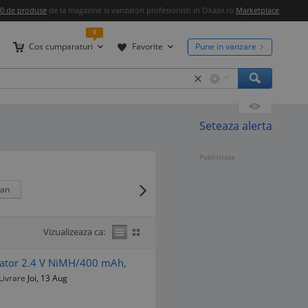
00 de produse
de la magazine si vanzatori profesionisti in Okazii.ro
Marketplace
0
Cos cumparaturi
Favorite
Pune in vanzare
×
Seteaza alerta
Publicitate
lan
Vizualizeaza ca:
ulator 2.4 V NiMH/400 mAh,
Livrare
Joi, 13 Aug