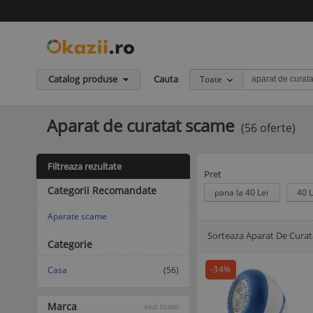
Catalog produse
Cauta
Toate
Aparat de curatat scame
(56 oferte)
Filtreaza rezultate
Pret
Categorii Recomandate
pana la 40 Lei
40 L
Aparate scame
Sorteaza Aparat De Cura
Afisare Lista
Afisare galerie
Categorie
-34%
Casa
(56)
Marca
vezi toate