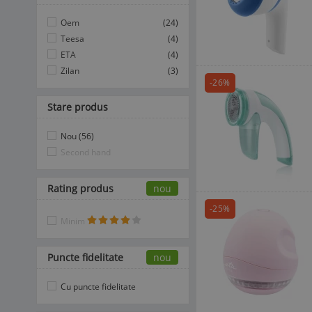
Oem
(24)
Teesa
(4)
ETA
(4)
Zilan
(3)
-26%
Stare produs
Nou (56)
Second hand
Rating produs
nou
-25%
Minim
Puncte fidelitate
nou
Cu puncte fidelitate