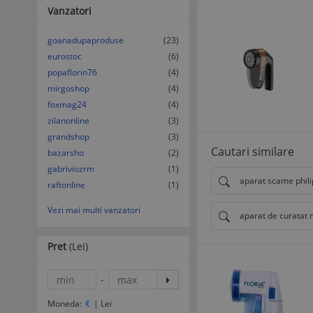
Vanzatori
goanadupaproduse
(23)
eurostoc
(6)
popaflorin76
(4)
mirgoshop
(4)
foxmag24
(4)
zilanonline
(3)
grandshop
(3)
Cautari similare
bazarsho
(2)
gabriviozrm
(1)
aparat scame phili
raftonline
(1)
Vezi mai multi vanzatori
aparat de curatat
Pret
(Lei)
-
Moneda:
€
|
Lei