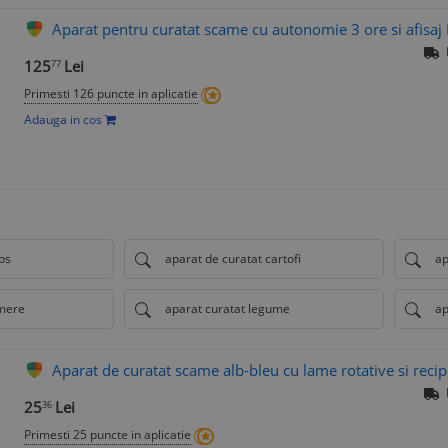
Aparat pentru curatat scame cu autonomie 3 ore si afisa
125
Lei
77
Primesti 126 puncte in aplicatie
Adauga in cos
ps
aparat de curatat cartofi
ap
 mere
aparat curatat legume
ap
Aparat de curatat scame alb-bleu cu lame rotative si recip
25
Lei
36
Primesti 25 puncte in aplicatie