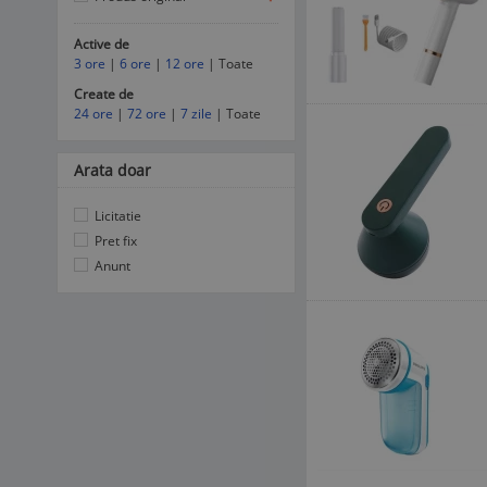
Active de
3 ore
|
6 ore
|
12 ore
| Toate
Create de
24 ore
|
72 ore
|
7 zile
| Toate
Arata doar
Licitatie
Pret fix
Anunt