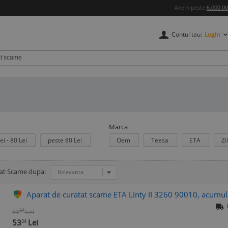
Avem peste
6.000.0
Contul tau:
Login
Marca
ei - 80 Lei
peste 80 Lei
Oem
Teesa
ETA
Zi
tat Scame dupa:
Relevanta
Aparat de curatat scame ETA Linty II 3260 90010, acum
24
81
Lei
53
Lei
34