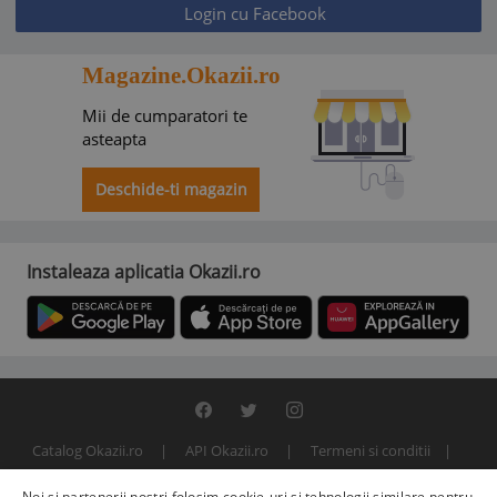
Login cu Facebook
Magazine.Okazii.ro
Mii de cumparatori te
asteapta
Deschide-ti magazin
Instaleaza aplicatia Okazii.ro
Catalog Okazii.ro
API Okazii.ro
Termeni si conditii
Contact
Politica de confidentialitate
ANPC
SOL
Noi și partenerii noștri folosim cookie-uri și tehnologii similare pentru