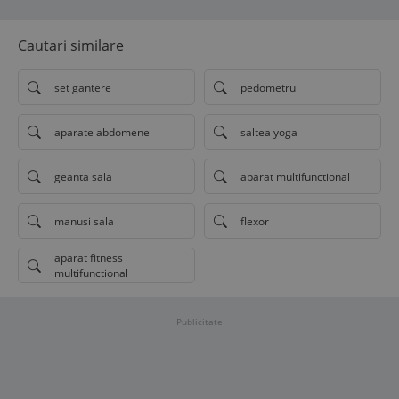
Cautari similare
set gantere
pedometru
aparate abdomene
saltea yoga
geanta sala
aparat multifunctional
manusi sala
flexor
aparat fitness
multifunctional
Publicitate