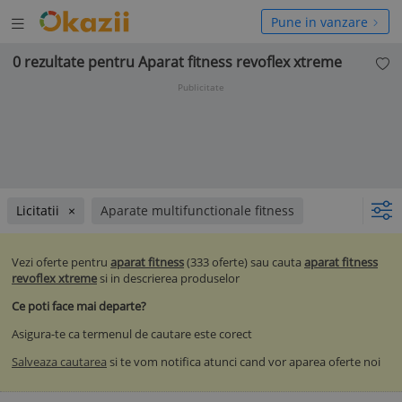
Deschide
hide
Pune in vanzare
meniul
niul
0 rezultate pentru Aparat fitness revoflex xtreme
Publicitate
Licitatii
Aparate multifunctionale fitness
Vezi oferte pentru
aparat fitness
(333 oferte) sau cauta
aparat fitness
revoflex xtreme
si in descrierea produselor
Ce poti face mai departe?
Asigura-te ca termenul de cautare este corect
Salveaza cautarea
si te vom notifica atunci cand vor aparea oferte noi