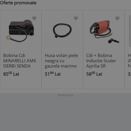
Oferte promovate
Bobina Cdi
Husa volan piele
Cdi + Bobina
H
MINARELLI AM6
neagra cu
Inductie Scuter
i
DERBI SENDA
gaurele marime
Aprilia SR
F
M
E
00
84
00
85
Lei
51
Lei
58
Lei
3
B
c
*
*
g
s
Publicitate