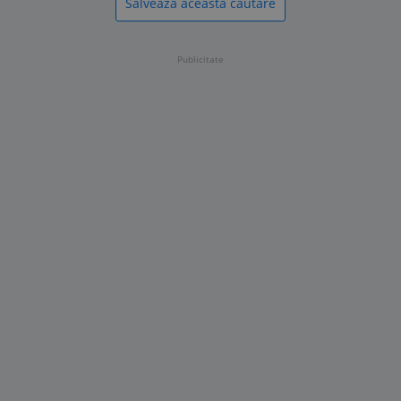
Salveaza aceasta cautare
Publicitate