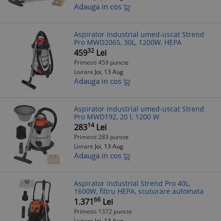
Adauga in cos
Aspirator industrial umed-uscat Strend
Pro MWD206S, 30L, 1200W, HEPA
32
459
Lei
Primesti 459 puncte
Livrare
Joi, 13 Aug
Adauga in cos
Aspirator industrial umed-uscat Strend
Pro MWD192, 20 l, 1200 W
14
283
Lei
Primesti 283 puncte
Livrare
Joi, 13 Aug
Adauga in cos
Aspirator industrial Strend Pro 40L,
1600W, filtru HEPA, scuturare automata
66
1.371
Lei
Primesti 1372 puncte
Livrare
Joi, 13 Aug