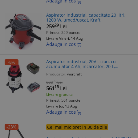
Adauga in cos
Aspirator industrial, capacitate 20 litri,
1200 W, umed/uscat, Kraft
29
259
Lei
Primesti 259 puncte
Livrare
Vineri, 14 Aug
Adauga in cos
Aspirator industrial, 20V Li-ion, cu
-8%
acumulator 4 Ah, incarcator, 20 L,
umed/uscat, Worcraft
Producator:
worcraft
50
608
Lei
15
561
Lei
Livrare gratuita
Primesti 561 puncte
Livrare
Joi, 13 Aug
Adauga in cos
-23%
Cel mai mic pret in 30 de zile