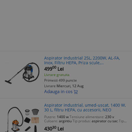
Aspirator Industrial 25L, 2200W, AL-FA,
Inox, Filtru HEPA, Priza scule,
Umded/Uscat, Profesional
00
499
Lei
Livrare gratuita
Primesti 499 puncte
Livrare
Miercuri, 12 Aug
Adauga in cos
Aspirator industrial, umed-uscat, 1400 W,
30 L, filtru HEPA, cu accesorii, NEO
Putere:
1400 w
Tensiune alimentare:
230 v
Culoare:
argintiu
Tip produs:
aspirator cu sac
Tip
alimentare:
la retea
30
430
Lei