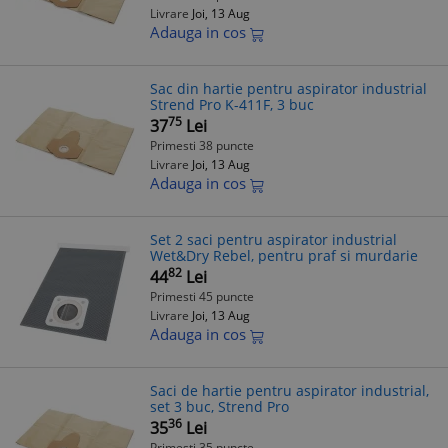
Livrare
Joi, 13 Aug
Adauga in cos
Sac din hartie pentru aspirator industrial
Strend Pro K-411F, 3 buc
75
37
Lei
Primesti 38 puncte
Livrare
Joi, 13 Aug
Adauga in cos
Set 2 saci pentru aspirator industrial
Wet&Dry Rebel, pentru praf si murdarie
82
44
Lei
Primesti 45 puncte
Livrare
Joi, 13 Aug
Adauga in cos
Saci de hartie pentru aspirator industrial,
set 3 buc, Strend Pro
36
35
Lei
Primesti 35 puncte