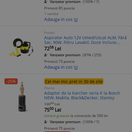
Vanzator premium
(100% / 7)
Primesti 85 puncte
1 vandut
Adauga in cos
Promo
Aspirator Auto 12V Umed/Uscat ALM, Fără
Sac, 90W, Filtru Lavabil, Duze Incluse,
Portabil, Lungime Cablu 3m
58
72
Lei
Vanzator premium
(97% / 255)
Primesti 73 puncte
Adauga in cos
-25%
Cel mai mic pret in 30 de zile
Promo
Adaptor de la Karcher seria K la Bosch
NEW, Makita, Black&Decker, Stanley
00
100
Lei
00
75
Lei
Livrare gratuita
la comenzile de 500 lei
Vanzator premium
(100% / 7)
Primesti 75 puncte