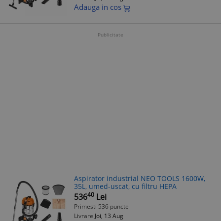
Adauga in cos
Publicitate
Aspirator industrial NEO TOOLS 1600W,
35L, umed-uscat, cu filtru HEPA
40
536
Lei
Primesti 536 puncte
Livrare
Joi, 13 Aug