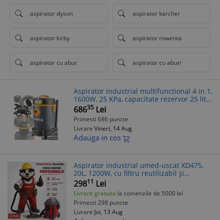
aspirator dyson
aspirator karcher
aspirator kirby
aspirator rowenta
aspirator cu abur
aspirator cu aburi
Aspirator industrial multifunctional 4 in 1,
1600W, 25 KPa, capacitate rezervor 25 litri,
pentru mediu uscat si umed, Powermat
35
686
Lei
Primesti 686 puncte
Livrare
Vineri, 14 Aug
Adauga in cos
Aspirator industrial umed-uscat XD475,
20L, 1200W, cu filtru reutilizabil și
regulator de putere
11
298
Lei
Livrare gratuita
la comenzile de 5000 lei
Primesti 298 puncte
Livrare
Joi, 13 Aug