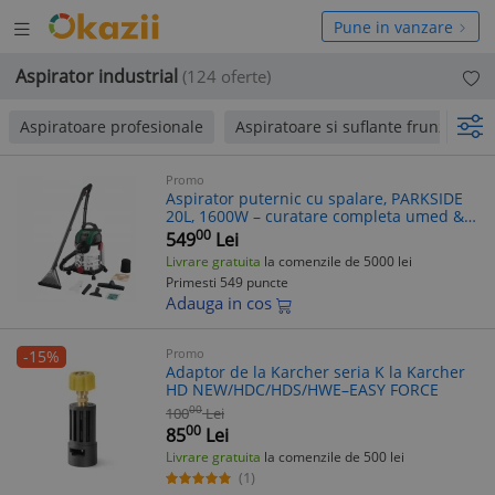
Deschide
hide
Pune in vanzare
meniul
niul
Aspirator industrial
(124 oferte)
Aspiratoare profesionale
Aspiratoare si suflante frunze
S
Promo
Aspirator puternic cu spalare, PARKSIDE
20L, 1600W – curatare completa umed &
uscat
00
549
Lei
Livrare gratuita
la comenzile de 5000 lei
Primesti 549 puncte
Adauga in cos
Promo
-15%
Adaptor de la Karcher seria K la Karcher
HD NEW/HDC/HDS/HWE–EASY FORCE
00
100
Lei
00
85
Lei
Livrare gratuita
la comenzile de 500 lei
(1)