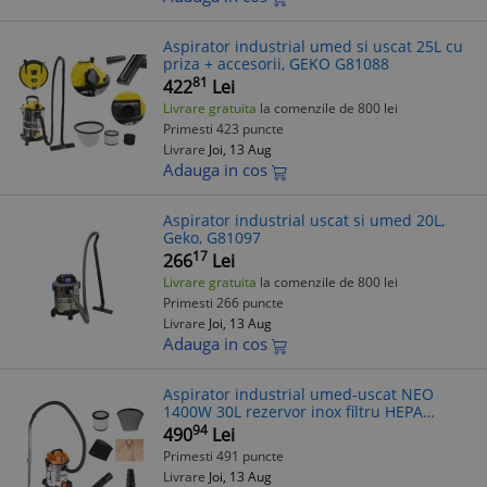
Aspirator industrial umed si uscat 25L cu
priza + accesorii, GEKO G81088
81
422
Lei
Livrare gratuita
la comenzile de 800 lei
Primesti 423 puncte
Livrare
Joi, 13 Aug
Adauga in cos
Aspirator industrial uscat si umed 20L,
Geko, G81097
17
266
Lei
Livrare gratuita
la comenzile de 800 lei
Primesti 266 puncte
Livrare
Joi, 13 Aug
Adauga in cos
Aspirator industrial umed-uscat NEO
1400W 30L rezervor inox filtru HEPA
functie suflare accesorii incluse
94
490
Lei
Primesti 491 puncte
Livrare
Joi, 13 Aug