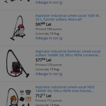
Adauga in cos
Aspirator industrial umed-uscat 1600 W,
30 L, functie suflare, Worcraft
86
597
Lei
Primesti 598 puncte
Livrare
Joi, 13 Aug
Adauga in cos
Aspirator industrial Kaminer umed uscat
suflare 1600W 20L filtru HEPA curatenie
intensa atelier garaj profesional
54
577
Lei
Primesti 578 puncte
Livrare
Joi, 13 Aug
Adauga in cos
Aspirator industrial umed-uscat NEO
1600W 35L Filtru HEPA Inox Functie
Suflare Priza Automata
11
712
Lei
Primesti 712 puncte
Livrare
Joi, 13 Aug