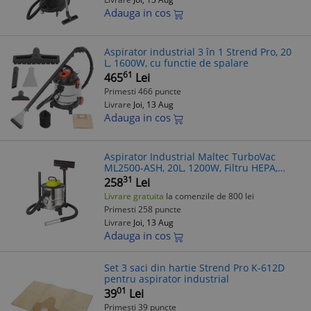
Adauga in cos
Aspirator industrial 3 în 1 Strend Pro, 20
L, 1600W, cu functie de spalare
61
465
Lei
Primesti 466 puncte
Livrare
Joi, 13 Aug
Adauga in cos
Aspirator Industrial Maltec TurboVac
ML2500-ASH, 20L, 1200W, Filtru HEPA,
Aspirare Cenusa, Rezervor Metalic
31
258
Lei
Livrare gratuita
la comenzile de 800 lei
Primesti 258 puncte
Livrare
Joi, 13 Aug
Adauga in cos
Set 3 saci din hartie Strend Pro K-612D
pentru aspirator industrial
01
39
Lei
Primesti 39 puncte