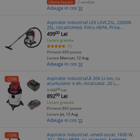
Ultima bucata
2 vandute
Adauga in cos
Aspirator Industrial LEX LXVC25L, 2200W,
25L, Uscat/Umed, Filtru HEPA, Priza
Accesorii
00
499
Lei
Livrare gratuita
(1)
Primesti 499 puncte
Livrare
Miercuri, 12 Aug
Adauga in cos
Aspirator industrial,Â 20V Li-ion, cu
-23%
acumulator 4 Ah, incarcator, 20 L,
umed/uscat, Worcraft
00
1.160
Lei
00
892
Lei
Livrare gratuita
Primesti 892 puncte
Livrare
Joi, 13 Aug
Adauga in cos
Aspirator industrial, umed-uscat, 1600 W,
-10%
20 L, filtru HEPA, cu accesorii, Kaminer