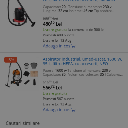
Capacitate:
20 l
Tensiune alimentare:
230 v
Lungime:
32 cm
Inaltime:
46 cm
Tip produs:
aspirator cu sac
50
533
Lei
15
480
Lei
Livrare gratuita
la comenzile de 500 lei
Primesti 480 puncte
Livrare
Joi, 13 Aug
Adauga in cos
Aspirator industrial, umed-uscat, 1600 W,
-8%
35 L, filtru HEPA, cu accesorii, NEO
Putere:
1600 w
Tensiune alimentare:
230 v
Capacitate:
35 l
Volum cos colector:
35 l
Culoare:
argintiu
00
616
Lei
72
566
Lei
Livrare gratuita
Primesti 567 puncte
Livrare
Joi, 13 Aug
Adauga in cos
Cautari similare