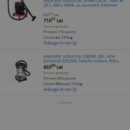
Aspirator industrial, umed-uscat, 1600 W,
20 L, filtru HEPA, cu accesorii, Kaminer
00
931
Lei
01
716
Lei
Livrare gratuita
Primesti 716 puncte
Livrare
Joi, 13 Aug
Adauga in cos
Aspirator industrial 2300W, 30L, inox,
Eurocraft ER2300, functie suflare, filtru
HEPA reutilizabil, priza integrata
00
663
Lei
Livrare gratuita
Primesti 663 puncte
Livrare
Miercuri, 12 Aug
Adauga in cos
Publicitate