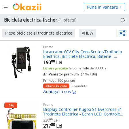
Deschide
hide
Pune in vanzare
meniul
niul
Bicicleta electrica fischer
(1 oferta)
Piese biciclete si trotinete electrice
VHBW
Promo
Incarcator 60V City Coco Scuter/Trotineta
Electrica, Bicicleta Electrica, Baterie -
Model 2024
00
190
Lei
Livrare gratuita
la comenzile de 8000 lei
Vanzator premium
(77% / 84)
Primesti 190 puncte
Ultima bucata
2 vandute
Adauga in cos
Promo
-1%
Display Controller Kugoo S1 Evercross E1
Trotineta Electrica - Ecran LCD, Controler
Bicicleta Electrica, Kit 2023
00
220
Lei
80
217
Lei