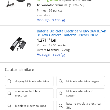
Vanzator premium
(100% / 50)
Primesti 99 puncte
2 vandute
Adauga in cos
Baterie Bicicleta Electrica VHBW 36V 8.7Ah
313Wh Carrera Halfords Fischer NCM
Compatibila
87
1.271
Lei
Primesti 1272 puncte
Livrare
Miercuri, 12 Aug
Adauga in cos
Cautari similare
display bicicleta electrica
bicicleta electrica pegas
controller bicicleta
bicicleta electrica tip
electrica
scuter
baterie bicicleta electrica
bicicleta electrica kuba
36v