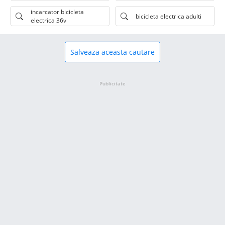
incarcator bicicleta
bicicleta electrica adulti
electrica 36v
Salveaza aceasta cautare
Publicitate