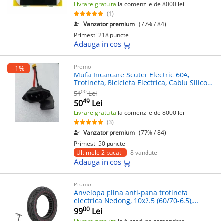
Livrare gratuita
la comenzile de 8000 lei
(1)
Vanzator premium
(77% / 84)
Primesti 218 puncte
Adauga in cos
Promo
-1%
Mufa Incarcare Scuter Electric 60A,
Trotineta, Bicicleta Electrica, Cablu Silicon
Clasa A
00
51
Lei
49
50
Lei
Livrare gratuita
la comenzile de 8000 lei
(3)
Vanzator premium
(77% / 84)
Primesti 50 puncte
Ultimele 2 bucati
8 vandute
Adauga in cos
Promo
Anvelopa plina anti-pana trotineta
electrica Nedong, 10x2.5 (60/70-6.5),
compatibila Ninebot Max G30/G30D,
00
99
Lei
Xiaomi Mi4/Pro/Ultra, Zero 10X, 45mm
Livrare gratuita
la 6 produse comandate