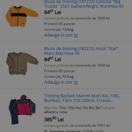
Bluza de trening (181272) Colectia "Big
Trucks" 2021 Galben/Negru Marimea 92
81
84
Lei
Livrare gratuita
la comenzile de 1000 lei
Primesti 85 puncte
Livrare
Joi, 13 Aug
Adauga in cos
Bluza de trening (182272) Nicol "Star"
Maro Marimea 74
81
84
Lei
Livrare gratuita
la comenzile de 1000 lei
Primesti 85 puncte
Livrare
Joi, 13 Aug
Adauga in cos
Trening Barbati Marimi Mari 6XL-10XL,
Bumbac, Talie 150-200cm, Croiala
Dreapta, Bluza Hanorac cu Gluga
Marime:
10xl, 10xl, 6xl, 7xl, 8xl, 9xl
Culoare:
albastru, rosu
00
385
Lei
Livrare gratuita
la comenzile de 1001 lei
Vanzator premium
(100% / 413)