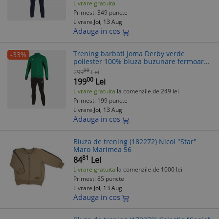
Livrare gratuita
Primesti 349 puncte
Livrare
Joi, 13 Aug
Adauga in cos
Trening barbati Joma Derby verde
-33%
poliester 100% bluza buzunare fermoar
pantaloni elastici antrenament
00
299
Lei
00
199
Lei
Livrare gratuita
la comenzile de 249 lei
Primesti 199 puncte
Livrare
Joi, 13 Aug
Adauga in cos
Bluza de trening (182272) Nicol "Star"
Maro Marimea 56
81
84
Lei
Livrare gratuita
la comenzile de 1000 lei
Primesti 85 puncte
Livrare
Joi, 13 Aug
Adauga in cos