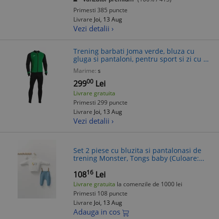
Primesti 385 puncte
Livrare
Joi, 13 Aug
Vezi detalii ›
Trening barbati Joma verde, bluza cu
gluga si pantaloni, pentru sport si zi cu zi,
buzunare cu fermoar, confortabil
Marime:
s
00
299
Lei
Livrare gratuita
Primesti 299 puncte
Livrare
Joi, 13 Aug
Vezi detalii ›
Set 2 piese cu bluzita si pantalonasi de
trening Monster, Tongs baby (Culoare:
Albastru, Marime: 6-9 luni)
16
108
Lei
Livrare gratuita
la comenzile de 1000 lei
Primesti 108 puncte
Livrare
Joi, 13 Aug
Adauga in cos