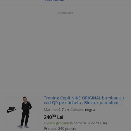
Publicitate
Trening Copii NIKE ORIGINAL bumbac cu
cod QR pe eticheta , Bluza + pantaloni ,
Marimea 116-122 , varsta 6-7 ani
Marime:
6-7 ani
Culoare:
negru
00
240
Lei
Livrare gratuita
la comenzile de 500 lei
Primesti 240 puncte