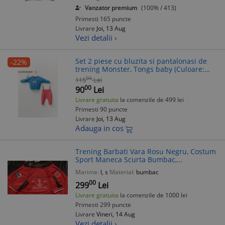
Vanzator premium
(100% / 413)
Primesti 165 puncte
Livrare
Joi, 13 Aug
Vezi detalii ›
Set 2 piese cu bluzita si pantalonasi de
-22%
trening Monster, Tongs baby (Culoare:
Albastru, Marime: 6-9 luni)
00
115
Lei
00
90
Lei
Livrare gratuita
la comenzile de 499 lei
Primesti 90 puncte
Livrare
Joi, 13 Aug
Adauga in cos
Trening Barbati Vara Rosu Negru, Costum
Sport Maneca Scurta Bumbac,
Bluza+Pantaloni Lungi, Colectie Noua
Marime:
l, s
Material:
bumbac
00
299
Lei
Livrare gratuita
la comenzile de 1000 lei
Primesti 299 puncte
Livrare
Vineri, 14 Aug
Vezi detalii ›