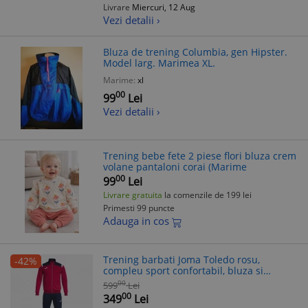
Livrare
Miercuri, 12 Aug
Vezi detalii ›
Bluza de trening Columbia, gen Hipster.
Model larg. Marimea XL.
Marime:
xl
00
99
Lei
Vezi detalii ›
Trening bebe fete 2 piese flori bluza crem
volane pantaloni corai (Marime
00
99
Lei
Livrare gratuita
la comenzile de 199 lei
Primesti 99 puncte
Adauga in cos
Trening barbati Joma Toledo rosu,
-42%
compleu sport confortabil, bluza si
pantaloni cu fermoar si buzunare
00
599
Lei
00
349
Lei