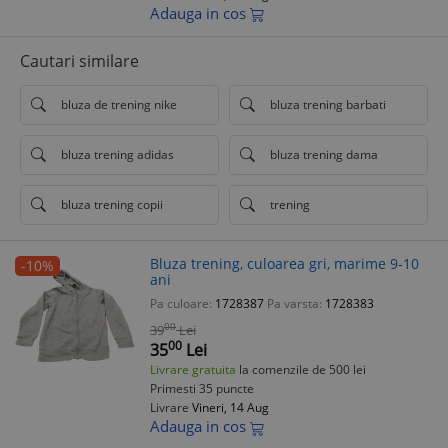
Adauga in cos
Cautari similare
bluza de trening nike
bluza trening barbati
bluza trening adidas
bluza trening dama
bluza trening copii
trening
Bluza trening, culoarea gri, marime 9-10
-10%
ani
Pa culoare:
1728387
Pa varsta:
1728383
00
39
Lei
00
35
Lei
Livrare gratuita
la comenzile de 500 lei
Primesti 35 puncte
Livrare
Vineri, 14 Aug
Adauga in cos