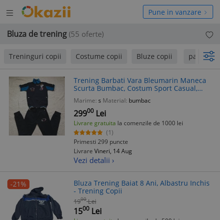
Deschide
hide
Pune in vanzare
meniul
niul
Bluza de trening
(55 oferte)
Treninguri copii
Costume copii
Bluze copii
pana la 7
Trening Barbati Vara Bleumarin Maneca
Scurta Bumbac, Costum Sport Casual,
Bluza+Pantaloni Lungi, Logo Brodat
Marime:
s
Material:
bumbac
00
299
Lei
Livrare gratuita
la comenzile de 1000 lei
(1)
Primesti 299 puncte
Livrare
Vineri, 14 Aug
Vezi detalii ›
Bluza Trening Baiat 8 Ani, Albastru Inchis
-21%
- Trening Copii
00
19
Lei
00
15
Lei