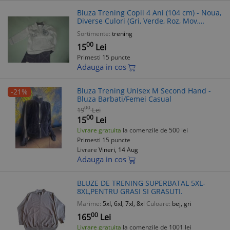
Bluza Trening Copii 4 Ani (104 cm) - Noua,
Diverse Culori (Gri, Verde, Roz, Mov,
Albastru) - Ideala pentru Joaca si Sport
Sortimente:
trening
00
15
Lei
Primesti 15 puncte
Adauga in cos
Bluza Trening Unisex M Second Hand -
-21%
Bluza Barbati/Femei Casual
00
19
Lei
00
15
Lei
Livrare gratuita
la comenzile de 500 lei
Primesti 15 puncte
Livrare
Vineri, 14 Aug
Adauga in cos
BLUZE DE TRENING SUPERBATAL 5XL-
8XL,PENTRU GRASI SI GRASUTI.
Marime:
5xl, 6xl, 7xl, 8xl
Culoare:
bej, gri
00
165
Lei
Livrare gratuita
la comenzile de 1001 lei