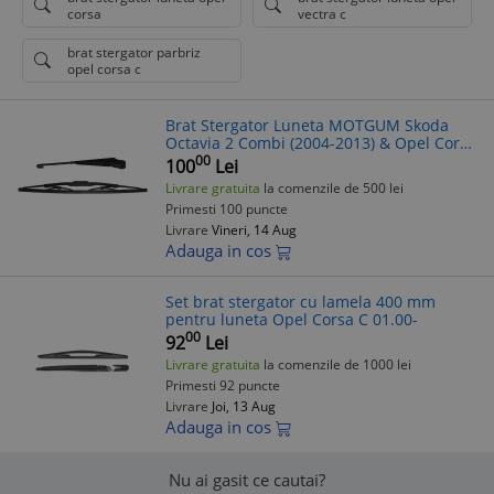
corsa
vectra c
brat stergator parbriz
opel corsa c
Brat Stergator Luneta MOTGUM Skoda
Octavia 2 Combi (2004-2013) & Opel Corsa
C (2000-2010) + Lamela 406mm
00
100
Lei
Livrare gratuita
la comenzile de 500 lei
Primesti 100 puncte
Livrare
Vineri, 14 Aug
Adauga in cos
Set brat stergator cu lamela 400 mm
pentru luneta Opel Corsa C 01.00-
00
92
Lei
Livrare gratuita
la comenzile de 1000 lei
Primesti 92 puncte
Livrare
Joi, 13 Aug
Adauga in cos
Nu ai gasit ce cautai?