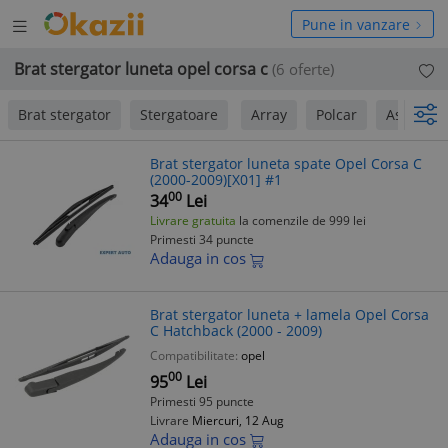
Deschide
hide
Pune in vanzare
meniul
niul
Brat stergator luneta opel corsa c
(6 oferte)
Brat stergator
Stergatoare
Array
Polcar
Asam
Brat stergator luneta spate Opel Corsa C
(2000-2009)[X01] #1
00
34
Lei
Livrare gratuita
la comenzile de 999 lei
Primesti 34 puncte
Adauga in cos
Brat stergator luneta + lamela Opel Corsa
C Hatchback (2000 - 2009)
Compatibilitate:
opel
00
95
Lei
Primesti 95 puncte
Livrare
Miercuri, 12 Aug
Adauga in cos