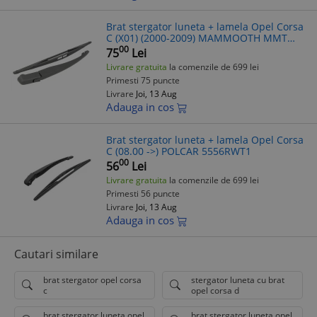
Brat stergator luneta + lamela Opel Corsa
C (X01) (2000-2009) MAMMOOTH MMT
RAW 032
00
75
Lei
Livrare gratuita
la comenzile de 699 lei
Primesti 75 puncte
Livrare
Joi, 13 Aug
Adauga in cos
Brat stergator luneta + lamela Opel Corsa
C (08.00 ->) POLCAR 5556RWT1
00
56
Lei
Livrare gratuita
la comenzile de 699 lei
Primesti 56 puncte
Livrare
Joi, 13 Aug
Adauga in cos
Cautari similare
brat stergator opel corsa
stergator luneta cu brat
c
opel corsa d
brat stergator luneta opel
brat stergator luneta opel