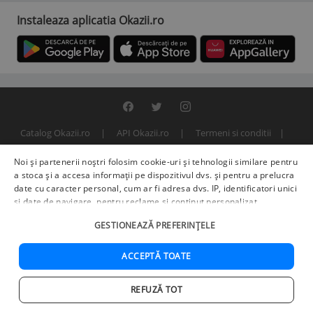
Instaleaza aplicatia Okazii.ro
Catalog Okazii.ro
API Okazii.ro
Termeni si conditii
Contact
Politica de confidentialitate
ANPC
SOL
Noi și partenerii noștri folosim cookie-uri și tehnologii similare pentru
© 2000 - 2026 S.C. BITFACTOR S.R.L.
a stoca și a accesa informații pe dispozitivul dvs. și pentru a prelucra
date cu caracter personal, cum ar fi adresa dvs. IP, identificatori unici
și date de navigare, pentru reclame și conținut personalizat,
măsurarea reclamelor și a conținutului, informații despre audiență și
GESTIONEAZĂ PREFERINȚELE
îmbunătățirea serviciilor.
Furnizori terți (225)
pot, de asemenea,
prelucra datele dvs. în aceste și alte scopuri, inclusiv folosind date
precise de geolocalizare și caracteristici ale dispozitivului. Opțiunile
ACCEPTĂ TOATE
dvs. se aplică doar acestui site web. Unii furnizori se pot baza pe
interes legitim în loc de consimțământ; aveți dreptul să vă opuneți în
REFUZĂ TOT
Setări de publicitate
. Vă puteți retrage consimțământul în orice
Acasa
Cautare
Cos
Favorite
Contul meu
moment în
Setări cookie
.
Politica de confidențialitate