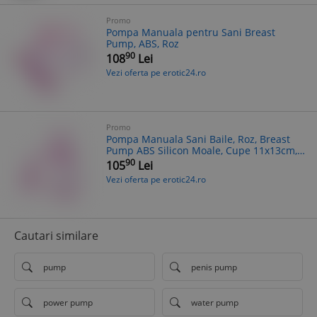
Promo
Pompa Manuala pentru Sani Breast
Pump, ABS, Roz
90
108
Lei
Vezi oferta pe erotic24.ro
Promo
Pompa Manuala Sani Baile, Roz, Breast
Pump ABS Silicon Moale, Cupe 11x13cm,
Sex Shop Pompe Vid
90
105
Lei
Vezi oferta pe erotic24.ro
Cautari similare
pump
penis pump
power pump
water pump