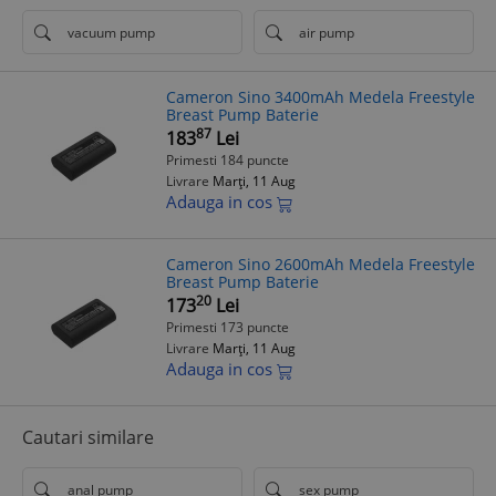
vacuum pump
air pump
Cameron Sino 3400mAh Medela Freestyle
Breast Pump Baterie
87
183
Lei
Primesti 184 puncte
Livrare
Marți, 11 Aug
Adauga in cos
Cameron Sino 2600mAh Medela Freestyle
Breast Pump Baterie
20
173
Lei
Primesti 173 puncte
Livrare
Marți, 11 Aug
Adauga in cos
Cautari similare
anal pump
sex pump