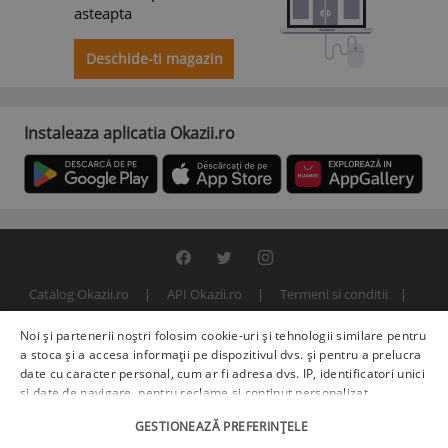
asteapta
Deschide-ti magazin
Instaleaza aplicatia Okazii.ro
Catalog Okazii.ro
API Okazii.ro
Termeni si conditii
Contact
Politica de confidentialitate
ANPC
SOL
Noi și partenerii noștri folosim cookie-uri și tehnologii similare pentru
© 2000 - 2026 S.C. BITFACTOR S.R.L.
a stoca și a accesa informații pe dispozitivul dvs. și pentru a prelucra
date cu caracter personal, cum ar fi adresa dvs. IP, identificatori unici
și date de navigare, pentru reclame și conținut personalizat,
măsurarea reclamelor și a conținutului, informații despre audiență și
GESTIONEAZĂ PREFERINȚELE
îmbunătățirea serviciilor.
Furnizori terți (225)
pot, de asemenea,