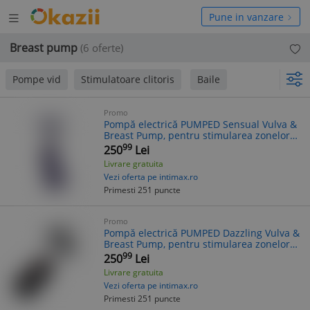
Deschide
hide
Pune in vanzare
meniul
niul
Breast pump
(6 oferte)
Pompe vid
Stimulatoare clitoris
Baile
Promo
Pompă electrică PUMPED Sensual Vulva &
Breast Pump, pentru stimularea zonelor
erogene feminine, culoare mov
99
250
Lei
Livrare gratuita
Vezi oferta pe intimax.ro
Primesti 251 puncte
Promo
Pompă electrică PUMPED Dazzling Vulva &
Breast Pump, pentru stimularea zonelor
erogene feminine, culoare negru
99
250
Lei
Livrare gratuita
Vezi oferta pe intimax.ro
Primesti 251 puncte