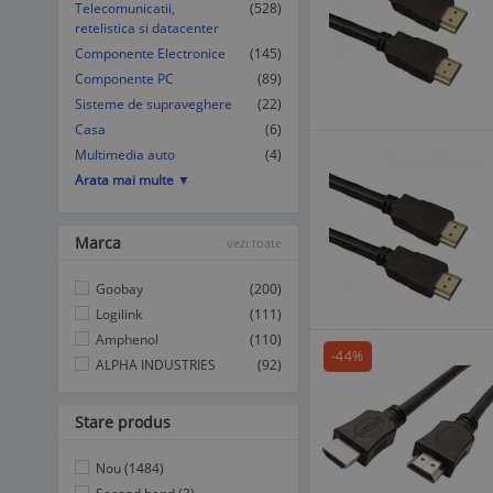
Telecomunicatii,
(528)
retelistica si datacenter
Componente Electronice
(145)
Componente PC
(89)
Sisteme de supraveghere
(22)
Casa
(6)
Multimedia auto
(4)
Arata mai multe ▼
Marca
vezi toate
Goobay
(200)
Logilink
(111)
Amphenol
(110)
-44%
ALPHA INDUSTRIES
(92)
Stare produs
Nou (1484)