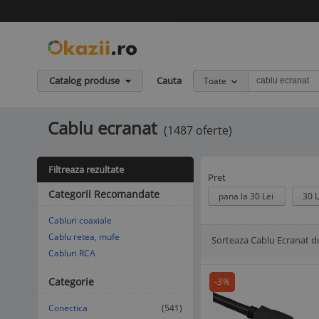
Catalog produse
Cauta
Toate
Cablu ecranat
(1487 oferte)
Filtreaza rezultate
Pret
Categorii Recomandate
pana la 30 Lei
30 L
Cabluri coaxiale
Cablu retea, mufe
Sorteaza Cablu Ecranat d
Afisare Lista
Afisare galerie
Cabluri RCA
Categorie
-3%
Conectica
(541)