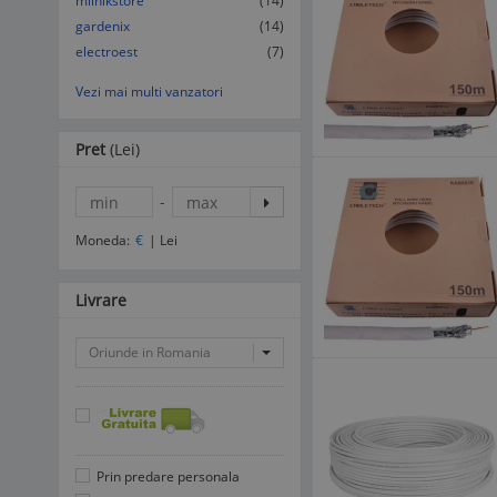
milnikstore
(14)
gardenix
(14)
electroest
(7)
Vezi mai multi vanzatori
Pret
(Lei)
-
Moneda:
€
|
Lei
Livrare
Oriunde in Romania
Prin predare personala