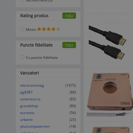
Second hand (3)
Rating produs
nou
Minim
Puncte fidelitate
nou
Cu puncte fidelitate
Vanzatori
electronicmag
(1075)
pg8387
(86)
conectica.ro
(85)
grandshop
(80)
eurostoc
(56)
urbanix
(25)
pluscomputermm
(18)