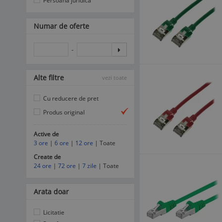
Persoana juridica
Numar de oferte
-
Alte filtre
vezi toate
Cu reducere de pret
Produs original
Active de
3 ore
|
6 ore
|
12 ore
| Toate
Create de
24 ore
|
72 ore
|
7 zile
| Toate
Arata doar
Licitatie