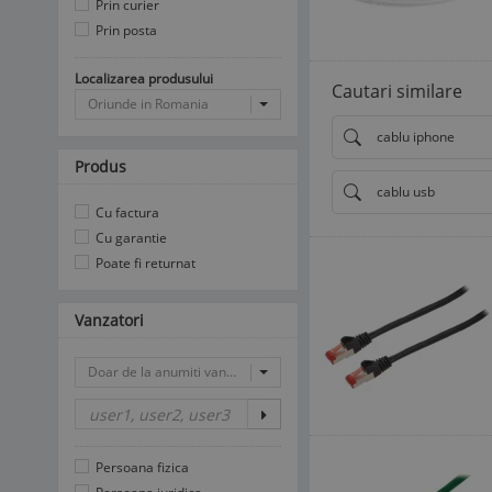
Prin curier
Prin posta
Localizarea produsului
Cautari similare
Oriunde in Romania
cablu iphone
Produs
cablu usb
Cu factura
Cu garantie
Poate fi returnat
Vanzatori
Doar de la anumiti vanzatori
Persoana fizica