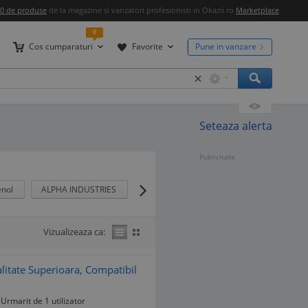
00 de produse
de la magazine si vanzatori profesionisti in Okazii.ro
Marketplace
0
Cos cumparaturi
Favorite
Pune in vanzare
×
Seteaza alerta
Publicitate
nol
ALPHA INDUSTRIES
Vizualizeaza ca:
litate Superioara, Compatibil
Urmarit de 1 utilizator