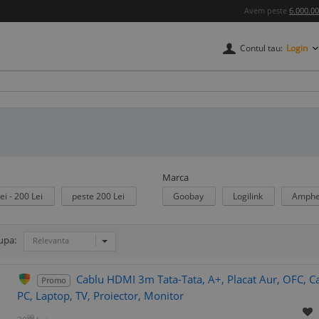
Avem peste
6.000.0
Contul tau:
Login
Marca
ei - 200 Lei
peste 200 Lei
Goobay
Logilink
Amphe
upa:
Relevanta
Cablu HDMI 3m Tata-Tata, A+, Placat Aur, OFC, Ca
Promo
PC, Laptop, TV, Proiector, Monitor
00