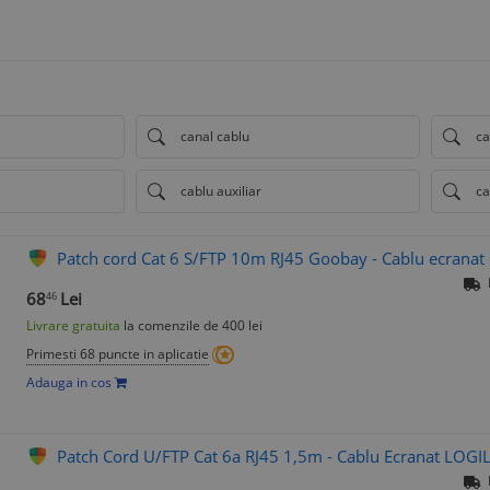
canal cablu
ca
cablu auxiliar
ca
Patch cord Cat 6 S/FTP 10m RJ45 Goobay - Cablu ecranat d
68
Lei
46
Livrare gratuita
la comenzile de 400 lei
Primesti 68 puncte in aplicatie
Adauga in cos
Patch Cord U/FTP Cat 6a RJ45 1,5m - Cablu Ecranat LOGI