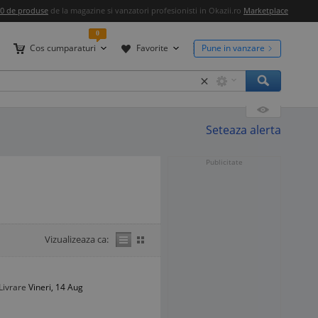
00 de produse
de la magazine si vanzatori profesionisti in Okazii.ro
Marketplace
0
Cos cumparaturi
Favorite
Pune in vanzare
×
Seteaza alerta
Publicitate
Vizualizeaza ca:
Livrare
Vineri, 14 Aug