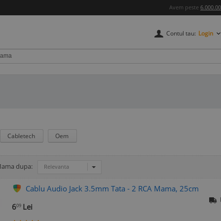
Avem peste
6.000.0
Contul tau:
Login
Cabletech
Oem
 Mama dupa:
Relevanta
Cablu Audio Jack 3.5mm Tata - 2 RCA Mama, 25cm
6
Lei
09