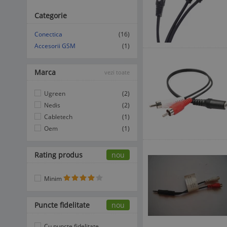
Categorie
Conectica
(16)
Accesorii GSM
(1)
Marca
vezi toate
Ugreen
(2)
Nedis
(2)
Cabletech
(1)
Oem
(1)
Rating produs
nou
Minim
Puncte fidelitate
nou
Cu puncte fidelitate