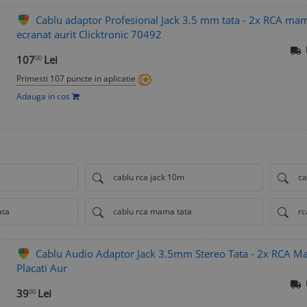
Cablu adaptor Profesional Jack 3.5 mm tata - 2x RCA m
ecranat aurit Clicktronic 70492
107
Lei
00
Primesti 107 puncte in aplicatie
Adauga in cos
cablu rca jack 10m
ca
ata
cablu rca mama tata
rc
Cablu Audio Adaptor Jack 3.5mm Stereo Tata - 2x RCA M
Placati Aur
39
Lei
00