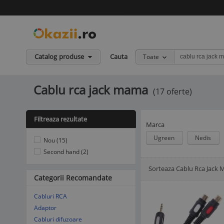
Catalog produse
Cauta
Toate
Cablu rca jack mama
(17 oferte)
Filtreaza rezultate
Marca
Ugreen
Nedis
Nou (15)
Second hand (2)
Sorteaza Cablu Rca Jack
Afisare Lista
Afisare galerie
Categorii Recomandate
Cabluri RCA
Adaptor
Cabluri difuzoare