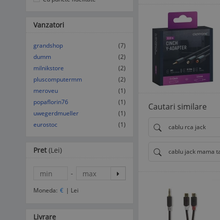
Vanzatori
grandshop
(7)
dumm
(2)
milnikstore
(2)
pluscomputermm
(2)
meroveu
(1)
popaflorin76
(1)
Cautari similare
uwegerdmueller
(1)
eurostoc
(1)
cablu rca jack
Pret
(Lei)
cablu jack mama t
-
Moneda:
€
|
Lei
Livrare