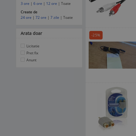
3 ore
|
6 ore
|
12 ore
| Toate
Create de
24 ore
|
72 ore
|
7 zile
| Toate
Arata doar
-25%
Licitatie
Pret fix
Anunt