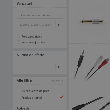
Vanzatori
Doar de la anumiti vanzatori
Persoana fizica
Persoana juridica
Numar de oferte
-
Alte filtre
vezi toate
Cu reducere de pret
Produs original
Active de