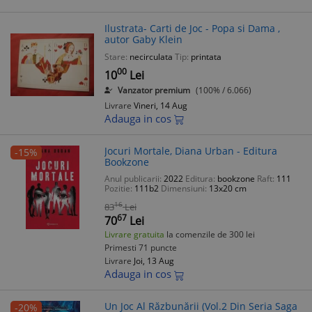
Ilustrata- Carti de Joc - Popa si Dama ,
autor Gaby Klein
Stare:
necirculata
Tip:
printata
00
10
Lei
Vanzator premium
(100% / 6.066)
Livrare
Vineri, 14 Aug
Adauga in cos
Jocuri Mortale, Diana Urban - Editura
-15%
Bookzone
Anul publicarii:
2022
Editura:
bookzone
Raft:
111
Pozitie:
111b2
Dimensiuni:
13x20 cm
16
83
Lei
67
70
Lei
Livrare gratuita
la comenzile de 300 lei
Primesti 71 puncte
Livrare
Joi, 13 Aug
Adauga in cos
Un Joc Al Răzbunării (Vol.2 Din Seria Saga
-20%