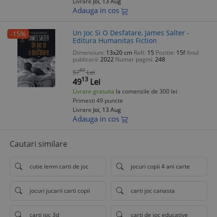
Livrare
Joi, 13 Aug
Adauga in cos
Un Joc Si O Desfatare, James Salter -
-15%
Editura Humanitas Fiction
Dimensiuni:
13x20 cm
Raft:
15
Pozitie:
15f
Anul
publicarii:
2022
Numar pagini:
248
80
57
Lei
13
49
Lei
Livrare gratuita
la comenzile de 300 lei
Primesti 49 puncte
Livrare
Joi, 13 Aug
Adauga in cos
Cautari similare
cutie lemn carti de joc
jocuri copii 4 ani carte
jocuri jucarii carti copii
carti joc canasta
carti joc 3d
carti de joc educative