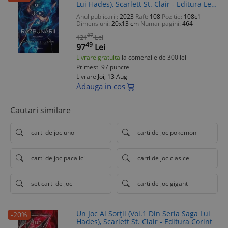
Lui Hades), Scarlett St. Clair - Editura Leda
Edge
Anul publicarii:
2023
Raft:
108
Pozitie:
108c1
Dimensiuni:
20x13 cm
Numar pagini:
464
87
121
Lei
49
97
Lei
Livrare gratuita
la comenzile de 300 lei
Primesti 97 puncte
Livrare
Joi, 13 Aug
Adauga in cos
Cautari similare
carti de joc uno
carti de joc pokemon
carti de joc pacalici
carti de joc clasice
set carti de joc
carti de joc gigant
Un Joc Al Sorții (Vol.1 Din Seria Saga Lui
-20%
Hades), Scarlett St. Clair - Editura Corint