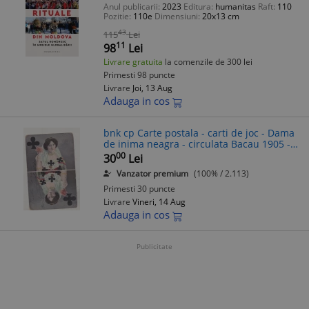
Anul publicarii:
2023
Editura:
humanitas
Raft:
110
Pozitie:
110e
Dimensiuni:
20x13 cm
43
115
Lei
11
98
Lei
Livrare gratuita
la comenzile de 300 lei
Primesti 98 puncte
Livrare
Joi, 13 Aug
Adauga in cos
bnk cp Carte postala - carti de joc - Dama
de inima neagra - circulata Bacau 1905 -
uzata
00
30
Lei
Vanzator premium
(100% / 2.113)
Primesti 30 puncte
Livrare
Vineri, 14 Aug
Adauga in cos
Publicitate