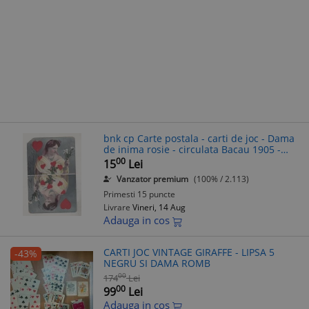
bnk cp Carte postala - carti de joc - Dama
de inima rosie - circulata Bacau 1905 -
uzata
00
15
Lei
Vanzator premium
(100% / 2.113)
Primesti 15 puncte
Livrare
Vineri, 14 Aug
Adauga in cos
CARTI JOC VINTAGE GIRAFFE - LIPSA 5
-43%
NEGRU SI DAMA ROMB
00
174
Lei
00
99
Lei
Adauga in cos