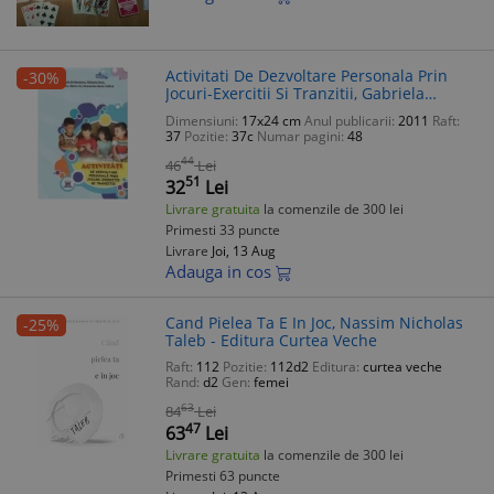
Activitati De Dezvoltare Personala Prin
-30%
Jocuri-Exercitii Si Tranzitii, Gabriela
Berbeceanu, Mihaela Danc, Daniela
Dimensiuni:
17x24 cm
Anul publicarii:
2011
Raft:
Ciurea - Editura DPH
37
Pozitie:
37c
Numar pagini:
48
44
46
Lei
51
32
Lei
Livrare gratuita
la comenzile de 300 lei
Primesti 33 puncte
Livrare
Joi, 13 Aug
Adauga in cos
Cand Pielea Ta E In Joc, Nassim Nicholas
-25%
Taleb - Editura Curtea Veche
Raft:
112
Pozitie:
112d2
Editura:
curtea veche
Rand:
d2
Gen:
femei
63
84
Lei
47
63
Lei
Livrare gratuita
la comenzile de 300 lei
Primesti 63 puncte