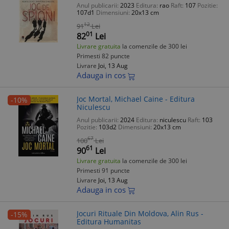
Anul publicarii:
2023
Editura:
rao
Raft:
107
Pozitie:
107d1
Dimensiuni:
20x13 cm
12
91
Lei
01
82
Lei
Livrare gratuita
la comenzile de 300 lei
Primesti 82 puncte
Livrare
Joi, 13 Aug
Adauga in cos
Joc Mortal, Michael Caine - Editura
-10%
Niculescu
Anul publicarii:
2024
Editura:
niculescu
Raft:
103
Pozitie:
103d2
Dimensiuni:
20x13 cm
67
100
Lei
61
90
Lei
Livrare gratuita
la comenzile de 300 lei
Primesti 91 puncte
Livrare
Joi, 13 Aug
Adauga in cos
Jocuri Rituale Din Moldova, Alin Rus -
-15%
Editura Humanitas