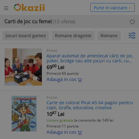
Deschide
hide
Pune in vanzare
meniul
niul
Carti de joc cu femei
(15 oferte)
Jocuri board games
Romane dragoste
Romane
Editu
Promo
Aparat automat de amestecat cărți de joc,
poker, bridge sau alte jocuri cu carti, cu
funcționare pe baterii
00
69
Lei
Primesti 69 puncte
Adauga in cos
Promo
Carte de colorat Pirat A5 64 pagini pentru
copii, Grafix, educativa, creativa
87
10
Lei
Livrare gratuita
la comenzile de 149 lei
Primesti 11 puncte
Adauga in cos