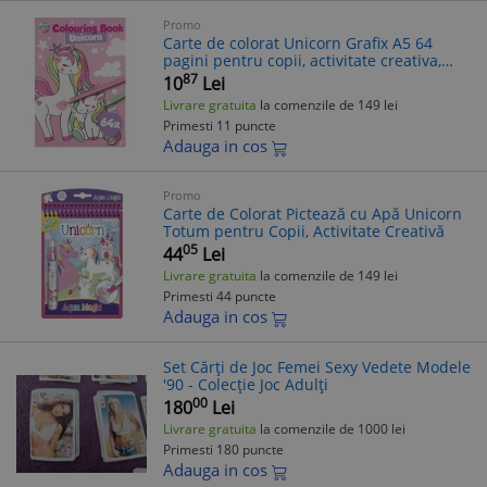
Promo
Carte de colorat Unicorn Grafix A5 64
pagini pentru copii, activitate creativa,
ilustratii magice
87
10
Lei
Livrare gratuita
la comenzile de 149 lei
Primesti 11 puncte
Adauga in cos
Promo
Carte de Colorat Pictează cu Apă Unicorn
Totum pentru Copii, Activitate Creativă
05
44
Lei
Livrare gratuita
la comenzile de 149 lei
Primesti 44 puncte
Adauga in cos
Set Cărți de Joc Femei Sexy Vedete Modele
'90 - Colecție Joc Adulți
00
180
Lei
Livrare gratuita
la comenzile de 1000 lei
Primesti 180 puncte
Adauga in cos