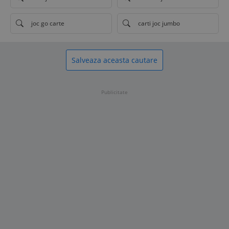
joc go carte
carti joc jumbo
Salveaza aceasta cautare
Publicitate