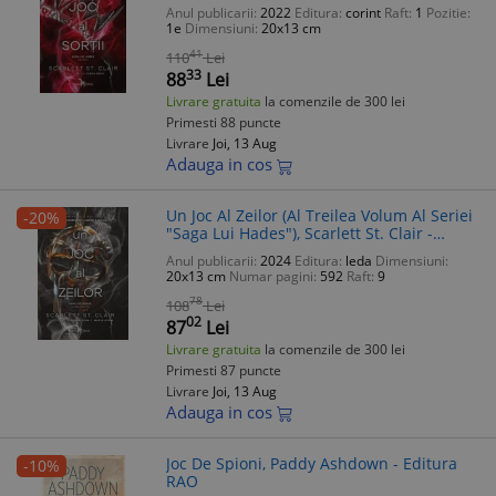
Anul publicarii:
2022
Editura:
corint
Raft:
1
Pozitie:
1e
Dimensiuni:
20x13 cm
41
110
Lei
33
88
Lei
Livrare gratuita
la comenzile de 300 lei
Primesti 88 puncte
Livrare
Joi, 13 Aug
Adauga in cos
Un Joc Al Zeilor (Al Treilea Volum Al Seriei
-20%
"Saga Lui Hades"), Scarlett St. Clair -
Editura LEDA
Anul publicarii:
2024
Editura:
leda
Dimensiuni:
20x13 cm
Numar pagini:
592
Raft:
9
78
108
Lei
02
87
Lei
Livrare gratuita
la comenzile de 300 lei
Primesti 87 puncte
Livrare
Joi, 13 Aug
Adauga in cos
Joc De Spioni, Paddy Ashdown - Editura
-10%
RAO