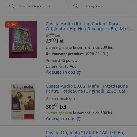
caseta b u g mafia
cd bug mafia
Caseta Audio Hip Hop Cocktail Rara
-50%
Originala + Hip Hop Romanesc, Bug Mafia
- Stare Buna
00
84
Lei
00
42
Lei
Livrare gratuita
la comenzile de 300 lei
Vanzator premium
(99% / 2.131)
Primesti 42 puncte
Livrare
Joi, 13 Aug
Adauga in cos
Casetă Audio B.U.G. Mafia - Întotdeauna
Pentru Totdeauna (Originală, 2000) Cat
Music, Hip Hop Rap
Gen muzical:
rap
00
300
Lei
Livrare gratuita
la comenzile de 500 lei
Adauga in cos
Caseta Originala STAR DE CARTIER Bug