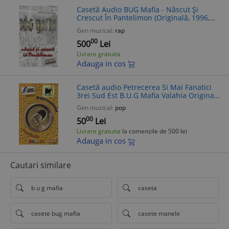
Casetă Audio BUG Mafia - Născut Și
Crescut În Pantelimon (Originală, 1996,
Cat Music) Hip Hop
Gen muzical:
rap
00
500
Lei
Livrare gratuita
Adauga in cos
Casetă audio Petrecerea Si Mai Fanatici
3rei Sud Est B.U.G Mafia Valahia Originala
Editie 1998
Gen muzical:
pop
00
50
Lei
Livrare gratuita
la comenzile de 500 lei
Adauga in cos
Cautari similare
b u g mafia
caseta
casete bug mafia
casete manele