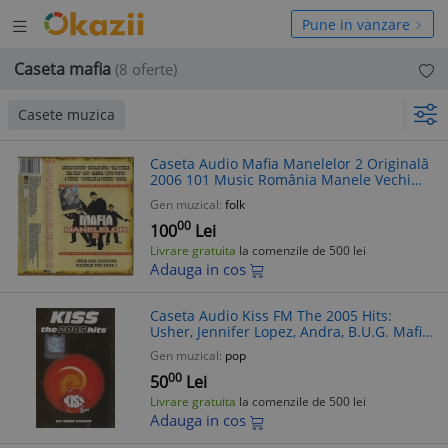
Deschide
hide
Pune in vanzare
meniul
niul
Caseta mafia
(8 oferte)
Casete muzica
Caseta Audio Mafia Manelelor 2 Originală
2006 101 Music România Manele Vechi
Colecție Rară
Gen muzical:
folk
00
100
Lei
Livrare gratuita
la comenzile de 500 lei
Adauga in cos
Caseta Audio Kiss FM The 2005 Hits:
Usher, Jennifer Lopez, Andra, B.U.G. Mafia
- Originala Romania
Gen muzical:
pop
00
50
Lei
Livrare gratuita
la comenzile de 500 lei
Adauga in cos