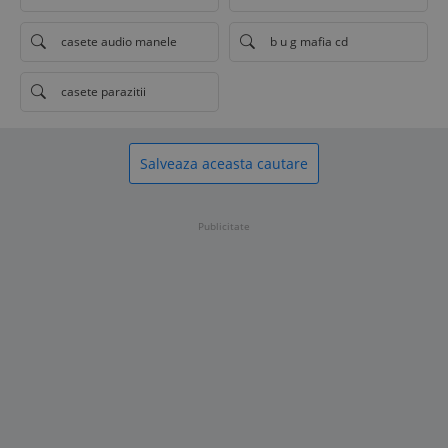
casete audio manele
b u g mafia cd
casete parazitii
Salveaza aceasta cautare
Publicitate