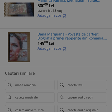
Mafia, La Familia, Methadon - Editie
Colectie Rara
00
500
Lei
Livrare
Joi, 13 Aug
Adauga in cos
Dana Marijuana - Poveste de cartier:
Biografia primei rapperite din Romania.
BUG Mafia, La Familia, Pantelimon,
00
149
Lei
Salajan. Caseta RAR! Hip-Hop
Adauga in cos
Cautari similare
mafia romania
caseta taxi
casete muzicale
casete audio vechi
casete audio muzica
casete audio originale