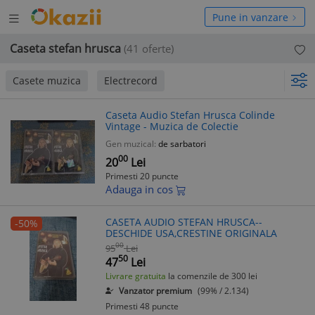
Deschide
hide
Pune in vanzare
meniul
niul
Caseta stefan hrusca
(41 oferte)
Casete muzica
Electrecord
Caseta Audio Stefan Hrusca Colinde
Vintage - Muzica de Colectie
Gen muzical:
de sarbatori
00
20
Lei
Primesti 20 puncte
Adauga in cos
CASETA AUDIO STEFAN HRUSCA--
-50%
DESCHIDE USA,CRESTINE ORIGINALA
00
95
Lei
50
47
Lei
Livrare gratuita
la comenzile de 300 lei
Vanzator premium
(99% / 2.134)
Primesti 48 puncte