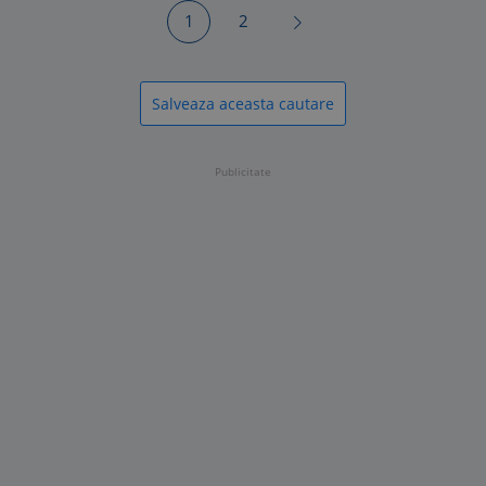
1
2
Salveaza aceasta cautare
Publicitate