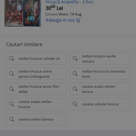
Hrușcă Acapella - 2 buc.
00
30
Lei
Livrare
Vineri, 14 Aug
Adauga in cos
Cautari similare
stefan hrusca vasile
stefan hrusca colinde cd
seicaru
stefan hrusca urare
stefan hrusca la savarsitu
pentru indragostiti
lumii
stefan hrusca iarasi flori
caseta audio stefan
dalbe
banica
caseta audio stefan
caseta colinde hrusca
hrusca
caseta stefan banica