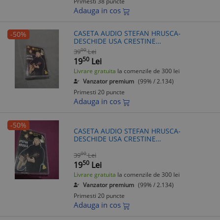
Primesti 38 puncte
Adauga in cos
CASETA AUDIO STEFAN HRUSCA-
-50%
DESCHIDE USA CRESTINE
RARA!!!!ORIGINALA
00
39
Lei
50
19
Lei
Livrare gratuita
la comenzile de 300 lei
Vanzator premium
(99% / 2.134)
Primesti 20 puncte
Adauga in cos
-50%
CASETA AUDIO STEFAN HRUSCA-
DESCHIDE USA CRESTINE
RARA!!!!ORIGINALA
00
39
Lei
50
19
Lei
Livrare gratuita
la comenzile de 300 lei
Vanzator premium
(99% / 2.134)
Primesti 20 puncte
Adauga in cos