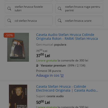
stefan hrusca fostele
stefan hrusca ruga pentru
iubiri
parinti
cd stefan hrusca
stefan hrusca urare
Caseta Audio Stefan Hrusca Colinde
-50%
Originala Roton - RARA! Stefan Hrusca
Gen muzical:
populara
00
75
Lei
50
37
Lei
Livrare gratuita
la comenzile de 300 lei
Vanzator premium
(99% / 2.134)
Primesti 38 puncte
Adauga in cos
Caseta Stefan Hrusca - Colinde
Electrecord Originala | Caseta Audio
Stefan Hrusca | Colinde de colectie
Suport:
casete audio
00
50
Lei
Livrare gratuita
la comenzile de 500 lei