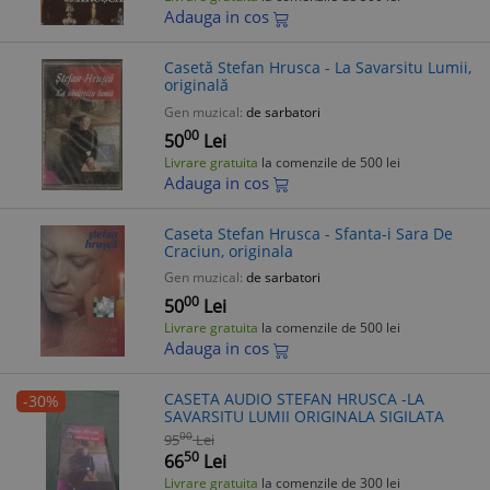
Adauga in cos
Casetă Stefan Hrusca - La Savarsitu Lumii,
originală
Gen muzical:
de sarbatori
00
50
Lei
Livrare gratuita
la comenzile de 500 lei
Adauga in cos
Caseta Stefan Hrusca - Sfanta-i Sara De
Craciun, originala
Gen muzical:
de sarbatori
00
50
Lei
Livrare gratuita
la comenzile de 500 lei
Adauga in cos
CASETA AUDIO STEFAN HRUSCA -LA
-30%
SAVARSITU LUMII ORIGINALA SIGILATA
00
95
Lei
50
66
Lei
Livrare gratuita
la comenzile de 300 lei