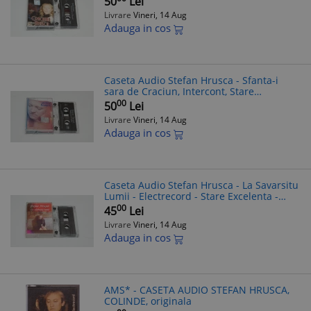
50
Lei
Livrare
Vineri, 14 Aug
Adauga in cos
Caseta Audio Stefan Hrusca - Sfanta-i
sara de Craciun, Intercont, Stare
Excelenta
00
50
Lei
Livrare
Vineri, 14 Aug
Adauga in cos
Caseta Audio Stefan Hrusca - La Savarsitu
Lumii - Electrecord - Stare Excelenta -
Muzica Romaneasca Colinde
00
45
Lei
Livrare
Vineri, 14 Aug
Adauga in cos
AMS* - CASETA AUDIO STEFAN HRUSCA,
COLINDE, originala