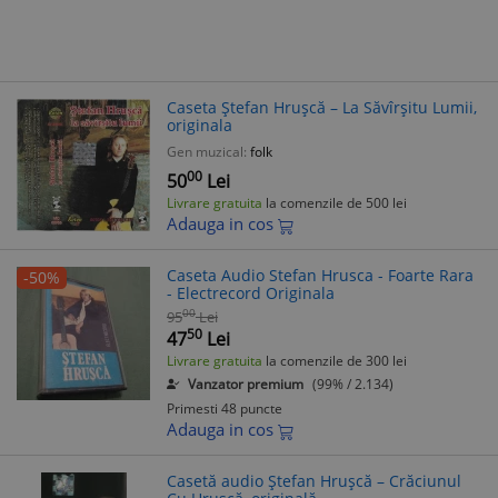
Caseta Ștefan Hrușcă ‎– La Săvîrșitu Lumii,
originala
Gen muzical:
folk
00
50
Lei
Livrare gratuita
la comenzile de 500 lei
Adauga in cos
Caseta Audio Stefan Hrusca - Foarte Rara
-50%
- Electrecord Originala
00
95
Lei
50
47
Lei
Livrare gratuita
la comenzile de 300 lei
Vanzator premium
(99% / 2.134)
Primesti 48 puncte
Adauga in cos
Casetă audio Ștefan Hrușcă ‎– Crăciunul