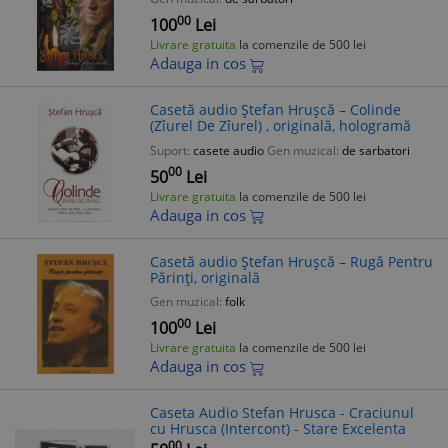
00
100
Lei
Livrare gratuita
la comenzile de 500 lei
Adauga in cos
Casetă audio Ștefan Hrușcă ‎– Colinde
(Zîurel De Zîurel) , originală, hologramă
Suport:
casete audio
Gen muzical:
de sarbatori
00
50
Lei
Livrare gratuita
la comenzile de 500 lei
Adauga in cos
Casetă audio Ștefan Hrușcă ‎– Rugă Pentru
Părinți, originală
Gen muzical:
folk
00
100
Lei
Livrare gratuita
la comenzile de 500 lei
Adauga in cos
Caseta Audio Stefan Hrusca - Craciunul
cu Hrusca (Intercont) - Stare Excelenta
00