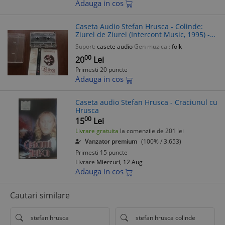
Adauga in cos
Caseta Audio Stefan Hrusca - Colinde:
Ziurel de Ziurel (Intercont Music, 1995) -
Muzica Folk Sarbatori
Suport:
casete audio
Gen muzical:
folk
00
20
Lei
Primesti 20 puncte
Adauga in cos
Caseta audio Stefan Hrusca - Craciunul cu
Hrusca
00
15
Lei
Livrare gratuita
la comenzile de 201 lei
Vanzator premium
(100% / 3.653)
Primesti 15 puncte
Livrare
Miercuri, 12 Aug
Adauga in cos
Cautari similare
stefan hrusca
stefan hrusca colinde