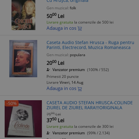
Cu Hrușcă, originală
Gen muzical:
folk
00
50
Lei
Livrare gratuita
la comenzile de 500 lei
Adauga in cos
Caseta Audio Stefan Hrusca - Ruga pentru
Parinti, Electrecord, Muzica Romaneasca
Gen muzical:
populara
00
20
Lei
Vanzator premium
(100% / 552)
Primesti 20 puncte
Livrare
Vineri, 14 Aug
Adauga in cos
CASETA AUDIO STEFAN HRUSCA-COLINDE
-50%
ZIUREL DE ZIUREL RARA!!!ORIGINALA
00
75
Lei
50
37
Lei
Livrare gratuita
la comenzile de 300 lei
Vanzator premium
(99% / 2.134)