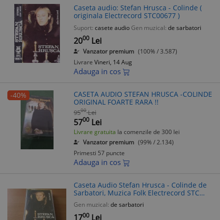
Caseta audio: Stefan Hrusca - Colinde (
originala Electrecord STC00677 )
Suport:
casete audio
Gen muzical:
de sarbatori
00
20
Lei
Vanzator premium
(100% / 3.587)
Livrare
Vineri, 14 Aug
Adauga in cos
CASETA AUDIO STEFAN HRUSCA -COLINDE
-40%
ORIGINAL FOARTE RARA !!
00
95
Lei
00
57
Lei
Livrare gratuita
la comenzile de 300 lei
Vanzator premium
(99% / 2.134)
Primesti 57 puncte
Adauga in cos
Caseta Audio Stefan Hrusca - Colinde de
Sarbatori, Muzica Folk Electrecord STC
00677, Stare Buna
Gen muzical:
de sarbatori
00
17
Lei