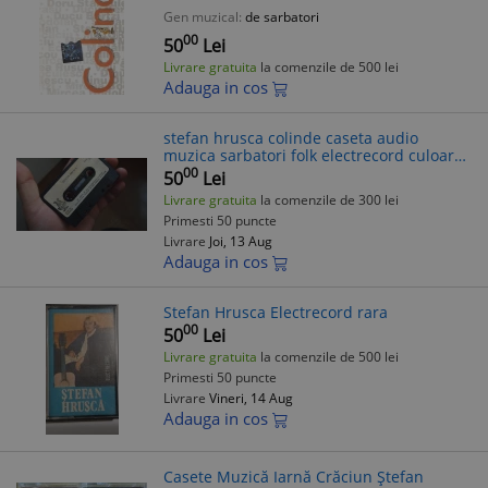
Sterian - Roton Romania
Gen muzical:
de sarbatori
00
50
Lei
Livrare gratuita
la comenzile de 500 lei
Adauga in cos
stefan hrusca colinde caseta audio
muzica sarbatori folk electrecord culoare
neagra
00
50
Lei
Livrare gratuita
la comenzile de 300 lei
Primesti 50 puncte
Livrare
Joi, 13 Aug
Adauga in cos
Stefan Hrusca Electrecord rara
00
50
Lei
Livrare gratuita
la comenzile de 500 lei
Primesti 50 puncte
Livrare
Vineri, 14 Aug
Adauga in cos
Casete Muzică Iarnă Crăciun Ștefan