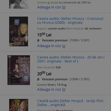
Livrare gratuita
la comenzile de 500 lei
Adauga in cos
Caseta audio: Stefan Hrusca - Craciunul
cu Hrusca (2000) - originala
Suport:
casete audio
Gen muzical:
de sarbatori
00
15
Lei
Vanzator premium
(100% / 3.587)
Adauga in cos
Caseta audio: Stefan Hrusca - 20 de ani (
2001, originala - Best of )
Gen muzical:
folk
00
20
Lei
Vanzator premium
(100% / 3.587)
Livrare
Vineri, 14 Aug
Adauga in cos
Casetă audio Ștefan Hrușcă - Iarăși Flori
Dalbe.., originală
Gen muzical:
de sarbatori