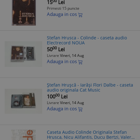
00
15
Lei
Primesti 15 puncte
Adauga in cos
Stefan Hrusca - Colinde - caseta audio
Electrecord NOUA
00
50
Lei
Livrare
Vineri, 14 Aug
Adauga in cos
Ștefan Hrușcă - Iarăși Flori Dalbe - caseta
audio originala Cat Music
00
100
Lei
Livrare
Vineri, 14 Aug
Adauga in cos
Caseta Audio Colinde Originala Stefan
Hrusca, Nicu Alifantis, Ducu Bertzi, Valeriu