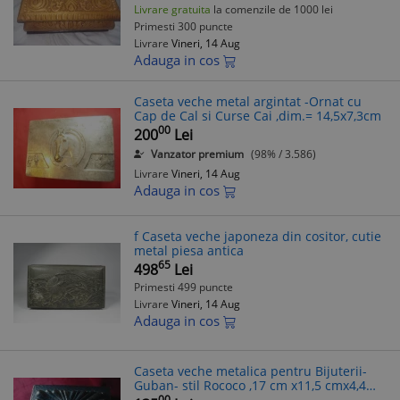
Livrare gratuita
la comenzile de 1000 lei
Primesti 300 puncte
Livrare
Vineri, 14 Aug
Adauga in cos
Caseta veche metal argintat -Ornat cu
Cap de Cal si Curse Cai ,dim.= 14,5x7,3cm
00
200
Lei
Vanzator premium
(98% / 3.586)
Livrare
Vineri, 14 Aug
Adauga in cos
f Caseta veche japoneza din cositor, cutie
metal piesa antica
65
498
Lei
Primesti 499 puncte
Livrare
Vineri, 14 Aug
Adauga in cos
Caseta veche metalica pentru Bijuterii-
Guban- stil Rococo ,17 cm x11,5 cmx4,4
cm
00