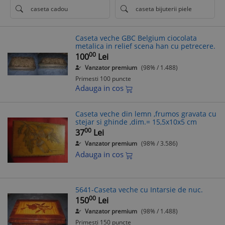
caseta cadou
caseta bijuterii piele
Caseta veche GBC Belgium ciocolata
metalica in relief scena han cu petrecere.
00
100
Lei
Vanzator premium
(98% / 1.488)
Primesti 100 puncte
Adauga in cos
Caseta veche din lemn ,frumos gravata cu
stejar si ghinde ,dim.= 15,5x10x5 cm
00
37
Lei
Vanzator premium
(98% / 3.586)
Adauga in cos
5641-Caseta veche cu Intarsie de nuc.
00
150
Lei
Vanzator premium
(98% / 1.488)
Primesti 150 puncte