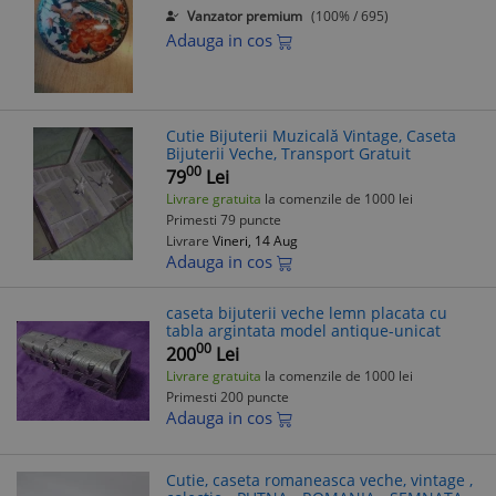
Vanzator premium
(100% / 695)
Adauga in cos
Cutie Bijuterii Muzicală Vintage, Caseta
Bijuterii Veche, Transport Gratuit
00
79
Lei
Livrare gratuita
la comenzile de 1000 lei
Primesti 79 puncte
Livrare
Vineri, 14 Aug
Adauga in cos
caseta bijuterii veche lemn placata cu
tabla argintata model antique-unicat
00
200
Lei
Livrare gratuita
la comenzile de 1000 lei
Primesti 200 puncte
Adauga in cos
Cutie, caseta romaneasca veche, vintage ,