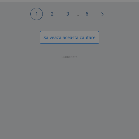
1
2
3
...
6
Salveaza aceasta cautare
Publicitate