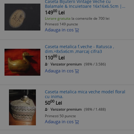
Caseta Bijuterii Vintage Veche cu
Balamale & Incuietoare 16x16x6.5cm |
Cutie Gablonturi Antica
00
149
Lei
Livrare gratuita
la comenzile de 700 lei
Primesti 149 puncte
Adauga in cos
Caseta metalica f.veche - Ratusca ,
dim.=8x5x6cm ,marcaj cifra3
00
110
Lei
Vanzator premium
(98% / 3.586)
Adauga in cos
Caseta metalica mica veche model floral
cu inima.
00
50
Lei
Vanzator premium
(98% / 1.488)
Primesti 50 puncte
Adauga in cos