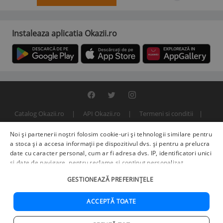
Instaleaza aplicatia Okazii.ro
Catalog Okazii.ro
API Okazii.ro
Termeni si conditii
Contact
Politica de confidentialitate
ANPC
SOL
Noi și partenerii noștri folosim cookie-uri și tehnologii similare pentru
© 2000 - 2026 S.C. BITFACTOR S.R.L.
a stoca și a accesa informații pe dispozitivul dvs. și pentru a prelucra
date cu caracter personal, cum ar fi adresa dvs. IP, identificatori unici
și date de navigare, pentru reclame și conținut personalizat,
măsurarea reclamelor și a conținutului, informații despre audiență și
GESTIONEAZĂ PREFERINȚELE
îmbunătățirea serviciilor.
Furnizori terți (225)
pot, de asemenea,
prelucra datele dvs. în aceste și alte scopuri, inclusiv folosind date
precise de geolocalizare și caracteristici ale dispozitivului. Opțiunile
ACCEPTĂ TOATE
dvs. se aplică doar acestui site web. Unii furnizori se pot baza pe
interes legitim în loc de consimțământ; aveți dreptul să vă opuneți în