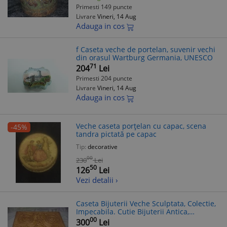
Primesti 149 puncte
Livrare
Vineri, 14 Aug
Adauga in cos
f Caseta veche de portelan, suvenir vechi
din orasul Wartburg Germania, UNESCO
71
204
Lei
Primesti 204 puncte
Livrare
Vineri, 14 Aug
Adauga in cos
Veche caseta porțelan cu capac, scena
-45%
tandra pictată pe capac
Tip:
decorative
00
230
Lei
50
126
Lei
Vezi detalii ›
Caseta Bijuterii Veche Sculptata, Colectie,
Impecabila. Cutie Bijuterii Antica,
Transport Gratuit
00
300
Lei