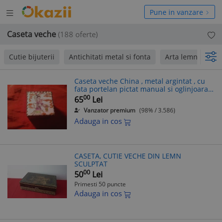
Deschide
hide
Pune in vanzare
meniul
niul
Caseta veche
(188 oferte)
Cutie bijuterii
Antichitati metal si fonta
Arta lemn
pa
Caseta veche China , metal argintat , cu
fata portelan pictat manual si oglinjoara
in capac , dim. =4,5x3,4cm
00
65
Lei
Vanzator premium
(98% / 3.586)
Adauga in cos
CASETA, CUTIE VECHE DIN LEMN
SCULPTAT
00
50
Lei
Primesti 50 puncte
Adauga in cos