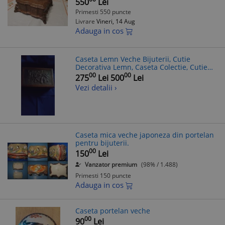
550
Lei
Primesti 550 puncte
Livrare
Vineri, 14 Aug
Adauga in cos
Caseta Lemn Veche Bijuterii, Cutie
Decorativa Lemn, Caseta Colectie, Cutie
Bijuterii Lemn
00
00
275
Lei
500
Lei
Vezi detalii ›
Caseta mica veche japoneza din portelan
pentru bijuterii.
00
150
Lei
Vanzator premium
(98% / 1.488)
Primesti 150 puncte
Adauga in cos
Caseta portelan veche
00
90
Lei