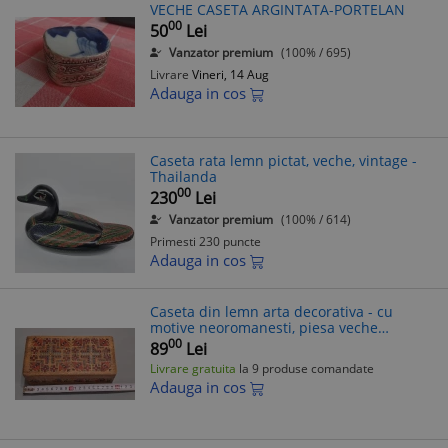
VECHE CASETA ARGINTATA-PORTELAN
00
50
Lei
Vanzator premium
(100% / 695)
Livrare
Vineri, 14 Aug
Adauga in cos
Caseta rata lemn pictat, veche, vintage -
Thailanda
00
230
Lei
Vanzator premium
(100% / 614)
Primesti 230 puncte
Adauga in cos
Caseta din lemn arta decorativa - cu
motive neoromanesti, piesa veche
probabil din anii 1930
00
89
Lei
Livrare gratuita
la 9 produse comandate
Adauga in cos