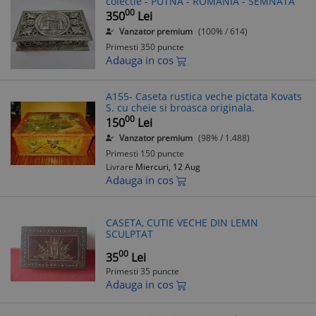
colectie - PUTNA - ROMANIA - SEMNATA
00
350
Lei
Vanzator premium
(100% / 614)
Primesti 350 puncte
Adauga in cos
A155- Caseta rustica veche pictata Kovats
S. cu cheie si broasca originala.
00
150
Lei
Vanzator premium
(98% / 1.488)
Primesti 150 puncte
Livrare
Miercuri, 12 Aug
Adauga in cos
CASETA, CUTIE VECHE DIN LEMN
SCULPTAT
00
35
Lei
Primesti 35 puncte
Adauga in cos