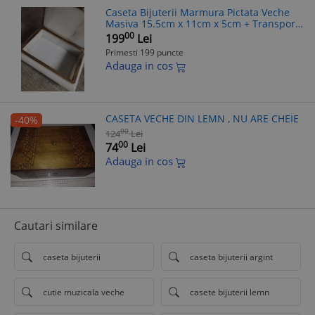
Caseta Bijuterii Marmura Pictata Veche
Masiva 15.5cm x 11cm x 5cm + Transport
Gratuit
00
199
Lei
Primesti 199 puncte
Adauga in cos
CASETA VECHE DIN LEMN , NU ARE CHEIE
-40%
00
124
Lei
00
74
Lei
Adauga in cos
Cautari similare
caseta bijuterii
caseta bijuterii argint
cutie muzicala veche
casete bijuterii lemn