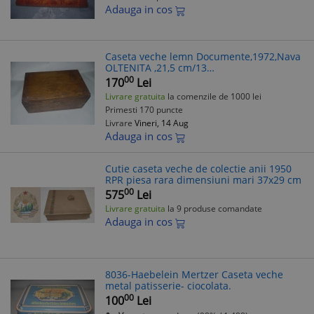
Adauga in cos
Caseta veche lemn Documente,1972,Nava
OLTENITA ,21,5 cm/13
cm/9,5cm,T.GRATUIT
00
170
Lei
Livrare gratuita
la comenzile de 1000 lei
Primesti 170 puncte
Livrare
Vineri, 14 Aug
Adauga in cos
Cutie caseta veche de colectie anii 1950
RPR piesa rara dimensiuni mari 37x29 cm
00
575
Lei
Livrare gratuita
la 9 produse comandate
Adauga in cos
8036-Haebelein Mertzer Caseta veche
metal patisserie- ciocolata.
00
100
Lei