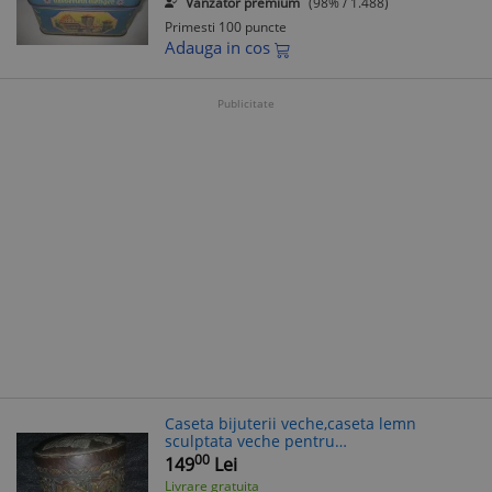
Vanzator premium
(98% / 1.488)
Primesti 100 puncte
Adauga in cos
Publicitate
Caseta bijuterii veche,caseta lemn
sculptata veche pentru
bijuterii,colectie,T.G
00
149
Lei
Livrare gratuita