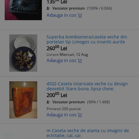
135
Lei
Vanzator premium
(100% / 6.066)
Adauga in cos
Superba bomboniera/caseta veche din
portelan tip Limoges cu insertii aurite
00
260
Lei
Livrare
Miercuri, 12 Aug
Adauga in cos
4502-Caseta intarsiata veche cu design
deosebit Stare buna, lipsa cheie.
00
200
Lei
Vanzator premium
(98% / 1.488)
Primesti 200 puncte
Adauga in cos
m Caseta veche de alama cu imagini de
echitatie, cal, cai