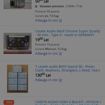
50
Lei
Vanzator premium
(100% / 716)
Primesti 50 puncte
Livrare
Joi, 13 Aug
Adauga in cos
Casete Audio BASF Chrome Super Quality
- 90 min - Type II - made in GERMANY
00
19
Lei
Primesti 19 puncte
Livrare
Miercuri, 12 Aug
Adauga in cos
7 casete audio BASF Sound 90 - Pixies,
Clash, Madness, Stranglers, L Reed, Tears
00
130
Lei
Adauga in cos
CASETA AUDIO SONY 6 BUCATI , HITACHI 1
-38%