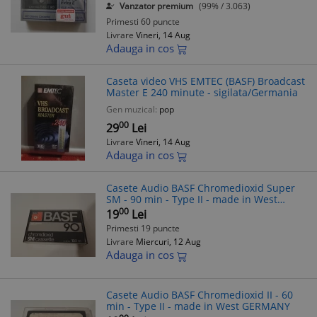
Vanzator premium
(99% / 3.063)
Primesti 60 puncte
Livrare
Vineri, 14 Aug
Adauga in cos
Caseta video VHS EMTEC (BASF) Broadcast
Master E 240 minute - sigilata/Germania
Gen muzical:
pop
00
29
Lei
Livrare
Vineri, 14 Aug
Adauga in cos
Casete Audio BASF Chromedioxid Super
SM - 90 min - Type II - made in West
GERMANY
00
19
Lei
Primesti 19 puncte
Livrare
Miercuri, 12 Aug
Adauga in cos
Casete Audio BASF Chromedioxid II - 60
min - Type II - made in West GERMANY