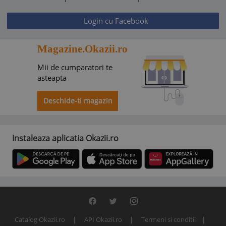
Login cu Facebook
Magazine.Okazii.ro
Mii de cumparatori te
asteapta
Deschide-ti magazin
Instaleaza aplicatia Okazii.ro
Catalog Okazii.ro
API Okazii.ro
Termeni si conditii