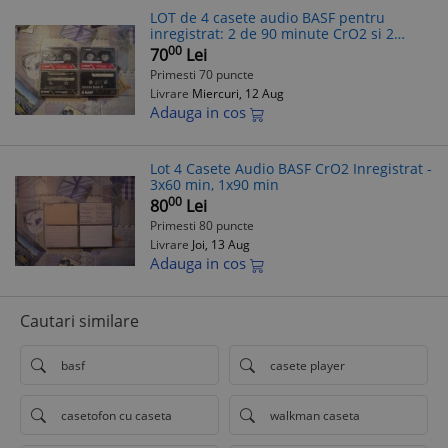
LOT de 4 casete audio BASF pentru
inregistrat: 2 de 90 minute CrO2 si 2
normale de 90 minute (2)
00
70
Lei
Primesti 70 puncte
Livrare
Miercuri, 12 Aug
Adauga in cos
Lot 4 Casete Audio BASF CrO2 Inregistrat -
3x60 min, 1x90 min
00
80
Lei
Primesti 80 puncte
Livrare
Joi, 13 Aug
Adauga in cos
Cautari similare
basf
casete player
casetofon cu caseta
walkman caseta