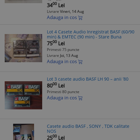
00
34
Lei
Livrare
Vineri, 14 Aug
Adauga in cos
Lot 4 Casete Audio Inregistrat BASF (60/90
min) & EMTEC (90 min) - Stare Buna
00
75
Lei
Primesti 75 puncte
Livrare
Joi, 13 Aug
Adauga in cos
Lot 3 casete audio BASF LH 90 – anii ’80
00
80
Lei
Primesti 80 puncte
Adauga in cos
Casete audio BASF , SONY , TDK calitate
NOS
00
25
Lei