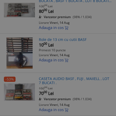
BUCATA , BASF 1 BUCATA , LOT 8 BUCATI
TOATE .
00
130
Lei
00
80
Lei
Vanzator premium
(98% / 1.034)
Livrare
Vineri, 14 Aug
Adauga in cos
Role de 13 cm cu cutii BASF
00
10
Lei
Primesti 10 puncte
Livrare
Vineri, 14 Aug
Adauga in cos
CASETA AUDIO BASF , FUJI , MAXELL , LOT
-53%
7 BUCATI .
00
150
Lei
00
70
Lei
Vanzator premium
(98% / 1.034)
Livrare
Vineri, 14 Aug
Adauga in cos