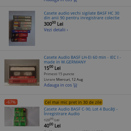
Casete audio vechi sigilate BASF HC 30
din anii 90 pentru inregistrare colectie
00
300
Lei
Vezi detalii ›
Casete Audio BASF LH-EI 60 min - IEC I -
made in W.GERMANY
00
15
Lei
Primesti 15 puncte
Livrare
Miercuri, 12 Aug
Adauga in cos
-67%
Cel mai mic pret in 30 de zile
Casete Audio BASF C-90, Lot 4 Bucăți -
Înregistrare Audio
00
120
Lei
00
40
Lei