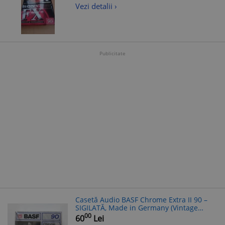
Vezi detalii ›
Publicitate
Casetă Audio BASF Chrome Extra II 90 –
SIGILATĂ, Made in Germany (Vintage
Edition)
00
60
Lei