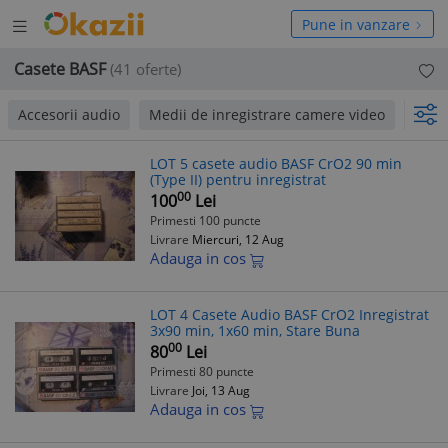
Deschide
hide
Pune in vanzare
meniul
niul
Casete BASF
(41 oferte)
Accesorii audio
Medii de inregistrare camere video
Case
LOT 5 casete audio BASF CrO2 90 min
(Type II) pentru inregistrat
00
100
Lei
Primesti 100 puncte
Livrare
Miercuri, 12 Aug
Adauga in cos
LOT 4 Casete Audio BASF CrO2 Inregistrat
3x90 min, 1x60 min, Stare Buna
00
80
Lei
Primesti 80 puncte
Livrare
Joi, 13 Aug
Adauga in cos