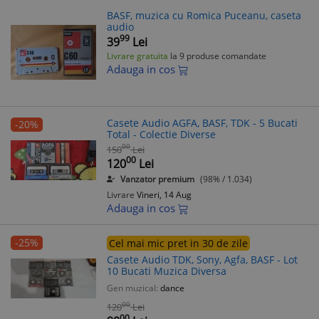
BASF, muzica cu Romica Puceanu, caseta
audio
99
39
Lei
Livrare gratuita
la 9 produse comandate
Adauga in cos
Casete Audio AGFA, BASF, TDK - 5 Bucati
-20%
Total - Colectie Diverse
00
150
Lei
00
120
Lei
Vanzator premium
(98% / 1.034)
Livrare
Vineri, 14 Aug
Adauga in cos
-25%
Cel mai mic pret in 30 de zile
Casete Audio TDK, Sony, Agfa, BASF - Lot
10 Bucati Muzica Diversa
Gen muzical:
dance
00
120
Lei
00