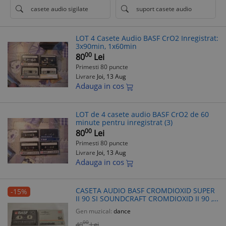
casete audio sigilate
suport casete audio
LOT 4 Casete Audio BASF CrO2 Inregistrat:
3x90min, 1x60min
00
80
Lei
Primesti 80 puncte
Livrare
Joi, 13 Aug
Adauga in cos
LOT de 4 casete audio BASF CrO2 de 60
minute pentru inregistrat (3)
00
80
Lei
Primesti 80 puncte
Livrare
Joi, 13 Aug
Adauga in cos
CASETA AUDIO BASF CROMDIOXID SUPER
-15%
II 90 SI SOUNDCRAFT CROMDIOXID II 90 ,
TOTAL 2 CASETE .
Gen muzical:
dance
00
40
Lei