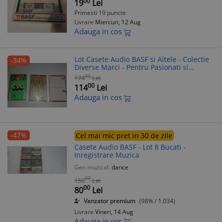
00
19
Lei
Primesti 19 puncte
Livrare
Miercuri, 12 Aug
Adauga in cos
Lot Casete Audio BASF si Altele - Colectie
-34%
Diverse Marci - Pentru Pasionati si
Colectie
00
174
Lei
00
114
Lei
Adauga in cos
-47%
Cel mai mic pret in 30 de zile
Casete Audio BASF - Lot 8 Bucati -
Inregistrare Muzica
Gen muzical:
dance
00
150
Lei
00
80
Lei
Vanzator premium
(98% / 1.034)
Livrare
Vineri, 14 Aug
Adauga in cos