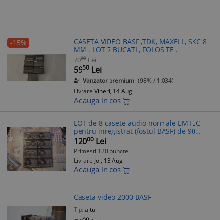
CASETA VIDEO BASF ,TDK, MAXELL, SKC 8
-15%
MM . LOT 7 BUCATI , FOLOSITE .
00
70
Lei
50
59
Lei
Vanzator premium
(98% / 1.034)
Livrare
Vineri, 14 Aug
Adauga in cos
LOT de 8 casete audio normale EMTEC
pentru inregistrat (fostul BASF) de 90
minute
00
120
Lei
Primesti 120 puncte
Livrare
Joi, 13 Aug
Adauga in cos
Caseta video 2000 BASF
Tip:
altul
00