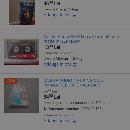
00
45
Lei
Livrare
Vineri, 14 Aug
Adauga in cos
Casete Audio BASF Ferro Extra - 60 min -
made in GERMANY
00
13
Lei
Primesti 13 puncte
Livrare
Miercuri, 12 Aug
Adauga in cos
CASETA AUDIO NAT KING COLE
-50%
ROMANTICE ORIGINALA BASF
00
69
Lei
50
34
Lei
Livrare gratuita
la comenzile de 300 lei
Vanzator premium
(99% / 2.133)
Primesti 35 puncte
Adauga in cos