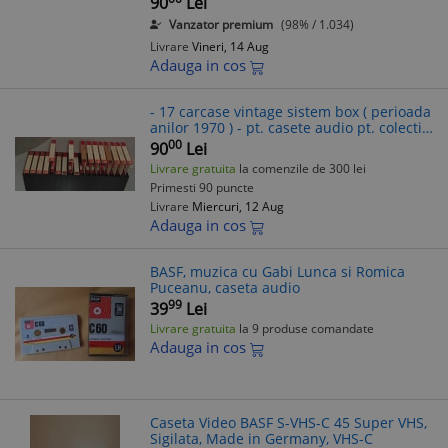
90
Lei
Vanzator premium
(98% / 1.034)
Livrare
Vineri, 14 Aug
Adauga in cos
- 17 carcase vintage sistem box ( perioada
anilor 1970 ) - pt. casete audio pt. colectie
- décor - etc BASF
00
90
Lei
Livrare gratuita
la comenzile de 300 lei
Primesti 90 puncte
Livrare
Miercuri, 12 Aug
Adauga in cos
BASF, muzica cu Gabi Lunca si Romica
Puceanu, caseta audio
99
39
Lei
Livrare gratuita
la 9 produse comandate
Adauga in cos
Caseta Video BASF S-VHS-C 45 Super VHS,
Sigilata, Made in Germany, VHS-C