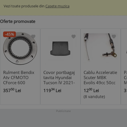
Vezi toate produsele din
Casete muzica
Oferte promovate
-45%
Rulment Bendix
Covor portbagaj
Cablu Acceleratie
P
Atv CFMOTO
tavita Hyundai
Scuter MBK
C
CForce 600
Tucson IV 2021-
Evolis 49cc 50cc
M
CF600AU-3S(CA)
2024
80cc
C
50
34
00
357
Lei
119
Lei
12
Lei
3
2
(8 vandute)
F
Publicitate