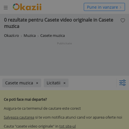
Deschide
hide
Pune in vanzare
meniul
niul
0 rezultate pentru Casete video originale in Casete
muzica
Okazii.ro
Muzica
Casete muzica
Publicitate
Casete muzica
Licitatii
Ce poti face mai departe?
Asigura-te ca termenul de cautare este corect
Salveaza cautarea
si te vom notifica atunci cand vor aparea oferte noi
Cauta "casete video originale" in
tot site-ul