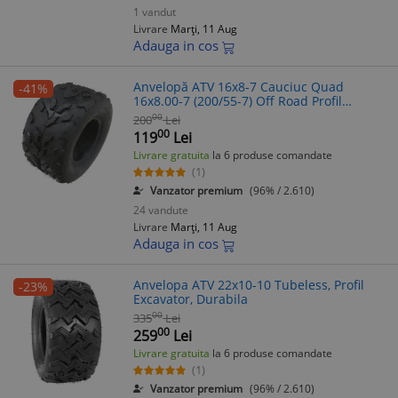
1 vandut
Livrare
Marți, 11 Aug
Adauga in cos
Anvelopă ATV 16x8-7 Cauciuc Quad
-41%
16x8.00-7 (200/55-7) Off Road Profil
Tractor
00
200
Lei
00
119
Lei
Livrare gratuita
la 6 produse comandate
(1)
Vanzator premium
(96% / 2.610)
24 vandute
Livrare
Marți, 11 Aug
Adauga in cos
Anvelopa ATV 22x10-10 Tubeless, Profil
-23%
Excavator, Durabila
00
335
Lei
00
259
Lei
Livrare gratuita
la 6 produse comandate
(1)
Vanzator premium
(96% / 2.610)