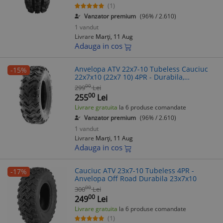
(1)
Vanzator premium
(96% / 2.610)
1 vandut
Livrare
Marți, 11 Aug
Adauga in cos
Anvelopa ATV 22x7-10 Tubeless Cauciuc
-15%
22x7x10 (22x7 10) 4PR - Durabila,
Aderenta Excelenta
00
299
Lei
00
255
Lei
Livrare gratuita
la 6 produse comandate
Vanzator premium
(96% / 2.610)
1 vandut
Livrare
Marți, 11 Aug
Adauga in cos
Cauciuc ATV 23x7-10 Tubeless 4PR -
-17%
Anvelopa Off Road Durabila 23x7x10
00
300
Lei
00
249
Lei
Livrare gratuita
la 6 produse comandate
(1)