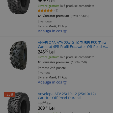
369
Lei
Livrare gratuita
la 6 produse comandate
(1)
Vanzator premium
(96% / 2.610)
3 vandute
Livrare
Marți, 11 Aug
Adauga in cos
ANVELOPA ATV 22x10-10 TUBELESS (Fara
Camera) 4PR Profil Excavator Off Road ATV
Quad CAUCIUC ATV
00
245
Lei
Livrare gratuita
la 6 produse comandate
Vanzator premium
(100% / 50)
Primesti 245 puncte
1 vandut
Livrare
Marți, 11 Aug
Adauga in cos
Anvelopa ATV 25x10-12 (25x10x12)
-23%
Cauciuc Off Road Durabil
00
480
Lei
00
369
Lei