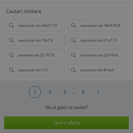
Cautari similare
cauciucuri atv 24x11 10
cauciucuri atv 18x9.50-8
cauciucuri atv 19x7 8
cauciucuri atv 21x7 10
anvelope atv 22 10 10
cauciucuri atv 22×10-8
cauciucuri atv r12
cauciucuri atv 8 inch
1
2
3
...
6
Nu ai gasit ce cautai?
Cere o oferta