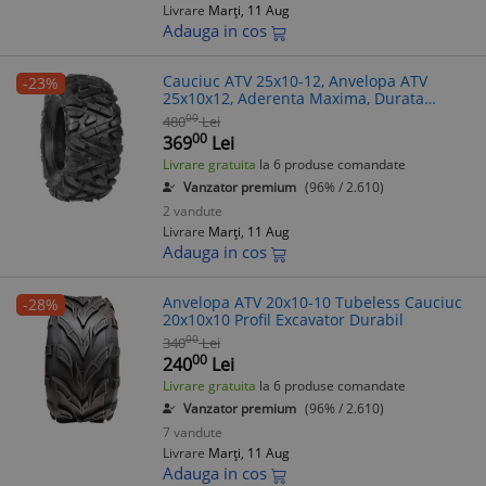
Livrare
Marți, 11 Aug
Adauga in cos
Cauciuc ATV 25x10-12, Anvelopa ATV
-23%
25x10x12, Aderenta Maxima, Durata
Lunga
00
480
Lei
00
369
Lei
Livrare gratuita
la 6 produse comandate
Vanzator premium
(96% / 2.610)
2 vandute
Livrare
Marți, 11 Aug
Adauga in cos
Anvelopa ATV 20x10-10 Tubeless Cauciuc
-28%
20x10x10 Profil Excavator Durabil
00
340
Lei
00
240
Lei
Livrare gratuita
la 6 produse comandate
Vanzator premium
(96% / 2.610)
7 vandute
Livrare
Marți, 11 Aug
Adauga in cos