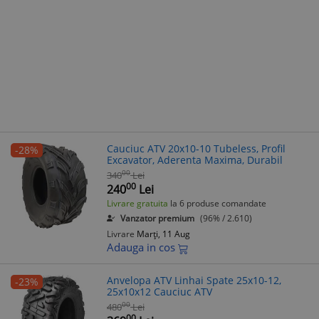
Cauciuc ATV 20x10-10 Tubeless, Profil
-28%
Excavator, Aderenta Maxima, Durabil
00
340
Lei
00
240
Lei
Livrare gratuita
la 6 produse comandate
Vanzator premium
(96% / 2.610)
Livrare
Marți, 11 Aug
Adauga in cos
Anvelopa ATV Linhai Spate 25x10-12,
-23%
25x10x12 Cauciuc ATV
00
480
Lei
00