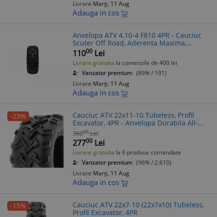
Livrare
Marți, 11 Aug
Adauga in cos
Anvelopa ATV 4.10-4 F810 4PR - Cauciuc
Scuter Off Road, Aderenta Maxima,
Durabila
00
110
Lei
Livrare gratuita
la comenzile de 400 lei
Vanzator premium
(89% / 191)
Livrare
Marți, 11 Aug
Adauga in cos
Cauciuc ATV 22x11-10 Tubeless, Profil
-23%
Excavator, 4PR - Anvelopa Durabila All-
Terrain
00
360
Lei
00
277
Lei
Livrare gratuita
la 6 produse comandate
Vanzator premium
(96% / 2.610)
Livrare
Marți, 11 Aug
Adauga in cos
Cauciuc ATV 22x7-10 (22x7x10) Tubeless,
-15%
Profil Excavator, 4PR