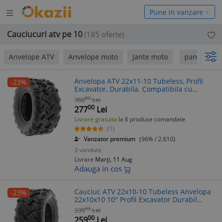
Deschide
hide
Pune in vanzare
meniul
niul
Cauciucuri atv pe 10
(185 oferte)
Anvelope ATV
Anvelope moto
Jante moto
pana la 240
Anvelopa ATV 22x11-10 Tubeless, Profil
-23%
Excavator, Durabila. Compatibila cu
diverse ATV-uri
00
360
Lei
00
277
Lei
Livrare gratuita
la 6 produse comandate
(1)
Vanzator premium
(96% / 2.610)
3 vandute
Livrare
Marți, 11 Aug
Adauga in cos
Cauciuc ATV 22x10-10 Tubeless Anvelopa
-23%
22x10x10 10" Profil Excavator Durabil
Aderenta Maxima
00
335
Lei
00
259
Lei