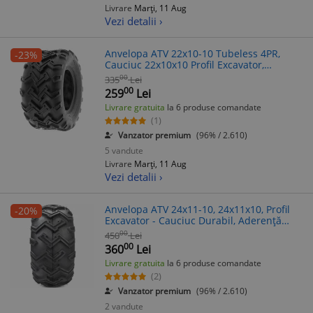
Livrare
Marți, 11 Aug
Vezi detalii ›
Anvelopa ATV 22x10-10 Tubeless 4PR,
-23%
Cauciuc 22x10x10 Profil Excavator,
Aderenta Maxima, Durabila
00
335
Lei
00
259
Lei
Livrare gratuita
la 6 produse comandate
(1)
Vanzator premium
(96% / 2.610)
5 vandute
Livrare
Marți, 11 Aug
Vezi detalii ›
Anvelopa ATV 24x11-10, 24x11x10, Profil
-20%
Excavator - Cauciuc Durabil, Aderență
Excelentă, Compatibilitate Largă
00
450
Lei
00
360
Lei
Livrare gratuita
la 6 produse comandate
(2)
Vanzator premium
(96% / 2.610)
2 vandute