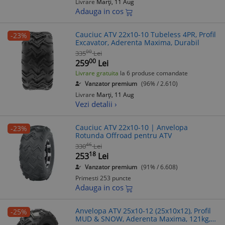
Livrare
Marți, 11 Aug
Adauga in cos
Cauciuc ATV 22x10-10 Tubeless 4PR, Profil
-23%
Excavator, Aderenta Maxima, Durabil
00
335
Lei
00
259
Lei
Livrare gratuita
la 6 produse comandate
Vanzator premium
(96% / 2.610)
Livrare
Marți, 11 Aug
Vezi detalii ›
Cauciuc ATV 22x10-10 | Anvelopa
-23%
Rotunda Offroad pentru ATV
46
330
Lei
18
253
Lei
Vanzator premium
(91% / 6.608)
Primesti 253 puncte
Adauga in cos
Anvelopa ATV 25x10-12 (25x10x12), Profil
-25%
MUD & SNOW, Aderenta Maxima, 121kg,