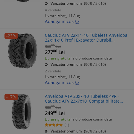
Vanzator premium
(96% / 2.610)
4 vandute
Livrare
Marți, 11 Aug
Adauga in cos
Cauciuc ATV 22x11-10 Tubeless Anvelopa
-23%
22x11x10 Profil Excavator Durabil
Aderenta Maxima Compatibil ATV
00
360
Lei
00
277
Lei
Livrare gratuita
la 6 produse comandate
Vanzator premium
(96% / 2.610)
2 vandute
Livrare
Marți, 11 Aug
Adauga in cos
Anvelopa ATV 23x7-10 Tubeless 4PR -
-17%
Cauciuc ATV 23x7x10, Compatibilitate
larga, Aderenta excelenta
00
300
Lei
00
249
Lei
Livrare gratuita
la 6 produse comandate
(1)
Vanzator premium
(96% / 2.610)