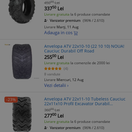
Profil 18mm
00
450
Lei
50
337
Lei
Livrare gratuita
la 6 produse comandate
Vanzator premium
(96% / 2.610)
Livrare
Marți, 11 Aug
Adauga in cos
Anvelopa ATV 22x10-10 (22 10 10) NOUA!
Cauciuc Durabil Off Road
00
255
Lei
Livrare gratuita
la comenzile de 2000 lei
(4)
8 vandute
Livrare
Miercuri, 12 Aug
Vezi detalii ›
Anvelopa ATV 22x11-10 Tubeless Cauciuc
-23%
22x11x10 Profil Excavator Durabil
Aderenta Maxima
00
360
Lei
00
277
Lei
Livrare gratuita
la 6 produse comandate
Vanzator premium
(96% / 2.610)