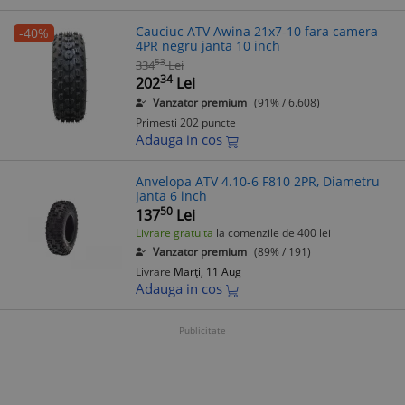
Cauciuc ATV Awina 21x7-10 fara camera
-40%
4PR negru janta 10 inch
53
334
Lei
34
202
Lei
Vanzator premium
(91% / 6.608)
Primesti 202 puncte
Adauga in cos
Anvelopa ATV 4.10-6 F810 2PR, Diametru
Janta 6 inch
50
137
Lei
Livrare gratuita
la comenzile de 400 lei
Vanzator premium
(89% / 191)
Livrare
Marți, 11 Aug
Adauga in cos
Publicitate