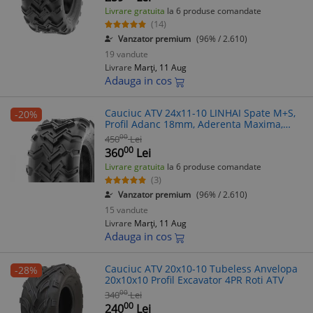
Livrare gratuita
la 6 produse comandate
(14)
Vanzator premium
(96% / 2.610)
19 vandute
Livrare
Marți, 11 Aug
Adauga in cos
Cauciuc ATV 24x11-10 LINHAI Spate M+S,
-20%
Profil Adanc 18mm, Aderenta Maxima,
Durabil
00
450
Lei
00
360
Lei
Livrare gratuita
la 6 produse comandate
(3)
Vanzator premium
(96% / 2.610)
15 vandute
Livrare
Marți, 11 Aug
Adauga in cos
Cauciuc ATV 20x10-10 Tubeless Anvelopa
-28%
20x10x10 Profil Excavator 4PR Roti ATV
00
340
Lei
00
240
Lei