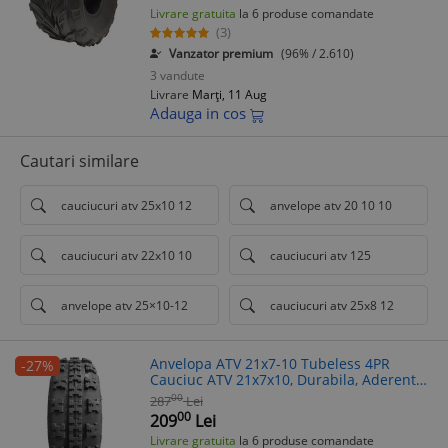
Livrare gratuita
la 6 produse comandate
(3)
Vanzator premium
(96% / 2.610)
3 vandute
Livrare
Marți, 11 Aug
Adauga in cos
Cautari similare
cauciucuri atv 25x10 12
anvelope atv 20 10 10
cauciucuri atv 22x10 10
cauciucuri atv 125
anvelope atv 25×10-12
cauciucuri atv 25x8 12
Anvelopa ATV 21x7-10 Tubeless 4PR
-27%
Cauciuc ATV 21x7x10, Durabila, Aderenta
Maxima
00
287
Lei
00
209
Lei
Livrare gratuita
la 6 produse comandate