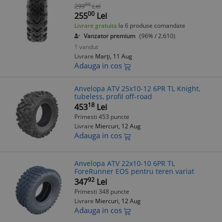
00
299
Lei
00
255
Lei
Livrare gratuita
la 6 produse comandate
Vanzator premium
(96% / 2.610)
1 vandut
Livrare
Marți, 11 Aug
Adauga in cos
Anvelopa ATV 25x10-12 6PR TL Knight,
tubeless, profil off-road
18
453
Lei
Primesti 453 puncte
Livrare
Miercuri, 12 Aug
Adauga in cos
Anvelopa ATV 22x10-10 6PR TL
ForeRunner EOS pentru teren variat
92
347
Lei
Primesti 348 puncte
Livrare
Miercuri, 12 Aug
Adauga in cos