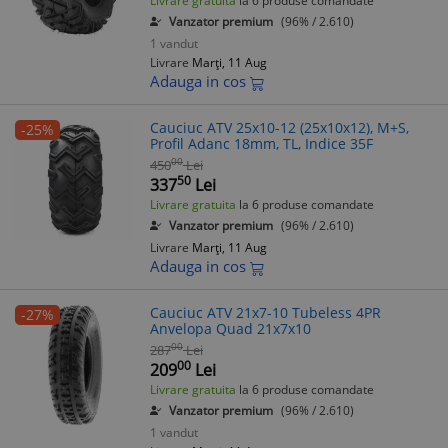
Livrare gratuita
la 6 produse comandate
Vanzator premium
(96% / 2.610)
1 vandut
Livrare
Marți, 11 Aug
Adauga in cos
Cauciuc ATV 25x10-12 (25x10x12), M+S,
-25%
Profil Adanc 18mm, TL, Indice 35F
00
450
Lei
50
337
Lei
Livrare gratuita
la 6 produse comandate
Vanzator premium
(96% / 2.610)
Livrare
Marți, 11 Aug
Adauga in cos
Cauciuc ATV 21x7-10 Tubeless 4PR
-27%
Anvelopa Quad 21x7x10
00
287
Lei
00
209
Lei
Livrare gratuita
la 6 produse comandate
Vanzator premium
(96% / 2.610)
1 vandut