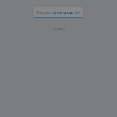
Salveaza aceasta cautare
Publicitate