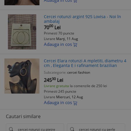
Cercei rotunzi argint 925 Lovisa - Noi în
ambalaj
00
70
Lei
Primesti 70 puncte
Livrare
Marți, 11 Aug
Adauga in cos
Cercei Elara rotunzi A mpletiti, diametru 4
cm , Eleganta E i rafinament brazilian
Subcategorie:
cercei fashion
30
245
Lei
Livrare gratuita
la comenzile de 250 lei
Primesti 245 puncte
Livrare
Miercuri, 12 Aug
Adauga in cos
Cautari similare
cercei rotunzi cu pietre
cercei rotunzi cu perle