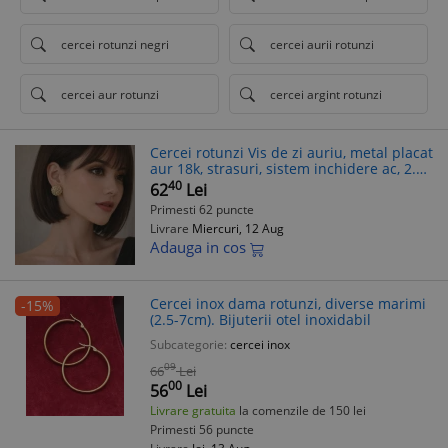
cercei rotunzi negri
cercei aurii rotunzi
cercei aur rotunzi
cercei argint rotunzi
Cercei rotunzi Vis de zi auriu, metal placat
aur 18k, strasuri, sistem inchidere ac, 2.5
cm
40
62
Lei
Primesti 62 puncte
Livrare
Miercuri, 12 Aug
Adauga in cos
Cercei inox dama rotunzi, diverse marimi
-15%
(2.5-7cm). Bijuterii otel inoxidabil
Subcategorie:
cercei inox
09
66
Lei
00
56
Lei
Livrare gratuita
la comenzile de 150 lei
Primesti 56 puncte