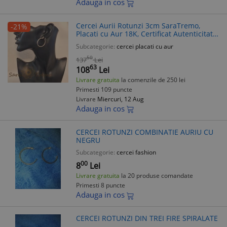
Adauga in cos
Cercei Aurii Rotunzi 3cm SaraTremo,
-21%
Placati cu Aur 18K, Certificat Autenticitate,
Bijuterii Elegante Dama
Subcategorie:
cercei placati cu aur
50
137
Lei
63
108
Lei
Livrare gratuita
la comenzile de 250 lei
Primesti 109 puncte
Livrare
Miercuri, 12 Aug
Adauga in cos
CERCEI ROTUNZI COMBINATIE AURIU CU
NEGRU
Subcategorie:
cercei fashion
00
8
Lei
Livrare gratuita
la 20 produse comandate
Primesti 8 puncte
Adauga in cos
CERCEI ROTUNZI DIN TREI FIRE SPIRALATE