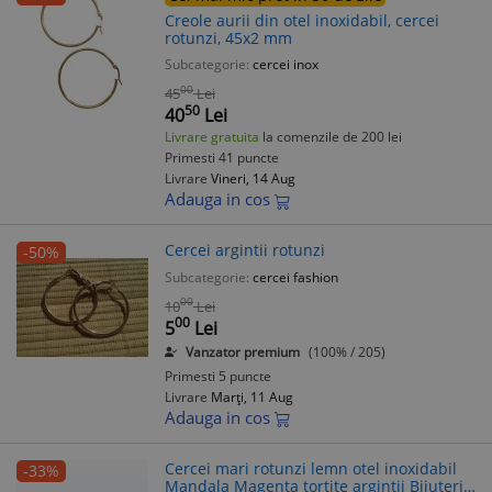
Creole aurii din otel inoxidabil, cercei
rotunzi, 45x2 mm
Subcategorie:
cercei inox
00
45
Lei
50
40
Lei
Livrare gratuita
la comenzile de 200 lei
Primesti 41 puncte
Livrare
Vineri, 14 Aug
Adauga in cos
Cercei argintii rotunzi
-50%
Subcategorie:
cercei fashion
00
10
Lei
00
5
Lei
Vanzator premium
(100% / 205)
Primesti 5 puncte
Livrare
Marți, 11 Aug
Adauga in cos
Cercei mari rotunzi lemn otel inoxidabil
-33%
Mandala Magenta tortite argintii Bijuterii