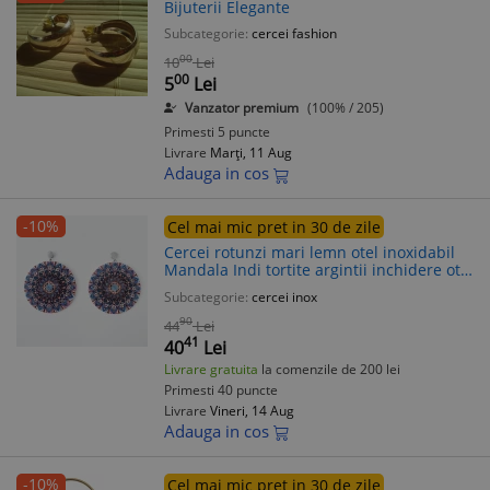
Bijuterii Elegante
Subcategorie:
cercei fashion
00
10
Lei
00
5
Lei
Vanzator premium
(100% / 205)
Primesti 5 puncte
Livrare
Marți, 11 Aug
Adauga in cos
-10%
Cel mai mic pret in 30 de zile
Cercei rotunzi mari lemn otel inoxidabil
Mandala Indi tortite argintii inchidere otel
inoxidabil
Subcategorie:
cercei inox
90
44
Lei
41
40
Lei
Livrare gratuita
la comenzile de 200 lei
Primesti 40 puncte
Livrare
Vineri, 14 Aug
Adauga in cos
-10%
Cel mai mic pret in 30 de zile