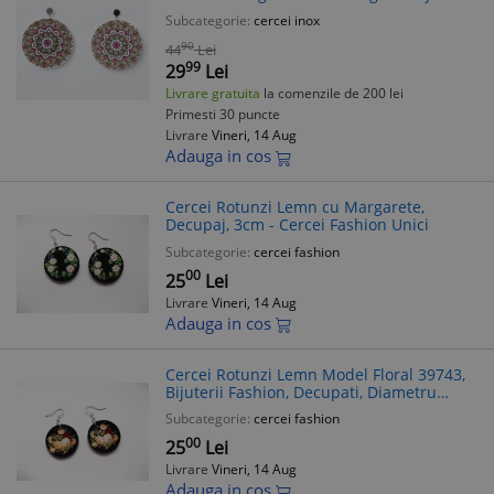
Femei
Subcategorie:
cercei inox
90
44
Lei
99
29
Lei
Livrare gratuita
la comenzile de 200 lei
Primesti 30 puncte
Livrare
Vineri, 14 Aug
Adauga in cos
Cercei Rotunzi Lemn cu Margarete,
Decupaj, 3cm - Cercei Fashion Unici
Subcategorie:
cercei fashion
00
25
Lei
Livrare
Vineri, 14 Aug
Adauga in cos
Cercei Rotunzi Lemn Model Floral 39743,
Bijuterii Fashion, Decupati, Diametru
30cm
Subcategorie:
cercei fashion
00
25
Lei
Livrare
Vineri, 14 Aug
Adauga in cos