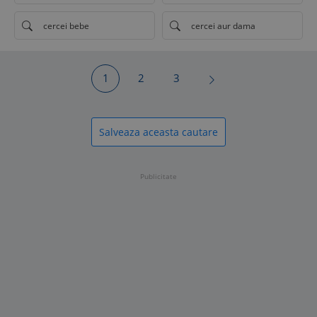
cercei bebe
cercei aur dama
1
2
3
Salveaza aceasta cautare
Publicitate