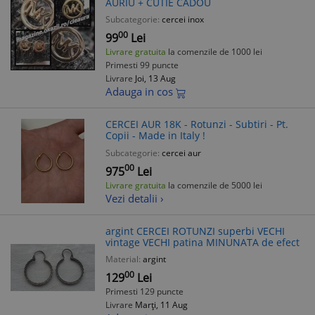
AURIU + CUTIE CADOU
Subcategorie:
cercei inox
00
99
Lei
Livrare gratuita
la comenzile de 1000 lei
Primesti 99 puncte
Livrare
Joi, 13 Aug
Adauga in cos
CERCEI AUR 18K - Rotunzi - Subtiri - Pt.
Copii - Made in Italy !
Subcategorie:
cercei aur
00
975
Lei
Livrare gratuita
la comenzile de 5000 lei
Vezi detalii ›
argint CERCEI ROTUNZI superbi VECHI
vintage VECHI patina MINUNATA de efect
Material:
argint
00
129
Lei
Primesti 129 puncte
Livrare
Marți, 11 Aug