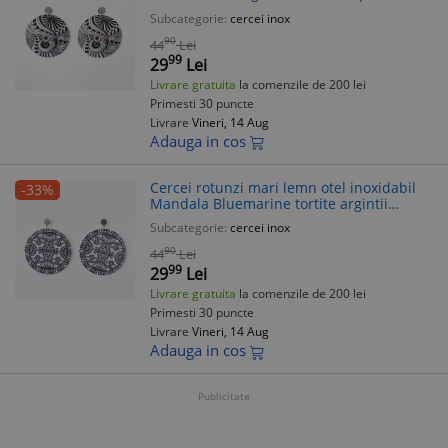
tortite argintii
Subcategorie:
cercei inox
90
44
Lei
99
29
Lei
Livrare gratuita
la comenzile de 200 lei
Primesti 30 puncte
Livrare
Vineri, 14 Aug
Adauga in cos
Cercei rotunzi mari lemn otel inoxidabil
-33%
Mandala Bluemarine tortite argintii
sistem inchidere tortita
Subcategorie:
cercei inox
90
44
Lei
99
29
Lei
Livrare gratuita
la comenzile de 200 lei
Primesti 30 puncte
Livrare
Vineri, 14 Aug
Adauga in cos
Publicitate