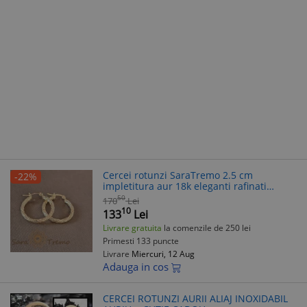
Cercei rotunzi SaraTremo 2.5 cm
-22%
impletitura aur 18k eleganti rafinati
bijuterii femei
50
170
Lei
10
133
Lei
Livrare gratuita
la comenzile de 250 lei
Primesti 133 puncte
Livrare
Miercuri, 12 Aug
Adauga in cos
CERCEI ROTUNZI AURII ALIAJ INOXIDABIL