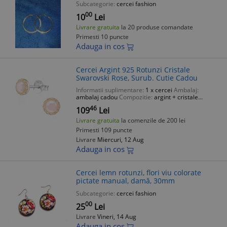
Subcategorie:
cercei fashion
00
10
Lei
Livrare gratuita
la 20 produse comandate
Primesti 10 puncte
Adauga in cos
Cercei Argint 925 Rotunzi Cristale
Swarovski Rose, Surub. Cutie Cadou
Informatii suplimentare:
1 x cercei
Ambalaj:
ambalaj cadou
Compozitie:
argint + cristale
Material:
argint 925
Pro:
bv
46
109
Lei
Livrare gratuita
la comenzile de 200 lei
Primesti 109 puncte
Livrare
Miercuri, 12 Aug
Adauga in cos
Cercei lemn rotunzi, flori viu colorate
pictate manual, damă, 30mm
Subcategorie:
cercei fashion
00
25
Lei
Livrare
Vineri, 14 Aug
Adauga in cos