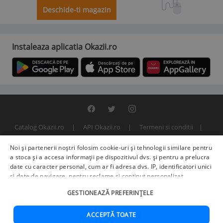
Deschide-ti magazin
Instaleaza aplicatia Okazii.ro
Catalog Okazii.ro
API Okazii.ro
Termeni si conditii
Contact
Politica de confidentialitate
ANPC
SOL
Noi și partenerii noștri folosim cookie-uri și tehnologii similare pentru
© 2000 - 2026 S.C. BITFACTOR S.R.L.
a stoca și a accesa informații pe dispozitivul dvs. și pentru a prelucra
date cu caracter personal, cum ar fi adresa dvs. IP, identificatori unici
și date de navigare, pentru reclame și conținut personalizat,
măsurarea reclamelor și a conținutului, informații despre audiență și
GESTIONEAZĂ PREFERINȚELE
îmbunătățirea serviciilor.
Furnizori terți (225)
pot, de asemenea,
prelucra datele dvs. în aceste și alte scopuri, inclusiv folosind date
precise de geolocalizare și caracteristici ale dispozitivului. Opțiunile
ACCEPTĂ TOATE