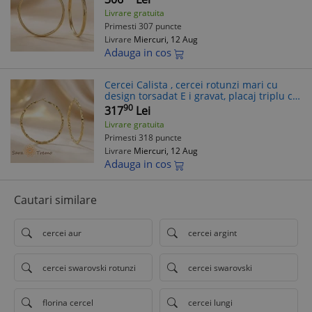
Livrare gratuita
Primesti 307 puncte
Livrare
Miercuri, 12 Aug
Adauga in cos
Cercei Calista , cercei rotunzi mari cu
design torsadat E i gravat, placaj triplu cu
aur 14K, 6 cm
90
317
Lei
Livrare gratuita
Primesti 318 puncte
Livrare
Miercuri, 12 Aug
Adauga in cos
Cautari similare
cercei aur
cercei argint
cercei swarovski rotunzi
cercei swarovski
florina cercel
cercei lungi