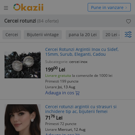
Deschide
hide
Pune in vanzare
meniul
niul
Cercei rotunzi
(84 oferte)
Cercei
Bijuterii vintage
pana la 20 Lei
20 Lei - 180 Le
Cercei Rotunzi Argintii Inox cu Sidef,
15mm, Surub, Eleganti, Cadou
Subcategorie:
cercei inox
00
199
Lei
Livrare gratuita
la comenzile de 1000 lei
Primesti 199 puncte
Livrare
Joi, 13 Aug
Adauga in cos
Cercei rotunzi argintii cu strasuri si
inchidere tip ac, bijuterii femei
76
71
Lei
Primesti 72 puncte
Livrare
Miercuri, 12 Aug
Adauga in cos