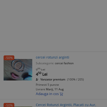
cercei rotunzi arginti
-50%
Subcategorie:
cercei fashion
00
9
Lei
50
4
Lei
Vanzator premium
(100% / 205)
Primesti 5 puncte
Livrare
Marți, 11 Aug
Adauga in cos
Cercei Rotunzi Argintii, Placati cu Aur,
-50%