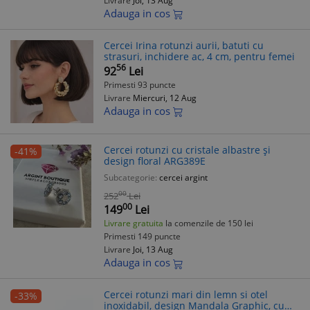
Livrare
Joi, 13 Aug
Adauga in cos
Cercei Irina rotunzi aurii, batuti cu
strasuri, inchidere ac, 4 cm, pentru femei
56
92
Lei
Primesti 93 puncte
Livrare
Miercuri, 12 Aug
Adauga in cos
Cercei rotunzi cu cristale albastre și
-41%
design floral ARG389E
Subcategorie:
cercei argint
00
252
Lei
00
149
Lei
Livrare gratuita
la comenzile de 150 lei
Primesti 149 puncte
Livrare
Joi, 13 Aug
Adauga in cos
Cercei rotunzi mari din lemn si otel
-33%
inoxidabil, design Mandala Graphic, cu