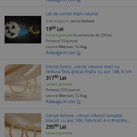
Lot de cercei mari rotunzi
Subcategorie:
cercei fashion
00
19
Lei
Livrare gratuita
la comenzile de 250 lei
Primesti 19 puncte
Livrare
Miercuri, 12 Aug
Adauga in cos
Cercei Evora , cercei rotunzi mari cu
textura fina, placaj triplu cu aur 14K, 6 cm
90
317
Lei
Livrare gratuita
Primesti 318 puncte
Livrare
Miercuri, 12 Aug
Adauga in cos
Cercei Selene , cercei rotunzi torsada
placati cu aur 18K, fabricati A n Brazilia,
3,5 cm
90
295
Lei
Livrare gratuita