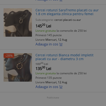
Cercei rotunzi SaraTremo placati cu aur
1.8 cm eleganta zilnica pentru femei
Subcategorie:
cercei placati cu aur
20
145
Lei
Livrare gratuita
la comenzile de 250 lei
Primesti 145 puncte
Livrare
Miercuri, 12 Aug
Adauga in cos
Cercei rotunzi Bianca model impletit
-28%
placati cu aur - diametru 3 cm
20
189
Lei
30
135
Lei
Livrare gratuita
la comenzile de 250 lei
Primesti 135 puncte
Livrare
Miercuri, 12 Aug
Adauga in cos
Publicitate