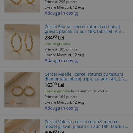
Primesti 296 puncte
Livrare
Miercuri, 12 Aug
Adauga in cos
Cercei Eliana , cercei rotunzi cu finisaj
gravat, placati cu aur 18K, fabricati A n
Brazilia, 3,7 cm
90
284
Lei
Livrare gratuita
Primesti 285 puncte
Livrare
Miercuri, 12 Aug
Adauga in cos
Cercei Maelle , cercei rotunzi cu textura
diamantata, placaj triplu cu aur 14K, 2,5
cm
90
163
Lei
Livrare gratuita
la comenzile de 250 lei
Primesti 164 puncte
Livrare
Miercuri, 12 Aug
Adauga in cos
Cercei Valeria , cercei rotunzi mari cu
model gravat, placati cu aur 18K, fabricati
A n Brazilia, 5,8 cm
90
306
Lei