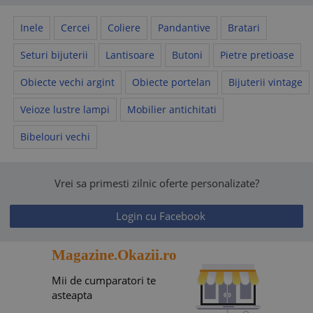
Inele
Cercei
Coliere
Pandantive
Bratari
Seturi bijuterii
Lantisoare
Butoni
Pietre pretioase
Obiecte vechi argint
Obiecte portelan
Bijuterii vintage
Veioze lustre lampi
Mobilier antichitati
Bibelouri vechi
Vrei sa primesti zilnic oferte personalizate?
Login cu Facebook
Magazine.Okazii.ro
Mii de cumparatori te
asteapta