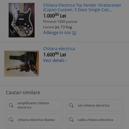
Chitara Electrica Tip Fender Stratocaster
(Copie) Custom, 3 Doze Single Coil,
Tremolo, Gat 42mm, Crem/Navy
00
1.000
Lei
Primesti 1000 puncte
Livrare
Joi, 13 Aug
Adauga in cos
Chitara electrica
00
1.600
Lei
Vezi detalii ›
Cautari similare
amplificator chitara
set chitara electrica
electrica
chitara electrica ibanez
cablu chitara electrica