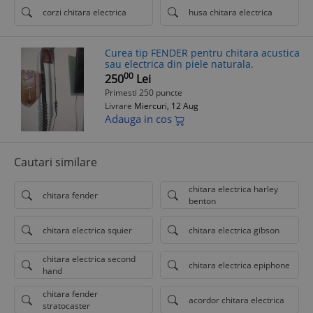
corzi chitara electrica
husa chitara electrica
Curea tip FENDER pentru chitara acustica
sau electrica din piele naturala.
00
250
Lei
Primesti 250 puncte
Livrare
Miercuri, 12 Aug
Adauga in cos
Cautari similare
chitara electrica harley
chitara fender
benton
chitara electrica squier
chitara electrica gibson
chitara electrica second
chitara electrica epiphone
hand
chitara fender
acordor chitara electrica
stratocaster