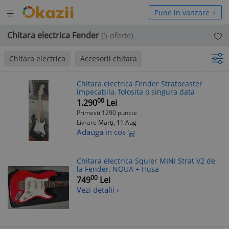
Deschide
hide
Pune in vanzare
meniul
niul
Chitara electrica Fender
(5 oferte)
Chitara electrica
Accesorii chitara
Chitara electrica Fender Stratocaster
impecabila, folosita o singura data
00
1.290
Lei
Primesti 1290 puncte
Livrare
Marți, 11 Aug
Adauga in cos
Chitara electrica Squier MINI Strat V2 de
la Fender, NOUA + Husa
00
749
Lei
Vezi detalii ›