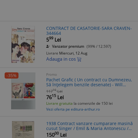
CONTRACT DE CASATORIE-SARA CRAVEN-
344664
99
5
Lei
Vanzator premium
(99% / 12.597)
Livrare
Miercuri, 12 Aug
Adauga in cos
Promo
-35%
Pachet Grafic ( Un contract cu Dumnezeu,
Să înțelegem benzile desenate) - Will
Eisner, Charles Schulz
16
117
Lei
15
76
Lei
Livrare gratuita
la comenzile de 150 lei
Vezi oferta pe editura-arthur.ro
1938 Contract vanzare cumparare masină
cusut Singer / Emil & Maria Antonescu /
Ploiești Prahova / Str Spital Mendel
00
150
Lei