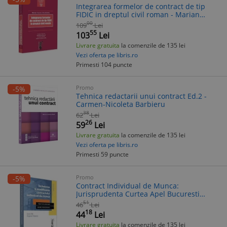
Integrarea formelor de contract de tip
FIDIC in dreptul civil roman - Marian
Cosmin Cojocaru
00
109
Lei
55
103
Lei
Livrare gratuita
la comenzile de 135 lei
Vezi oferta pe libris.ro
Primesti 104 puncte
Promo
-5%
Tehnica redactarii unui contract Ed.2 -
Carmen-Nicoleta Barbieru
38
62
Lei
26
59
Lei
Livrare gratuita
la comenzile de 135 lei
Vezi oferta pe libris.ro
Primesti 59 puncte
Promo
-5%
Contract Individual de Munca:
Jurisprudenta Curtea Apel Bucuresti
2014-2016, Lucia Uta, Virginia Filipescu,
51
46
Lei
Dreptul Muncii
18
44
Lei
Livrare gratuita
la comenzile de 135 lei