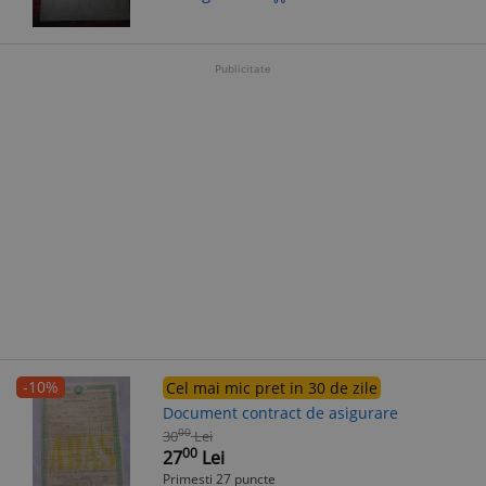
Publicitate
-10%
Cel mai mic pret in 30 de zile
Document contract de asigurare
00
30
Lei
00
27
Lei
Primesti 27 puncte