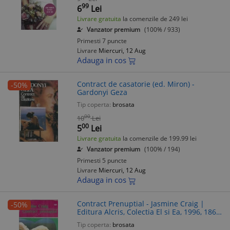
99
6
Lei
Livrare gratuita
la comenzile de 249 lei
Vanzator premium
(100% / 933)
Primesti 7 puncte
Livrare
Miercuri, 12 Aug
Adauga in cos
Contract de casatorie (ed. Miron) -
-50%
Gardonyi Geza
Tip coperta:
brosata
00
10
Lei
00
5
Lei
Livrare gratuita
la comenzile de 199.99 lei
Vanzator premium
(100% / 194)
Primesti 5 puncte
Livrare
Miercuri, 12 Aug
Adauga in cos
Contract Prenuptial - Jasmine Craig |
-50%
Editura Alcris, Colectia El si Ea, 1996, 186
Pagini, Carte Colectionata
Tip coperta:
brosata