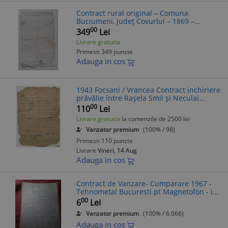
Contract rural original – Comuna
Buciumeni, județ Covurlui – 1869 –
ștampilă primărie
00
349
Lei
Livrare gratuita
Primesti 349 puncte
Adauga in cos
1943 Focsani / Vrancea Contract inchiriere
prăvălie între Rașela Smil și Neculai
Mercan, comercianti, Piata Independentei
00
110
Lei
Nr 48 / interbelic iudaica
Livrare gratuita
la comenzile de 2500 lei
Vanzator premium
(100% / 98)
Primesti 110 puncte
Livrare
Vineri, 14 Aug
Adauga in cos
Contract de Vanzare- Cumparare 1967 -
Tehnometal Bucuresti pt Magnetofon - in
rate
00
6
Lei
Vanzator premium
(100% / 6.066)
Adauga in cos