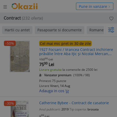
Deschide
hide
Pune in vanzare
meniul
niul
Contract
(232 oferte)
Hartii cu antet
Pasapoarte si documente
Romane dragos
-50%
Cel mai mic pret in 30 de zile
1927 Focsani / Vrancea Contract inchiriere
prăvălie între Aba Ițic și Nicolai Mercan,
comercianti, Str Mare a Unirii 219 / Str.
00
150
Lei
Călcâiu Nr 20 iudaica
00
75
Lei
Livrare gratuita
la comenzile de 2500 lei
Vanzator premium
(100% / 98)
Primesti 75 puncte
Livrare
Vineri, 14 Aug
Adauga in cos
Catherine Bybee - Contract de casatorie
-30%
Anul publicarii:
2019
Tip coperta:
brosata
99
9
Lei