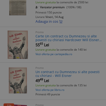
Predingher nr 14 croitorie istorie
Livrare gratuita
la comenzile de 2500 lei
Vanzator premium
(100% / 98)
Primesti 150 puncte
Livrare
Vineri, 14 Aug
Adauga in cos
Promo
Carte Un contract cu Dumnezeu si alte
povesti cu chiriasi Hardcover Will Eisner
Benzi Desenate
65
55
Lei
Livrare gratuita
la comenzile de 140 lei
Vezi oferta pe cartepedia.ro
Promo
Un contract cu Dumnezeu si alte povesti
cu chiriasi - Will Eisner
49
49
Lei
Livrare gratuita
la comenzile de 135 lei
Vezi oferta pe libris.ro
Primesti 49 puncte
Promo
-5%