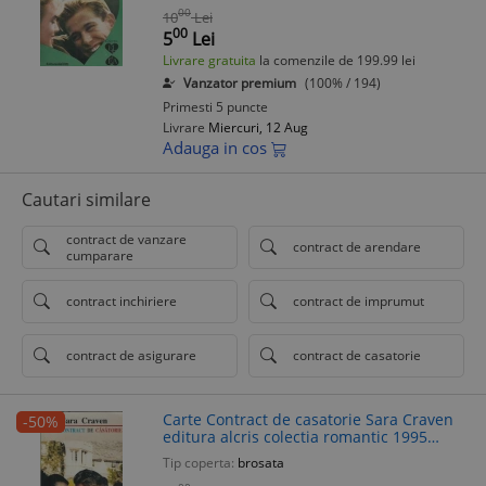
00
10
Lei
00
5
Lei
Livrare gratuita
la comenzile de 199.99 lei
Vanzator premium
(100% / 194)
Primesti 5 puncte
Livrare
Miercuri, 12 Aug
Adauga in cos
Cautari similare
contract de vanzare
contract de arendare
cumparare
contract inchiriere
contract de imprumut
contract de asigurare
contract de casatorie
Carte Contract de casatorie Sara Craven
-50%
editura alcris colectia romantic 1995
coperta cartonata editie veche
Tip coperta:
brosata