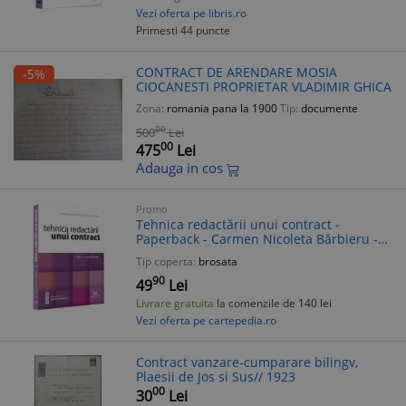
Vezi oferta pe libris.ro
Primesti 44 puncte
CONTRACT DE ARENDARE MOSIA
-5%
CIOCANESTI PROPRIETAR VLADIMIR GHICA
Zona:
romania pana la 1900
Tip:
documente
00
500
Lei
00
475
Lei
Adauga in cos
Promo
Tehnica redactării unui contract -
Paperback - Carmen Nicoleta Bărbieru -
Universul Juridic - A II-a Editie
Tip coperta:
brosata
90
49
Lei
Livrare gratuita
la comenzile de 140 lei
Vezi oferta pe cartepedia.ro
Contract vanzare-cumparare bilingv,
Plaesii de Jos si Sus// 1923
00
30
Lei