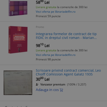
Nicoleta Barbieru
99
58
Lei
Livrare gratuita
la comenzile de 300 lei
Vezi oferta pe librariadelfin.ro
Primesti 59 puncte
Promo
Integrarea formelor de contract de tip
FIDIC in dreptul civil roman - Marian
Cosmin Cojocaru
10
98
Lei
Livrare gratuita
la comenzile de 300 lei
Vezi oferta pe librariadelfin.ro
Primesti 98 puncte
Scrisoare privind contract comercial, Leo
Choiff Comission Agent Galatz 1935
00
30
Lei
Vanzator premium
(100% / 3.207)
Adauga in cos