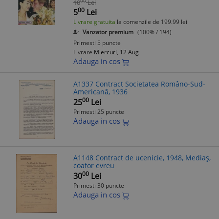
00
10
Lei
00
5
Lei
Livrare gratuita
la comenzile de 199.99 lei
Vanzator premium
(100% / 194)
Primesti 5 puncte
Livrare
Miercuri, 12 Aug
Adauga in cos
A1337 Contract Societatea Româno-Sud-
Americană, 1936
00
25
Lei
Primesti 25 puncte
Adauga in cos
A1148 Contract de ucenicie, 1948, Mediaș,
coafor evreu
00
30
Lei
Primesti 30 puncte
Adauga in cos