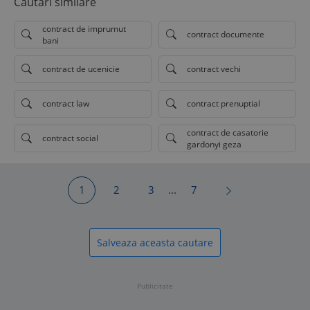
Cautari similare
contract de imprumut
contract documente
bani
contract de ucenicie
contract vechi
contract law
contract prenuptial
contract de casatorie
contract social
gardonyi geza
1
2
3
...
7
Salveaza aceasta cautare
Publicitate