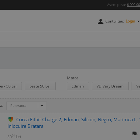
Avem peste
6.000.0
Contul tau:
Login
Marca
ei - 50 Lei
peste 50 Lei
Edman
VD Very Dream
V
a:
Relevanta
Curea Fitbit Charge 2, Edman, Silicon, Negru, Marimea L
Inlocuire Bratara
01
80
Lei