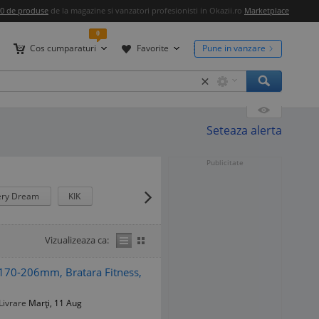
00 de produse
de la magazine si vanzatori profesionisti in Okazii.ro
Marketplace
0
Cos cumparaturi
Favorite
Pune in vanzare
×
Seteaza alerta
Publicitate
ery Dream
KIK
Vizualizeaza ca:
, 170-206mm, Bratara Fitness,
Livrare
Marți, 11 Aug