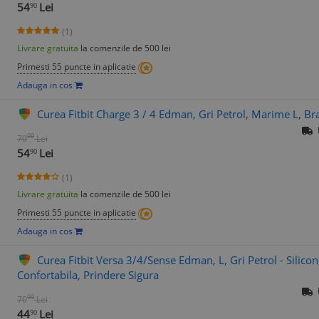
54
Lei
90
(1)
Livrare gratuita
la comenzile de 500 lei
Primesti 55 puncte in aplicatie
Adauga in cos
Curea Fitbit Charge 3 / 4 Edman, Gri Petrol, Marime L, Bra
00
70
Lei
54
Lei
90
(1)
Livrare gratuita
la comenzile de 500 lei
Primesti 55 puncte in aplicatie
Adauga in cos
Curea Fitbit Versa 3/4/Sense Edman, L, Gri Petrol - Silicon
Confortabila, Prindere Sigura
00
70
Lei
44
Lei
90