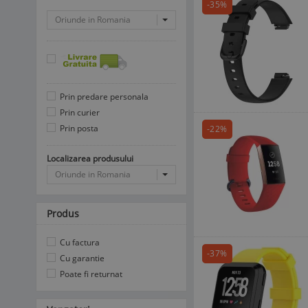
-35%
Oriunde in Romania
Prin predare personala
Prin curier
Prin posta
-22%
Localizarea produsului
Oriunde in Romania
Produs
Cu factura
-37%
Cu garantie
Poate fi returnat