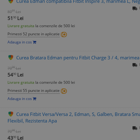
Curea Edman compatibila Fitbit Inspire 3, marimea L, Ne
01
80
Lei
51
Lei
90
Livrare gratuita
la comenzile de 500 lei
Primesti 52 puncte in aplicatie
Adauga in cos
Curea Bratara Edman pentru Fitbit Charge 3 / 4, marimea
00
70
Lei
54
Lei
90
Livrare gratuita
la comenzile de 500 lei
Primesti 55 puncte in aplicatie
Adauga in cos
Curea Fitbit Versa/Versa 2, Edman, S, Galben, Bratara Sm
Flexibil, Rezistenta Apa
00
70
Lei
43
Lei
90