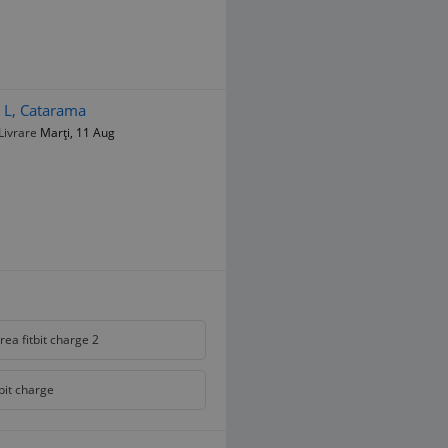
e L, Catarama
Livrare
Marți, 11 Aug
rea fitbit charge 2
tbit charge