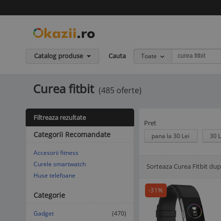
Catalog produse
Cauta
Toate
Curea fitbit
(485 oferte)
Filtreaza rezultate
Pret
Categorii Recomandate
pana la 30 Lei
30 L
Accesorii fitness
Curele smartwatch
Sorteaza Curea Fitbit dup
Afisare Lista
Afisare galerie
Huse telefoane
-31%
Categorie
Gadget
(470)