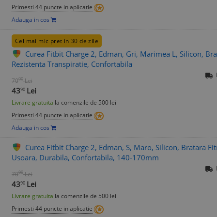
Primesti 44 puncte in aplicatie
Adauga in cos
Cel mai mic pret in 30 de zile
Curea Fitbit Charge 2, Edman, Gri, Marimea L, Silicon, Brat
Rezistenta Transpiratie, Confortabila
00
70
Lei
43
Lei
90
Livrare gratuita
la comenzile de 500 lei
Primesti 44 puncte in aplicatie
Adauga in cos
Curea Fitbit Charge 2, Edman, S, Maro, Silicon, Bratara Fit
Usoara, Durabila, Confortabila, 140-170mm
00
70
Lei
43
Lei
90
Livrare gratuita
la comenzile de 500 lei
Primesti 44 puncte in aplicatie