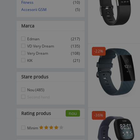
Fitness
(10)
Accesorii GSM
(5)
Marca
Edman
(217)
VD Very Dream
(135)
-22%
Very Dream
(108)
KIK
(21)
Stare produs
Nou (485)
Second hand
Rating produs
nou
-36%
Minim