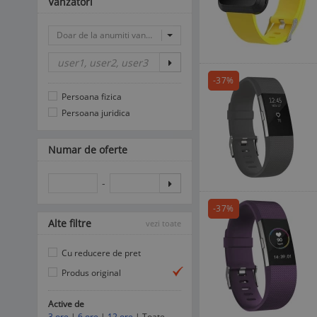
Vanzatori
Doar de la anumiti vanzatori
-37%
Persoana fizica
Persoana juridica
Numar de oferte
-
-37%
Alte filtre
vezi toate
Cu reducere de pret
Produs original
Active de
3 ore
|
6 ore
|
12 ore
| Toate