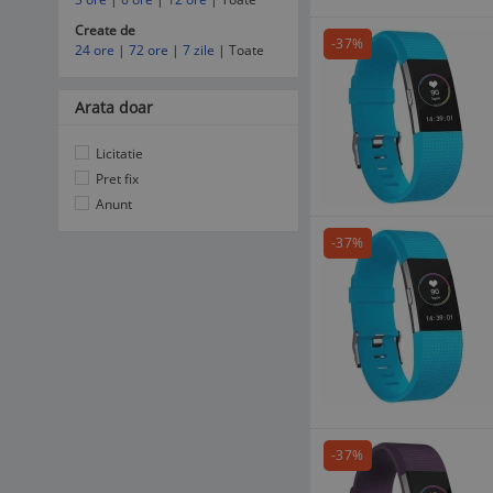
Create de
-37%
24 ore
|
72 ore
|
7 zile
| Toate
Arata doar
Licitatie
Pret fix
Anunt
-37%
-37%