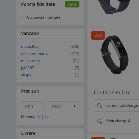
Puncte fidelitate
nou
Cu puncte fidelitate
Vanzatori
-33%
metashop
(243)
edshopromania
(217)
milnikstore
(21)
pg8387
(3)
chyps
(1)
Pret
(Lei)
Cautari similare
-
curea fitbit charge
Moneda:
€
|
Lei
fitbit charge 4
Livrare