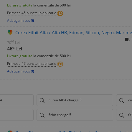
Livrare gratuita
la comenzile de 500 lei
Primesti 45 puncte in aplicatie
Adauga in cos
Curea Fitbit Alta / Alta HR, Edman, Silicon, Negru, Marim
00
70
Lei
46
Lei
90
Livrare gratuita
la comenzile de 500 lei
Primesti 47 puncte in aplicatie
Adauga in cos
 4
curea fitbit charge 3
cu
fitbit charge 5
fi