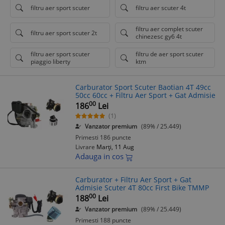
filtru aer sport scuter
filtru aer scuter 4t
filtru aer complet scuter
filtru aer sport scuter 2t
chinezesc gy6 4t
filtru aer sport scuter
filtru de aer sport scuter
piaggio liberty
ktm
Carburator Sport Scuter Baotian 4T 49cc
50cc 60cc + Filtru Aer Sport + Gat Admisie
00
186
Lei
(1)
Vanzator premium
(89% / 25.449)
Primesti 186 puncte
Livrare
Marți, 11 Aug
Adauga in cos
Carburator + Filtru Aer Sport + Gat
Admisie Scuter 4T 80cc First Bike TMMP
00
188
Lei
Vanzator premium
(89% / 25.449)
Primesti 188 puncte