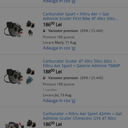
Adauga in cos
Carburator Sport + Filtru Aer + Gat
Admisie Scuter First Bike 4T 49cc 50cc
60cc TMMP
00
186
Lei
Vanzator premium
(89% / 25.449)
Primesti 186 puncte
Livrare
Marți, 11 Aug
Adauga in cos
Carburator Scuter 4T 49cc 50cc 60cc +
Filtru Aer Sport + Galerie Admisie TMMP
00
188
Lei
Vanzator premium
(89% / 25.449)
Primesti 188 puncte
1 vandut
Livrare
Joi, 13 Aug
Adauga in cos
Carburator + Filtru Aer Sport 42mm + Gat
Admisie Scuter Chinezesc GY6 4T 80cc
00
186
Lei