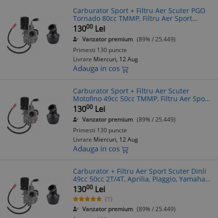
Carburator Sport + Filtru Aer Scuter PGO
Tornado 80cc TMMP, Filtru Aer Sport
Scuter 2T/4T ATV
00
130
Lei
Vanzator premium
(89% / 25.449)
Primesti 130 puncte
Livrare
Miercuri, 12 Aug
Adauga in cos
Carburator Sport + Filtru Aer Scuter
Motofino 49cc 50cc TMMP, Filtru Aer Sport
Scuter 2T/4T
00
130
Lei
Vanzator premium
(89% / 25.449)
Primesti 130 puncte
Livrare
Miercuri, 12 Aug
Adauga in cos
Carburator + Filtru Aer Sport Scuter Dinli
49cc 50cc 2T/4T, Aprilia, Piaggio, Yamaha,
ATV 125cc 250cc
00
130
Lei
(1)
Vanzator premium
(89% / 25.449)