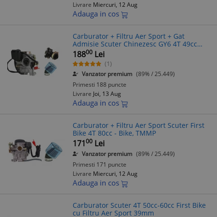
Livrare
Miercuri, 12 Aug
Adauga in cos
Carburator + Filtru Aer Sport + Gat
Admisie Scuter Chinezesc GY6 4T 49cc
50cc 60cc
00
188
Lei
(1)
Vanzator premium
(89% / 25.449)
Primesti 188 puncte
Livrare
Joi, 13 Aug
Adauga in cos
Carburator + Filtru Aer Sport Scuter First
Bike 4T 80cc - Bike, TMMP
00
171
Lei
Vanzator premium
(89% / 25.449)
Primesti 171 puncte
Livrare
Miercuri, 12 Aug
Adauga in cos
Carburator Scuter 4T 50cc-60cc First Bike
cu Filtru Aer Sport 39mm