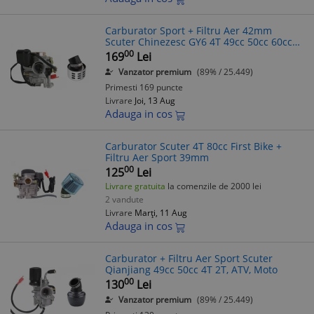
Carburator Sport + Filtru Aer 42mm
Scuter Chinezesc GY6 4T 49cc 50cc 60cc
TMMP
00
169
Lei
Vanzator premium
(89% / 25.449)
Primesti 169 puncte
Livrare
Joi, 13 Aug
Adauga in cos
Carburator Scuter 4T 80cc First Bike +
Filtru Aer Sport 39mm
00
125
Lei
Livrare gratuita
la comenzile de 2000 lei
2 vandute
Livrare
Marți, 11 Aug
Adauga in cos
Carburator + Filtru Aer Sport Scuter
Qianjiang 49cc 50cc 4T 2T, ATV, Moto
00
130
Lei
Vanzator premium
(89% / 25.449)