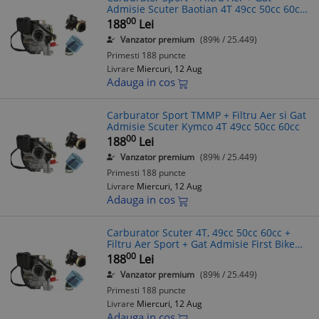
Admisie Scuter Baotian 4T 49cc 50cc 60cc
TMMP
00
188
Lei
Vanzator premium
(89% / 25.449)
Primesti 188 puncte
Livrare
Miercuri, 12 Aug
Adauga in cos
Carburator Sport TMMP + Filtru Aer si Gat
Admisie Scuter Kymco 4T 49cc 50cc 60cc
00
188
Lei
Vanzator premium
(89% / 25.449)
Primesti 188 puncte
Livrare
Miercuri, 12 Aug
Adauga in cos
Carburator Scuter 4T, 49cc 50cc 60cc +
Filtru Aer Sport + Gat Admisie First Bike
TMMP
00
188
Lei
Vanzator premium
(89% / 25.449)
Primesti 188 puncte
Livrare
Miercuri, 12 Aug
Adauga in cos