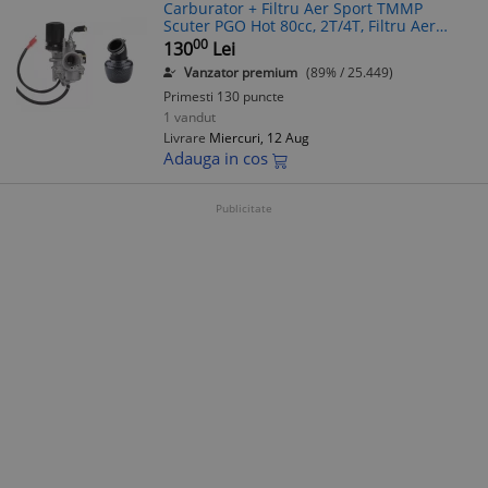
Carburator + Filtru Aer Sport TMMP
Scuter PGO Hot 80cc, 2T/4T, Filtru Aer
Sport Scuter, ATV
00
130
Lei
Vanzator premium
(89% / 25.449)
Primesti 130 puncte
1 vandut
Livrare
Miercuri, 12 Aug
Adauga in cos
Publicitate