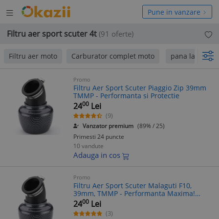
Deschide
hide
Pune in vanzare
meniul
niul
Filtru aer sport scuter 4t
(91 oferte)
Filtru aer moto
Carburator complet moto
pana la 130 Le
Promo
Filtru Aer Sport Scuter Piaggio Zip 39mm
TMMP - Performanta si Protectie
00
24
Lei
(9)
Vanzator premium
(89% / 25)
Primesti 24 puncte
10 vandute
Adauga in cos
Promo
Filtru Aer Sport Scuter Malaguti F10,
39mm, TMMP - Performanta Maxima!
Filtru de Aer Sport Conic
00
24
Lei
(3)