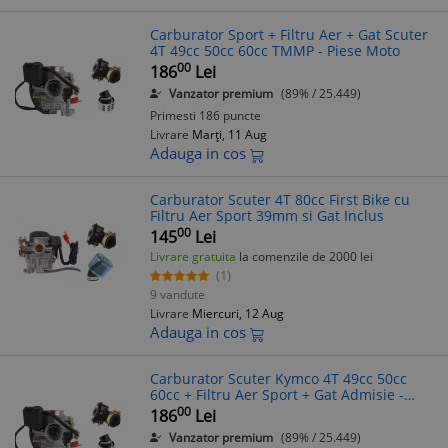
Carburator Sport + Filtru Aer + Gat Scuter
4T 49cc 50cc 60cc TMMP - Piese Moto
00
186
Lei
Vanzator premium
(89% / 25.449)
Primesti 186 puncte
Livrare
Marți, 11 Aug
Adauga in cos
Carburator Scuter 4T 80cc First Bike cu
Filtru Aer Sport 39mm si Gat Inclus
00
145
Lei
Livrare gratuita
la comenzile de 2000 lei
(1)
9 vandute
Livrare
Miercuri, 12 Aug
Adauga in cos
Carburator Scuter Kymco 4T 49cc 50cc
60cc + Filtru Aer Sport + Gat Admisie -
Piese Moto TMMP
00
186
Lei
Vanzator premium
(89% / 25.449)