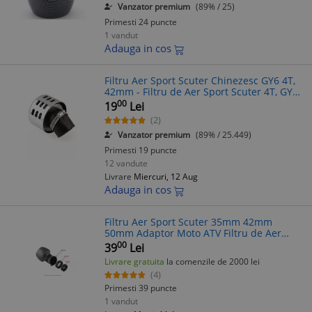
Vanzator premium
(89% / 25)
Primesti 24 puncte
1 vandut
Adauga in cos
Filtru Aer Sport Scuter Chinezesc GY6 4T,
42mm - Filtru de Aer Sport Scuter 4T, GY6,
Chinezesc
00
19
Lei
(2)
Vanzator premium
(89% / 25.449)
Primesti 19 puncte
12 vandute
Livrare
Miercuri, 12 Aug
Adauga in cos
Filtru Aer Sport Scuter 35mm 42mm
50mm Adaptor Moto ATV Filtru de Aer
Scuter 4T Filtru Aer Sport
00
39
Lei
Livrare gratuita
la comenzile de 2000 lei
(4)
Primesti 39 puncte
1 vandut