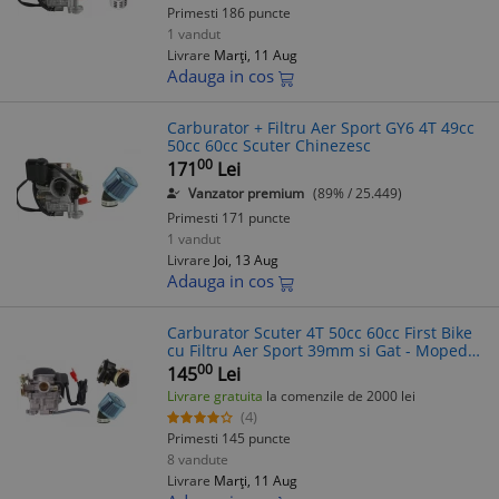
Primesti 186 puncte
1 vandut
Livrare
Marți, 11 Aug
Adauga in cos
Carburator + Filtru Aer Sport GY6 4T 49cc
50cc 60cc Scuter Chinezesc
00
171
Lei
Vanzator premium
(89% / 25.449)
Primesti 171 puncte
1 vandut
Livrare
Joi, 13 Aug
Adauga in cos
Carburator Scuter 4T 50cc 60cc First Bike
cu Filtru Aer Sport 39mm si Gat - Moped
4T
00
145
Lei
Livrare gratuita
la comenzile de 2000 lei
(4)
Primesti 145 puncte
8 vandute
Livrare
Marți, 11 Aug