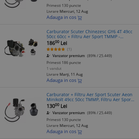
Primesti 130 puncte
Livrare
Miercuri, 12 Aug
Adauga in cos
Carburator Scuter Chinezesc GY6 4T 49cc
50cc 60cc + Filtru Aer Sport TMMP -
Carburator Complet
00
186
Lei
(1)
Vanzator premium
(89% / 25.449)
Primesti 186 puncte
1 vandut
Livrare
Marți, 11 Aug
Adauga in cos
Carburator + Filtru Aer Sport Scuter Aeon
Minikolt 49cc 50cc TMMP, Filtru Aer Sport
Scuter 2T/4T
00
130
Lei
Vanzator premium
(89% / 25.449)
Primesti 130 puncte
Livrare
Miercuri, 12 Aug
Adauga in cos