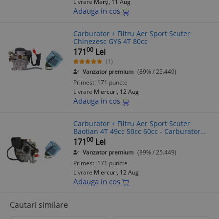
Livrare
Marți, 11 Aug
Adauga in cos
Carburator + Filtru Aer Sport Scuter
Chinezesc GY6 4T 80cc
00
171
Lei
(1)
Vanzator premium
(89% / 25.449)
Primesti 171 puncte
Livrare
Miercuri, 12 Aug
Adauga in cos
Carburator + Filtru Aer Sport Scuter
Baotian 4T 49cc 50cc 60cc - Carburator
Complet, Filtru Sport Scuter
00
171
Lei
Vanzator premium
(89% / 25.449)
Primesti 171 puncte
Livrare
Miercuri, 12 Aug
Adauga in cos
Cautari similare