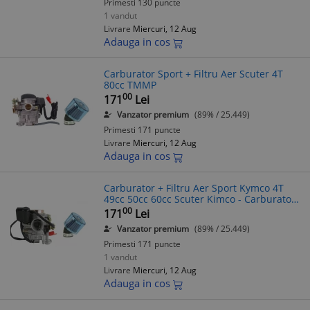
Primesti 130 puncte
1 vandut
Livrare
Miercuri, 12 Aug
Adauga in cos
Carburator Sport + Filtru Aer Scuter 4T
80cc TMMP
00
171
Lei
Vanzator premium
(89% / 25.449)
Primesti 171 puncte
Livrare
Miercuri, 12 Aug
Adauga in cos
Carburator + Filtru Aer Sport Kymco 4T
49cc 50cc 60cc Scuter Kimco - Carburator
Complet & Filtru Aer Kymco
00
171
Lei
Vanzator premium
(89% / 25.449)
Primesti 171 puncte
1 vandut
Livrare
Miercuri, 12 Aug
Adauga in cos