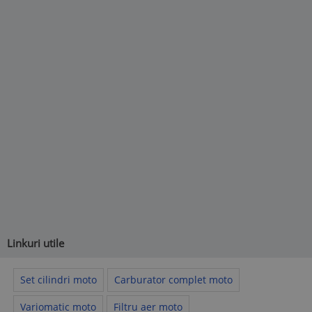
Linkuri utile
Set cilindri moto
Carburator complet moto
Variomatic moto
Filtru aer moto