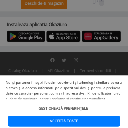
Deschide-ti magazin
Instaleaza aplicatia Okazii.ro
Catalog Okazii.ro
API Okazii.ro
Termeni si conditii
Contact
Politica de confidentialitate
ANPC
SOL
Noi și partenerii noștri folosim cookie-uri și tehnologii similare pentru
© 2000 - 2026 S.C. BITFACTOR S.R.L.
a stoca și a accesa informații pe dispozitivul dvs. și pentru a prelucra
date cu caracter personal, cum ar fi adresa dvs. IP, identificatori unici
și date de navigare, pentru reclame și conținut personalizat,
măsurarea reclamelor și a conținutului, informații despre audiență și
GESTIONEAZĂ PREFERINȚELE
îmbunătățirea serviciilor.
Furnizori terți (225)
pot, de asemenea,
prelucra datele dvs. în aceste și alte scopuri, inclusiv folosind date
precise de geolocalizare și caracteristici ale dispozitivului. Opțiunile
ACCEPTĂ TOATE
dvs. se aplică doar acestui site web. Unii furnizori se pot baza pe