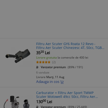
Filtru Aer Scuter GY6 Roata 12 Revo -
Filtru Aer Scuter Chinezesc 4T, 50cc, TGB,
Sport
20
35
Lei
Livrare gratuita
la comenzile de 400 lei
(2)
Vanzator premium
(89% / 191)
6 vandute
Livrare
Marți, 11 Aug
Adauga in cos
Carburator + Filtru Aer Sport TMMP
Scuter Motowell 49cc 50cc, Filtru Aer
Sport Scuter 4T 2T, Filtru Aer ATV
00
130
Lei
Vanzator premium
(89% / 25.449)