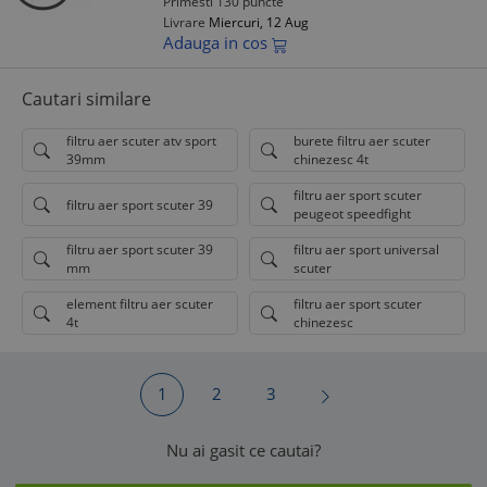
Primesti 130 puncte
Livrare
Miercuri, 12 Aug
Adauga in cos
Cautari similare
filtru aer scuter atv sport
burete filtru aer scuter
39mm
chinezesc 4t
filtru aer sport scuter
filtru aer sport scuter 39
peugeot speedfight
filtru aer sport scuter 39
filtru aer sport universal
mm
scuter
element filtru aer scuter
filtru aer sport scuter
4t
chinezesc
1
2
3
Nu ai gasit ce cautai?