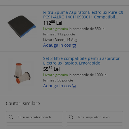
Filtru Spuma Aspirator Electrolux Pure C9
PC91-ALRG 140110909011 Compatibil
Diverse Modele
00
112
Lei
Livrare gratuita
la comenzile de 350 lei
Primesti 112 puncte
Livrare
Vineri, 14 Aug
Adauga in cos
Set 3 filtre compatibile pentru aspirator
Electrolux Rapido, Ergorapido
52
55
Lei
Livrare gratuita
la comenzile de 1000 lei
Primesti 56 puncte
Adauga in cos
Cautari similare
filtru aspirator bosch
filtru aspirator beko