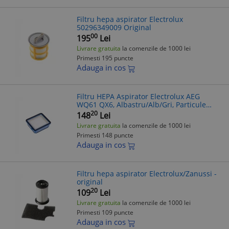
Filtru hepa aspirator Electrolux
50296349009 Original
00
195
Lei
Livrare gratuita
la comenzile de 1000 lei
Primesti 195 puncte
Adauga in cos
Filtru HEPA Aspirator Electrolux AEG
WQ61 QX6, Albastru/Alb/Gri, Particule
Fine, Alergii, Compatibil ES31, AS31,
20
148
Lei
Plastic
Livrare gratuita
la comenzile de 1000 lei
Primesti 148 puncte
Adauga in cos
Filtru hepa aspirator Electrolux/Zanussi -
original
20
109
Lei
Livrare gratuita
la comenzile de 1000 lei
Primesti 109 puncte
Adauga in cos