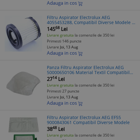
Adauga in cos
Filtru Aspirator Electrolux AEG
4055453288, Compatibil Diverse Modele -
Verificare Model inainte de Comanda
68
145
Lei
Livrare gratuita
la comenzile de 350 lei
Primesti 146 puncte
Livrare
Joi, 13 Aug
Adauga in cos
Panza Filtru Aspirator Electrolux AEG
50000650106 Material Textil Compatibil
Diverse Modele
14
27
Lei
Livrare gratuita
la comenzile de 350 lei
Primesti 27 puncte
Livrare
Joi, 13 Aug
Adauga in cos
Filtru Aspirator Electrolux AEG EF55
9000843061 Compatibil Diverse Modele
48
38
Lei
Livrare gratuita
la comenzile de 350 lei