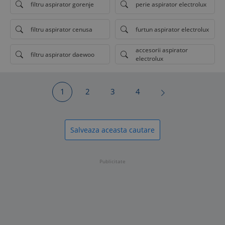
filtru aspirator gorenje
perie aspirator electrolux
filtru aspirator cenusa
furtun aspirator electrolux
accesorii aspirator
filtru aspirator daewoo
electrolux
1
2
3
4
Salveaza aceasta cautare
Publicitate