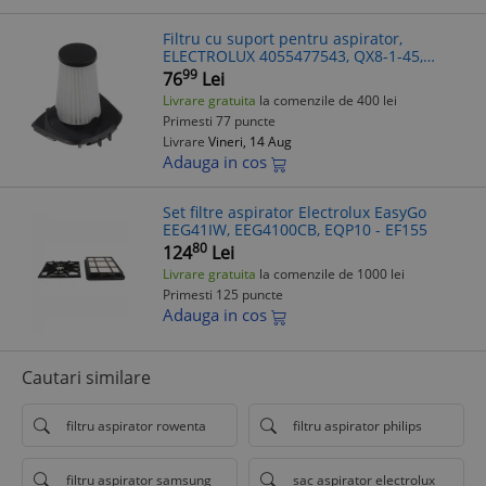
Filtru cu suport pentru aspirator,
ELECTROLUX 4055477543, QX8-1-45,
EER8x
99
76
Lei
Livrare gratuita
la comenzile de 400 lei
Primesti 77 puncte
Livrare
Vineri, 14 Aug
Adauga in cos
Set filtre aspirator Electrolux EasyGo
EEG41IW, EEG4100CB, EQP10 - EF155
80
124
Lei
Livrare gratuita
la comenzile de 1000 lei
Primesti 125 puncte
Adauga in cos
Cautari similare
filtru aspirator rowenta
filtru aspirator philips
filtru aspirator samsung
sac aspirator electrolux