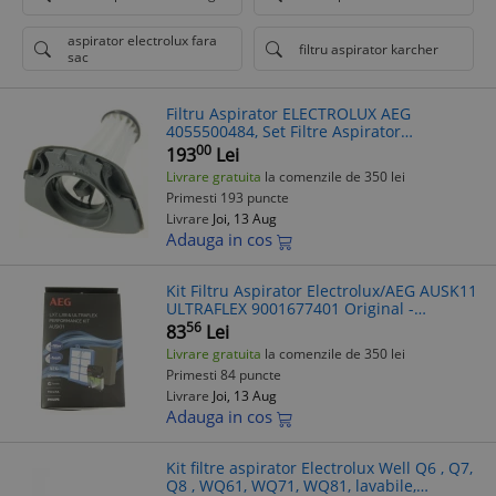
aspirator electrolux fara
filtru aspirator karcher
sac
Filtru Aspirator ELECTROLUX AEG
4055500484, Set Filtre Aspirator
Compatibil Diverse Modele
00
193
Lei
Livrare gratuita
la comenzile de 350 lei
Primesti 193 puncte
Livrare
Joi, 13 Aug
Adauga in cos
Kit Filtru Aspirator Electrolux/AEG AUSK11
ULTRAFLEX 9001677401 Original -
Accesorii Aspirator
56
83
Lei
Livrare gratuita
la comenzile de 350 lei
Primesti 84 puncte
Livrare
Joi, 13 Aug
Adauga in cos
Kit filtre aspirator Electrolux Well Q6 , Q7,
Q8 , WQ61, WQ71, WQ81, lavabile,