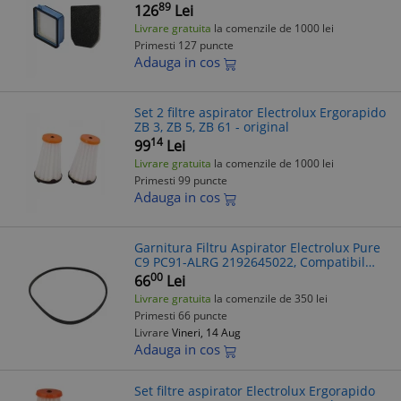
originale
89
126
Lei
Livrare gratuita
la comenzile de 1000 lei
Primesti 127 puncte
Adauga in cos
Set 2 filtre aspirator Electrolux Ergorapido
ZB 3, ZB 5, ZB 61 - original
14
99
Lei
Livrare gratuita
la comenzile de 1000 lei
Primesti 99 puncte
Adauga in cos
Garnitura Filtru Aspirator Electrolux Pure
C9 PC91-ALRG 2192645022, Compatibil
Diverse Modele
00
66
Lei
Livrare gratuita
la comenzile de 350 lei
Primesti 66 puncte
Livrare
Vineri, 14 Aug
Adauga in cos
Set filtre aspirator Electrolux Ergorapido