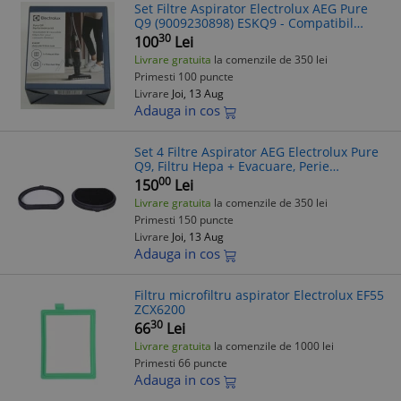
Set Filtre Aspirator Electrolux AEG Pure
Q9 (9009230898) ESKQ9 - Compatibil
Diverse Modele
30
100
Lei
Livrare gratuita
la comenzile de 350 lei
Primesti 100 puncte
Livrare
Joi, 13 Aug
Adauga in cos
Set 4 Filtre Aspirator AEG Electrolux Pure
Q9, Filtru Hepa + Evacuare, Perie
Curatare, Compatibil
00
150
Lei
Livrare gratuita
la comenzile de 350 lei
Primesti 150 puncte
Livrare
Joi, 13 Aug
Adauga in cos
Filtru microfiltru aspirator Electrolux EF55
ZCX6200
30
66
Lei
Livrare gratuita
la comenzile de 1000 lei
Primesti 66 puncte
Adauga in cos