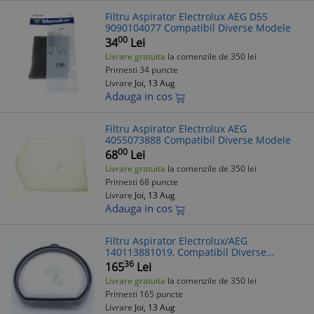
Filtru Aspirator Electrolux AEG D55
9090104077 Compatibil Diverse Modele
00
34
Lei
Livrare gratuita
la comenzile de 350 lei
Primesti 34 puncte
Livrare
Joi, 13 Aug
Adauga in cos
Filtru Aspirator Electrolux AEG
4055073888 Compatibil Diverse Modele
00
68
Lei
Livrare gratuita
la comenzile de 350 lei
Primesti 68 puncte
Livrare
Joi, 13 Aug
Adauga in cos
Filtru Aspirator Electrolux/AEG
140113881019, Compatibil Diverse
Modele
36
165
Lei
Livrare gratuita
la comenzile de 350 lei
Primesti 165 puncte
Livrare
Joi, 13 Aug