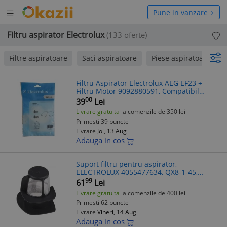
Deschide
hide
Pune in vanzare
meniul
niul
Filtru aspirator Electrolux
(133 oferte)
Filtre aspiratoare
Saci aspiratoare
Piese aspiratoare
Filtru Aspirator Electrolux AEG EF23 +
Filtru Motor 9092880591, Compatibil
Diverse Modele
00
39
Lei
Livrare gratuita
la comenzile de 350 lei
Primesti 39 puncte
Livrare
Joi, 13 Aug
Adauga in cos
Suport filtru pentru aspirator,
ELECTROLUX 4055477634, QX8-1-45,
EER8x
99
61
Lei
Livrare gratuita
la comenzile de 400 lei
Primesti 62 puncte
Livrare
Vineri, 14 Aug
Adauga in cos