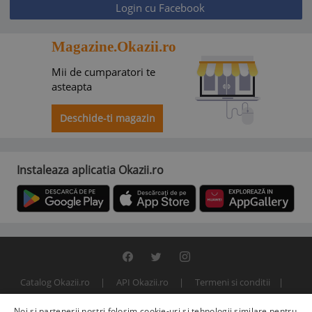
Login cu Facebook
Magazine.Okazii.ro
Mii de cumparatori te
asteapta
Deschide-ti magazin
Instaleaza aplicatia Okazii.ro
Catalog Okazii.ro
API Okazii.ro
Termeni si conditii
Contact
Politica de confidentialitate
ANPC
SOL
Noi și partenerii noștri folosim cookie-uri și tehnologii similare pentru