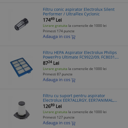
Filtru conic aspirator Electrolux Silent
Performer / UltraFlex Cyclonic
49
174
Lei
Livrare gratuita
la comenzile de 1000 lei
Primesti 174 puncte
Adauga in cos
Filtru HEPA Aspirator Electrolux Philips
PowerPro Ultimate FC9922/09, FC8031,
Z5240, Z5530, FC9200, FC9150, FC9050,
24
87
Lei
FC9010, U4430, V510, Lavabil
Livrare gratuita
la comenzile de 1000 lei
Primesti 87 puncte
Adauga in cos
Filtru cu suport pentru aspirator
Electrolux EER7ALLRGY, EER7ANIMAL,
EER77MBM
89
126
Lei
Livrare gratuita
la comenzile de 1000 lei
Primesti 127 puncte
Adauga in cos