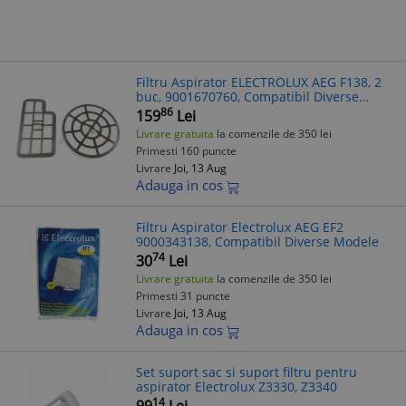
Filtru Aspirator ELECTROLUX AEG F138, 2
buc, 9001670760, Compatibil Diverse
Modele
86
159
Lei
Livrare gratuita
la comenzile de 350 lei
Primesti 160 puncte
Livrare
Joi, 13 Aug
Adauga in cos
Filtru Aspirator Electrolux AEG EF2
9000343138, Compatibil Diverse Modele
74
30
Lei
Livrare gratuita
la comenzile de 350 lei
Primesti 31 puncte
Livrare
Joi, 13 Aug
Adauga in cos
Set suport sac si suport filtru pentru
aspirator Electrolux Z3330, Z3340
14