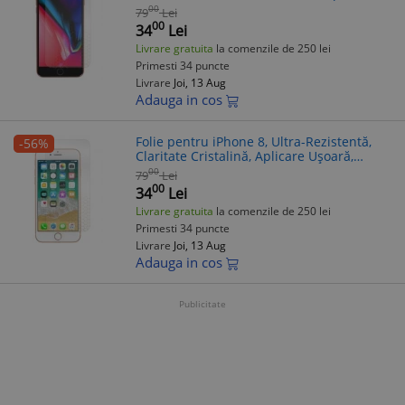
Ușoară, Antistatică
00
79
Lei
00
34
Lei
Livrare gratuita
la comenzile de 250 lei
Primesti 34 puncte
Livrare
Joi, 13 Aug
Adauga in cos
Folie pentru iPhone 8, Ultra-Rezistentă,
-56%
Claritate Cristalină, Aplicare Ușoară,
Antistatică
00
79
Lei
00
34
Lei
Livrare gratuita
la comenzile de 250 lei
Primesti 34 puncte
Livrare
Joi, 13 Aug
Adauga in cos
Publicitate