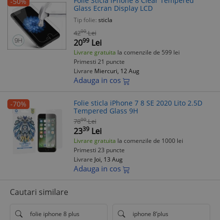
Folie Sticla iPhone 8 Clear Tempered
-50%
Glass Ecran Display LCD
Tip folie:
sticla
00
42
Lei
99
20
Lei
Livrare gratuita
la comenzile de 599 lei
Primesti 21 puncte
Livrare
Miercuri, 12 Aug
Adauga in cos
Folie sticla iPhone 7 8 SE 2020 Lito 2.5D
-70%
Tempered Glass 9H
00
78
Lei
39
23
Lei
Livrare gratuita
la comenzile de 1000 lei
Primesti 23 puncte
Livrare
Joi, 13 Aug
Adauga in cos
Cautari similare
folie iphone 8 plus
iphone 8’plus