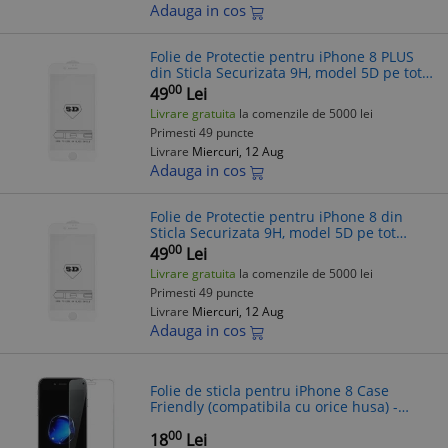
Adauga in cos
Folie de Protectie pentru iPhone 8 PLUS
din Sticla Securizata 9H, model 5D pe tot
ecranul, Negru
00
49
Lei
Livrare gratuita
la comenzile de 5000 lei
Primesti 49 puncte
Livrare
Miercuri, 12 Aug
Adauga in cos
Folie de Protectie pentru iPhone 8 din
Sticla Securizata 9H, model 5D pe tot
ecranul, Negru
00
49
Lei
Livrare gratuita
la comenzile de 5000 lei
Primesti 49 puncte
Livrare
Miercuri, 12 Aug
Adauga in cos
Folie de sticla pentru iPhone 8 Case
Friendly (compatibila cu orice husa) -
Diamond Clear
00
18
Lei