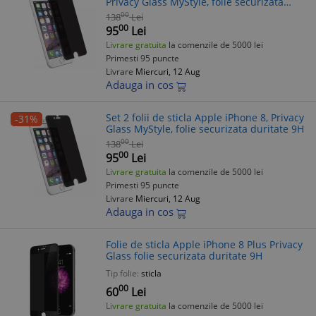
Privacy Glass MyStyle, folie securizata
duritate 9H
00
138
Lei
00
95
Lei
Livrare gratuita
la comenzile de 5000 lei
Primesti 95 puncte
Livrare
Miercuri, 12 Aug
Adauga in cos
Set 2 folii de sticla Apple iPhone 8, Privacy
-31%
Glass MyStyle, folie securizata duritate 9H
00
138
Lei
00
95
Lei
Livrare gratuita
la comenzile de 5000 lei
Primesti 95 puncte
Livrare
Miercuri, 12 Aug
Adauga in cos
Folie de sticla Apple iPhone 8 Plus Privacy
Glass folie securizata duritate 9H
Tip folie:
sticla
00
60
Lei
Livrare gratuita
la comenzile de 5000 lei