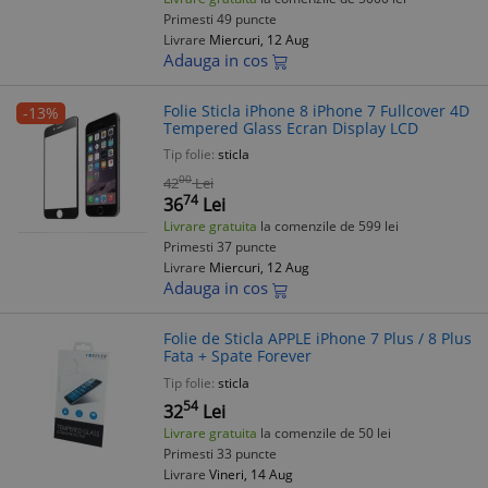
Primesti 49 puncte
Livrare
Miercuri, 12 Aug
Adauga in cos
Folie Sticla iPhone 8 iPhone 7 Fullcover 4D
-13%
Tempered Glass Ecran Display LCD
Tip folie:
sticla
00
42
Lei
74
36
Lei
Livrare gratuita
la comenzile de 599 lei
Primesti 37 puncte
Livrare
Miercuri, 12 Aug
Adauga in cos
Folie de Sticla APPLE iPhone 7 Plus / 8 Plus
Fata + Spate Forever
Tip folie:
sticla
54
32
Lei
Livrare gratuita
la comenzile de 50 lei
Primesti 33 puncte
Livrare
Vineri, 14 Aug