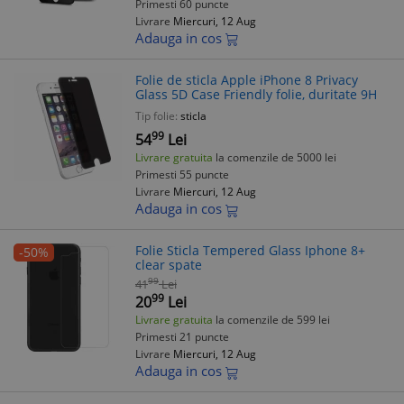
Primesti 60 puncte
Livrare
Miercuri, 12 Aug
Adauga in cos
Folie de sticla Apple iPhone 8 Privacy
Glass 5D Case Friendly folie, duritate 9H
Tip folie:
sticla
99
54
Lei
Livrare gratuita
la comenzile de 5000 lei
Primesti 55 puncte
Livrare
Miercuri, 12 Aug
Adauga in cos
Folie Sticla Tempered Glass Iphone 8+
-50%
clear spate
99
41
Lei
99
20
Lei
Livrare gratuita
la comenzile de 599 lei
Primesti 21 puncte
Livrare
Miercuri, 12 Aug
Adauga in cos