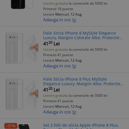
Livrare gratuita
la comenzile de 5000 lei
Primesti 18 puncte
Livrare
Miercuri, 12 Aug
Adauga in cos
Folie Sticla iPhone 8 MyStyle Elegance
Luxury, Margini Colorate Albe, Protectie
Ecran 9H, Anti-zgarieturi, Aplicare Usoara
20
41
Lei
Livrare gratuita
la comenzile de 5000 lei
Primesti 41 puncte
Livrare
Miercuri, 12 Aug
Adauga in cos
Folie Sticla iPhone 8 Plus MyStyle
Elegance Luxury, Margini Albe, Protectie
Ecran 9H, Anti-Zgarieturi
20
41
Lei
Livrare gratuita
la comenzile de 5000 lei
Primesti 41 puncte
Livrare
Miercuri, 12 Aug
Adauga in cos
Set 2 folii de sticla Apple iPhone 8 Plus,
-31%