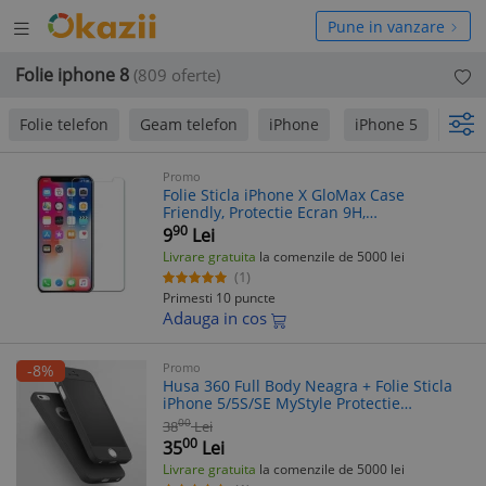
Deschide
hide
Pune in vanzare
meniul
niul
Folie iphone 8
(809 oferte)
Folie telefon
Geam telefon
iPhone
iPhone 5
iPho
Promo
Folie Sticla iPhone X GloMax Case
Friendly, Protectie Ecran 9H,
Transparenta, 2.5D
90
9
Lei
Livrare gratuita
la comenzile de 5000 lei
(1)
Primesti 10 puncte
Adauga in cos
Promo
-8%
Husa 360 Full Body Neagra + Folie Sticla
iPhone 5/5S/SE MyStyle Protectie
Completa
00
38
Lei
00
35
Lei
Livrare gratuita
la comenzile de 5000 lei