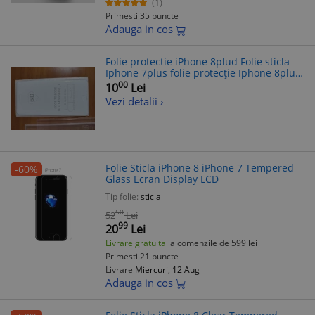
(1)
Primesti 35 puncte
Adauga in cos
Folie protectie iPhone 8plud Folie sticla
Iphone 7plus folie protecție Iphone 8plus
husa Iphone 7plus husa iPhone 8plus
00
10
Lei
carcasa protectie iPhone 7plus
Vezi detalii ›
Folie Sticla iPhone 8 iPhone 7 Tempered
-60%
Glass Ecran Display LCD
Tip folie:
sticla
50
52
Lei
99
20
Lei
Livrare gratuita
la comenzile de 599 lei
Primesti 21 puncte
Livrare
Miercuri, 12 Aug
Adauga in cos