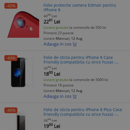
Folie protectie camera Edman pentru
-43%
iPhone 8
00
40
Lei
91
22
Lei
Livrare gratuita
la comenzile de 500 lei
Primesti 23 puncte
Livrare
Miercuri, 12 Aug
Adauga in cos
Folie de sticla pentru iPhone 8 Case
-49%
Friendly (compatibila cu orice husa) -
Diamond Clear
00
35
Lei
00
18
Lei
Livrare gratuita
la comenzile de 5000 lei
Primesti 18 puncte
Livrare
Miercuri, 12 Aug
Adauga in cos
Folie de sticla pentru iPhone 8 Plus Case
-46%
Friendly (compatibila cu orice husa) -
Diamond Clear
00
35
Lei
00
19
Lei