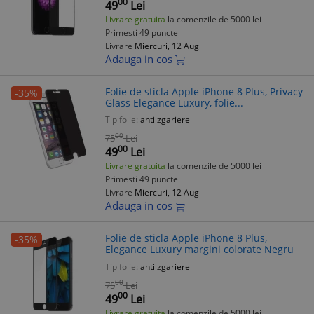
00
49
Lei
Livrare gratuita
la comenzile de 5000 lei
Primesti 49 puncte
Livrare
Miercuri, 12 Aug
Adauga in cos
Folie de sticla Apple iPhone 8 Plus, Privacy
-35%
Glass Elegance Luxury, folie...
Tip folie:
anti zgariere
00
75
Lei
00
49
Lei
Livrare gratuita
la comenzile de 5000 lei
Primesti 49 puncte
Livrare
Miercuri, 12 Aug
Adauga in cos
Folie de sticla Apple iPhone 8 Plus,
-35%
Elegance Luxury margini colorate Negru
Tip folie:
anti zgariere
00
75
Lei
00
49
Lei
Livrare gratuita
la comenzile de 5000 lei