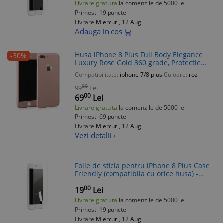
Livrare gratuita
la comenzile de 5000 lei
Primesti 19 puncte
Livrare
Miercuri, 12 Aug
Adauga in cos
Husa iPhone 8 Plus Full Body Elegance
-30%
Luxury Rose Gold 360 grade, Protectie
Completa, Folie Sticla Inclusa
Compatibilitate:
iphone 7/8 plus
Culoare:
roz
00
99
Lei
00
69
Lei
Livrare gratuita
la comenzile de 5000 lei
Primesti 69 puncte
Livrare
Miercuri, 12 Aug
Vezi detalii ›
Folie de sticla pentru iPhone 8 Plus Case
Friendly (compatibila cu orice husa) -
Diamond Clear
00
19
Lei
Livrare gratuita
la comenzile de 5000 lei
Primesti 19 puncte
Livrare
Miercuri, 12 Aug