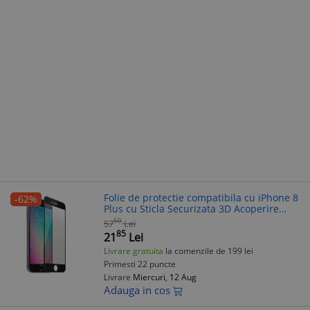
Folie de protectie compatibila cu iPhone 8
-62%
Plus cu Sticla Securizata 3D Acoperire
100% 0,2mm Geam Balistic - Neagra
50
57
Lei
85
21
Lei
Livrare gratuita
la comenzile de 199 lei
Primesti 22 puncte
Livrare
Miercuri, 12 Aug
Adauga in cos