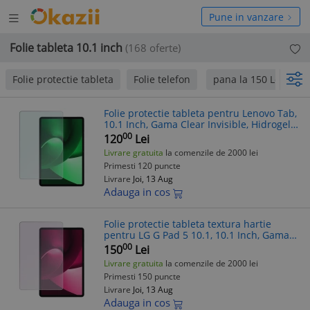
Deschide
hide
Pune in vanzare
meniul
niul
Folie tableta 10.1 inch
(168 oferte)
Folie protectie tableta
Folie telefon
pana la 150 Lei
p
Folie protectie tableta pentru Lenovo Tab,
10.1 Inch, Gama Clear Invisible, Hidrogel,
Silicon, Instalare acasa, Premium,
00
120
Lei
Transparenta
Livrare gratuita
la comenzile de 2000 lei
Primesti 120 puncte
Livrare
Joi, 13 Aug
Adauga in cos
Folie protectie tableta textura hartie
pentru LG G Pad 5 10.1, 10.1 Inch, Gama
Artistic Paper, Pentru scris si desenat,
00
150
Lei
Anti-reflex, Hidrogel, Silicon
Livrare gratuita
la comenzile de 2000 lei
Primesti 150 puncte
Livrare
Joi, 13 Aug
Adauga in cos