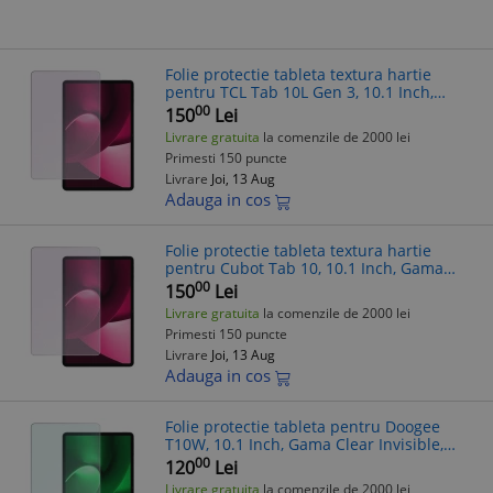
Folie protectie tableta textura hartie
pentru TCL Tab 10L Gen 3, 10.1 Inch,
Gama Artistic Paper, Pentru scris si
00
150
Lei
desenat, Anti-reflex, Hidrogel, Silic
Livrare gratuita
la comenzile de 2000 lei
Primesti 150 puncte
Livrare
Joi, 13 Aug
Adauga in cos
Folie protectie tableta textura hartie
pentru Cubot Tab 10, 10.1 Inch, Gama
Artistic Paper, Pentru scris si desenat,
00
150
Lei
Anti-reflex, Hidrogel, Silicon, I
Livrare gratuita
la comenzile de 2000 lei
Primesti 150 puncte
Livrare
Joi, 13 Aug
Adauga in cos
Folie protectie tableta pentru Doogee
T10W, 10.1 Inch, Gama Clear Invisible,
Hidrogel, Silicon, Instalare acasa,
00
120
Lei
Premium, Transparenta
Livrare gratuita
la comenzile de 2000 lei