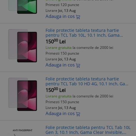
Primesti 120 puncte
Livrare
Joi, 13 Aug
Adauga in cos
Folie protectie tableta textura hartie
pentru TCL Tab 10L, 10.1 Inch, Gama
Artistic Paper, Pentru scris si desenat,
00
150
Lei
Anti-reflex, Hidrogel, Silicon, In
Livrare gratuita
la comenzile de 2000 lei
Primesti 150 puncte
Livrare
Joi, 13 Aug
Adauga in cos
Folie protectie tableta textura hartie
pentru TCL Tab 10 HD 4G, 10.1 Inch, Gama
Artistic Paper, Pentru scris si desenat,
00
150
Lei
Anti-reflex, Hidrogel, Silico
Livrare gratuita
la comenzile de 2000 lei
Primesti 150 puncte
Livrare
Joi, 13 Aug
Adauga in cos
Folie protectie tableta pentru TCL Tab 10L
Gen 3, 10.1 Inch, Gama Clear Invisible,