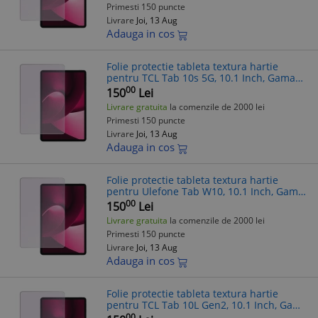
Primesti 150 puncte
Livrare
Joi, 13 Aug
Adauga in cos
Folie protectie tableta textura hartie
pentru TCL Tab 10s 5G, 10.1 Inch, Gama
Artistic Paper, Pentru scris si desenat,
00
150
Lei
Anti-reflex, Hidrogel, Silicon,
Livrare gratuita
la comenzile de 2000 lei
Primesti 150 puncte
Livrare
Joi, 13 Aug
Adauga in cos
Folie protectie tableta textura hartie
pentru Ulefone Tab W10, 10.1 Inch, Gama
Artistic Paper, Pentru scris si desenat,
00
150
Lei
Anti-reflex, Hidrogel, Silicon
Livrare gratuita
la comenzile de 2000 lei
Primesti 150 puncte
Livrare
Joi, 13 Aug
Adauga in cos
Folie protectie tableta textura hartie
pentru TCL Tab 10L Gen2, 10.1 Inch, Gama
Artistic Paper, Pentru scris si desenat,
00