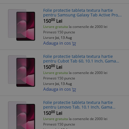
Folie protectie tableta textura hartie
pentru Samsung Galaxy Tab Active Pro,
10.1 Inch, Gama Artistic Paper, Pentru
00
150
Lei
scris si desenat, Anti-reflex, Hid
Livrare gratuita
la comenzile de 2000 lei
Primesti 150 puncte
Livrare
Joi, 13 Aug
Adauga in cos
Folie protectie tableta textura hartie
pentru Cubot Tab 60, 10.1 Inch, Gama
Artistic Paper, Pentru scris si desenat,
00
150
Lei
Anti-reflex, Hidrogel, Silicon, I
Livrare gratuita
la comenzile de 2000 lei
Primesti 150 puncte
Livrare
Joi, 13 Aug
Adauga in cos
Folie protectie tableta textura hartie
pentru Lenovo Tab, 10.1 Inch, Gama
Artistic Paper, Pentru scris si desenat,
00
150
Lei
Anti-reflex, Hidrogel, Silicon, Ins
Livrare gratuita
la comenzile de 2000 lei
Primesti 150 puncte