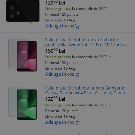
Hidrogel, Silicon, Instalare acasa,
00
120
Lei
Premium, Transparenta
Livrare gratuita
la comenzile de 2000 lei
Primesti 120 puncte
Livrare
Joi, 13 Aug
Adauga in cos
Folie protectie tableta textura hartie
pentru Blackview Tab 12 Pro, 10.1 Inch,
Gama Artistic Paper, Pentru scris si
00
150
Lei
desenat, Anti-reflex, Hidrogel, Si
Livrare gratuita
la comenzile de 2000 lei
Primesti 150 puncte
Livrare
Joi, 13 Aug
Adauga in cos
Folie protectie tableta pentru Samsung
Galaxy Tab Active4 Pro, 10.1 Inch, Gama
Clear Invisible, Hidrogel, Silicon, Instalare
00
120
Lei
acasa, Premium, Transpare
Livrare gratuita
la comenzile de 2000 lei
Primesti 120 puncte
Livrare
Joi, 13 Aug
Adauga in cos