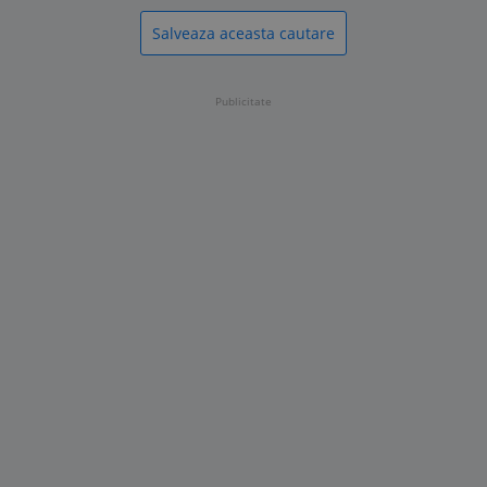
Salveaza aceasta cautare
Publicitate