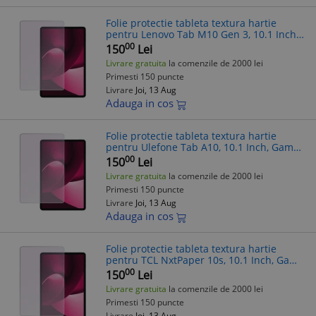
Folie protectie tableta textura hartie
pentru Lenovo Tab M10 Gen 3, 10.1 Inch,
Gama Artistic Paper, Pentru scris si
00
150
Lei
desenat, Anti-reflex, Hidrogel, Si
Livrare gratuita
la comenzile de 2000 lei
Primesti 150 puncte
Livrare
Joi, 13 Aug
Adauga in cos
Folie protectie tableta textura hartie
pentru Ulefone Tab A10, 10.1 Inch, Gama
Artistic Paper, Pentru scris si desenat,
00
150
Lei
Anti-reflex, Hidrogel, Silicon
Livrare gratuita
la comenzile de 2000 lei
Primesti 150 puncte
Livrare
Joi, 13 Aug
Adauga in cos
Folie protectie tableta textura hartie
pentru TCL NxtPaper 10s, 10.1 Inch, Gama
Artistic Paper, Pentru scris si desenat,
00
150
Lei
Anti-reflex, Hidrogel, Silico
Livrare gratuita
la comenzile de 2000 lei
Primesti 150 puncte
Livrare
Joi, 13 Aug