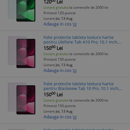
Invisible, Hidrogel, Silicon, Instalare acasa,
00
120
Lei
Premium, Transparenta
Livrare gratuita
la comenzile de 2000 lei
Primesti 120 puncte
Livrare
Joi, 13 Aug
Adauga in cos
Folie protectie tableta textura hartie
pentru Ulefone Tab A10 Pro, 10.1 Inch,
Gama Artistic Paper, Pentru scris si
00
150
Lei
desenat, Anti-reflex, Hidrogel, Sil
Livrare gratuita
la comenzile de 2000 lei
Primesti 150 puncte
Livrare
Joi, 13 Aug
Adauga in cos
Folie protectie tableta textura hartie
pentru Blackview Tab 10 Pro, 10.1 Inch,
Gama Artistic Paper, Pentru scris si
00
150
Lei
desenat, Anti-reflex, Hidrogel, Si
Livrare gratuita
la comenzile de 2000 lei
Primesti 150 puncte
Livrare
Joi, 13 Aug
Adauga in cos