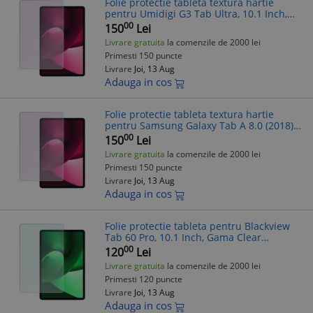
Folie protectie tableta textura hartie
pentru Umidigi G3 Tab Ultra, 10.1 Inch,
Gama Artistic Paper, Pentru scris si
00
150
Lei
desenat, Anti-reflex, Hidrogel, Si
Livrare gratuita
la comenzile de 2000 lei
Primesti 150 puncte
Livrare
Joi, 13 Aug
Adauga in cos
Folie protectie tableta textura hartie
pentru Samsung Galaxy Tab A 8.0 (2018),
10.1 Inch, Gama Artistic Paper, Pentru
00
150
Lei
scris si desenat, Anti-reflex, H
Livrare gratuita
la comenzile de 2000 lei
Primesti 150 puncte
Livrare
Joi, 13 Aug
Adauga in cos
Folie protectie tableta pentru Blackview
Tab 60 Pro, 10.1 Inch, Gama Clear
Invisible, Hidrogel, Silicon, Instalare acasa,
00
120
Lei
Premium, Transparenta
Livrare gratuita
la comenzile de 2000 lei
Primesti 120 puncte
Livrare
Joi, 13 Aug
Adauga in cos