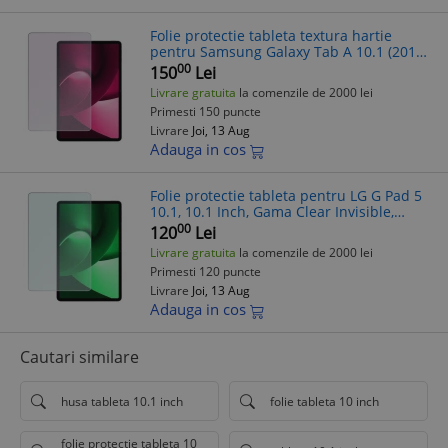
Folie protectie tableta textura hartie
pentru Samsung Galaxy Tab A 10.1 (2019),
10.1 Inch, Gama Artistic Paper, Pentru
00
150
Lei
scris si desenat, Anti-reflex,
Livrare gratuita
la comenzile de 2000 lei
Primesti 150 puncte
Livrare
Joi, 13 Aug
Adauga in cos
Folie protectie tableta pentru LG G Pad 5
10.1, 10.1 Inch, Gama Clear Invisible,
Hidrogel, Silicon, Instalare acasa,
00
120
Lei
Premium, Transparenta
Livrare gratuita
la comenzile de 2000 lei
Primesti 120 puncte
Livrare
Joi, 13 Aug
Adauga in cos
Cautari similare
husa tableta 10.1 inch
folie tableta 10 inch
folie protectie tableta 10