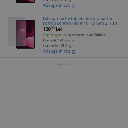
Adauga in cos
Folie protectie tableta textura hartie
pentru Lenovo Tab M10 HD Gen 2, 10.1
Inch, Gama Artistic Paper, Pentru scris si
00
150
Lei
desenat, Anti-reflex, Hidrogel,
Livrare gratuita
la comenzile de 2000 lei
Primesti 150 puncte
Livrare
Joi, 13 Aug
Adauga in cos
Publicitate