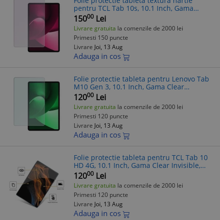
Folie protectie tableta textura hartie
pentru TCL Tab 10s, 10.1 Inch, Gama
Artistic Paper, Pentru scris si desenat,
00
150
Lei
Anti-reflex, Hidrogel, Silicon, In
Livrare gratuita
la comenzile de 2000 lei
Primesti 150 puncte
Livrare
Joi, 13 Aug
Adauga in cos
Folie protectie tableta pentru Lenovo Tab
M10 Gen 3, 10.1 Inch, Gama Clear
Invisible, Hidrogel, Silicon, Instalare acasa,
00
120
Lei
Premium, Transparenta
Livrare gratuita
la comenzile de 2000 lei
Primesti 120 puncte
Livrare
Joi, 13 Aug
Adauga in cos
Folie protectie tableta pentru TCL Tab 10
HD 4G, 10.1 Inch, Gama Clear Invisible,
Hidrogel, Silicon, Instalare acasa,
00
120
Lei
Premium, Transparenta
Livrare gratuita
la comenzile de 2000 lei
Primesti 120 puncte
Livrare
Joi, 13 Aug
Adauga in cos