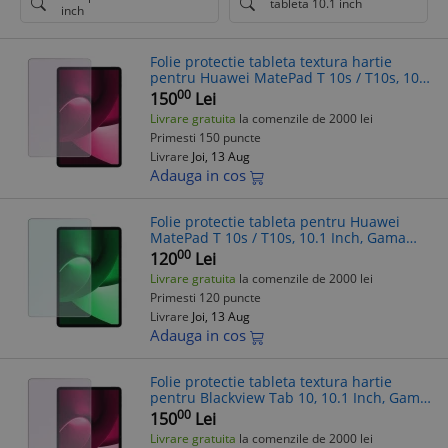
tableta 10.1 inch
inch
Folie protectie tableta textura hartie
pentru Huawei MatePad T 10s / T10s, 10.1
Inch, Gama Artistic Paper, Pentru scris si
00
150
Lei
desenat, Anti-reflex, Hidro
Livrare gratuita
la comenzile de 2000 lei
Primesti 150 puncte
Livrare
Joi, 13 Aug
Adauga in cos
Folie protectie tableta pentru Huawei
MatePad T 10s / T10s, 10.1 Inch, Gama
Clear Invisible, Hidrogel, Silicon, Instalare
00
120
Lei
acasa, Premium, Transparenta
Livrare gratuita
la comenzile de 2000 lei
Primesti 120 puncte
Livrare
Joi, 13 Aug
Adauga in cos
Folie protectie tableta textura hartie
pentru Blackview Tab 10, 10.1 Inch, Gama
Artistic Paper, Pentru scris si desenat,
00
150
Lei
Anti-reflex, Hidrogel, Silico
Livrare gratuita
la comenzile de 2000 lei