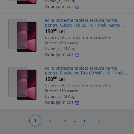
Livrare
Joi, 13 Aug
Adauga in cos
Folie protectie tableta textura hartie
pentru Cubot Tab 65, 10.1 Inch, Gama
Artistic Paper, Pentru scris si desenat,
00
150
Lei
Anti-reflex, Hidrogel, Silicon, I
Livrare gratuita
la comenzile de 2000 lei
Primesti 150 puncte
Livrare
Joi, 13 Aug
Adauga in cos
Folie protectie tableta textura hartie
pentru Blackview Tab 60 WiFi, 10.1 Inch,
Gama Artistic Paper, Pentru scris si
00
150
Lei
desenat, Anti-reflex, Hidrogel, S
Livrare gratuita
la comenzile de 2000 lei
Primesti 150 puncte
Livrare
Joi, 13 Aug
Adauga in cos
1
2
3
...
5