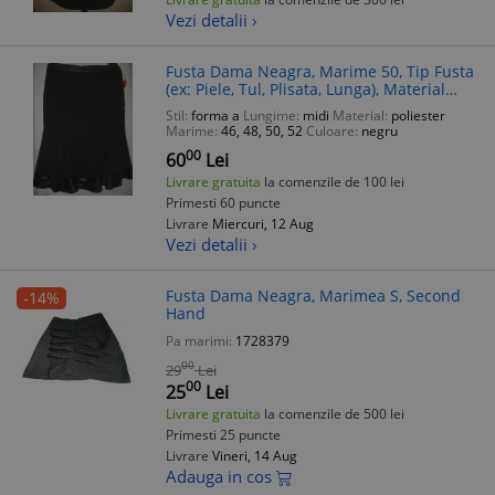
Vezi detalii ›
Fusta Dama Neagra, Marime 50, Tip Fusta
(ex: Piele, Tul, Plisata, Lunga), Material
Sintetic, Noua
Stil:
forma a
Lungime:
midi
Material:
poliester
Marime:
46, 48, 50, 52
Culoare:
negru
00
60
Lei
Livrare gratuita
la comenzile de 100 lei
Primesti 60 puncte
Livrare
Miercuri, 12 Aug
Vezi detalii ›
Fusta Dama Neagra, Marimea S, Second
-14%
Hand
Pa marimi:
1728379
00
29
Lei
00
25
Lei
Livrare gratuita
la comenzile de 500 lei
Primesti 25 puncte
Livrare
Vineri, 14 Aug
Adauga in cos