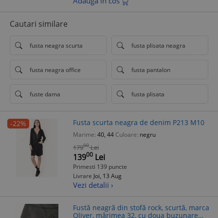
Adauga in cos
Cautari similare
fusta neagra scurta
fusta plisata neagra
fusta neagra office
fusta pantalon
fuste dama
fusta plisata
Fusta scurta neagra de denim P213 M10
-22%
Marime:
40, 44
Culoare:
negru
00
179
Lei
00
139
Lei
Primesti 139 puncte
Livrare
Joi, 13 Aug
Vezi detalii ›
Fustă neagră din stofă rock, scurtă, marca
Oliver, mărimea 32, cu doua buzunare