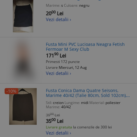
Marime:
s
Culoare:
negru
00
20
Lei
Vezi detalii ›
Fusta Mini PVC Lucioasa Neagra Fetish
Fermoar M Sexy Club
90
171
Lei
Primesti 172 puncte
Livrare
Miercuri, 12 Aug
Vezi detalii ›
Fusta Conica Dama Quatre Seisons,
-10%
Marime 40/42 (Talie 80cm, Sold 102cm),
Stofa Poliester, Neagra, Midi, Eleganta
Stil:
creion
Lungime:
midi
Material:
poliester
Marime:
40/42
00
39
Lei
00
35
Lei
Livrare gratuita
la comenzile de 300 lei
Vezi detalii ›