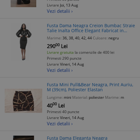
Livrare
Joi, 13 Aug
Vezi detalii ›
Fusta Dama Neagra Creion Bumbac Straie
Talie Inalta Office Elegant Fabricat in
Romania
Marime:
36, 38, 40, 42, 44
Culoare:
negru
00
290
Lei
Livrare gratuita
la comenzile de 400 lei
Primesti 290 puncte
Livrare
Vineri, 14 Aug
Vezi detalii ›
Fusta Mini Pull&Bear Neagra, Print Auriu,
M (39cm), Poliester Elastan
Lungime:
mini
Material:
poliester
Marime:
m
00
40
Lei
Primesti 40 puncte
Livrare
Vineri, 14 Aug
Vezi detalii ›
Fusta Dama Eleganta Neagra