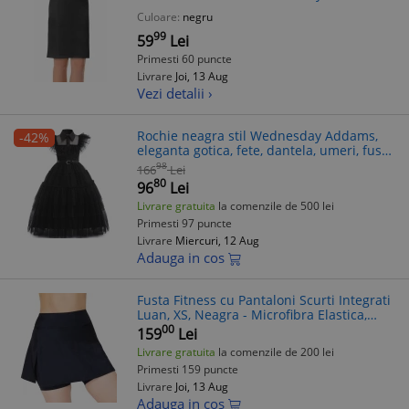
Elastica Dantelata, 47cm
Culoare:
negru
99
59
Lei
Primesti 60 puncte
Livrare
Joi, 13 Aug
Vezi detalii ›
Rochie neagra stil Wednesday Addams,
-42%
eleganta gotica, fete, dantela, umeri, fusta
voluminasa, copii
98
166
Lei
80
96
Lei
Livrare gratuita
la comenzile de 500 lei
Primesti 97 puncte
Livrare
Miercuri, 12 Aug
Adauga in cos
Fusta Fitness cu Pantaloni Scurti Integrati
Luan, XS, Neagra - Microfibra Elastica,
Ideal Kangoo Jumps, Tenis, Antrenament -
00
159
Lei
Direct de la Producator
Livrare gratuita
la comenzile de 200 lei
Primesti 159 puncte
Livrare
Joi, 13 Aug
Adauga in cos