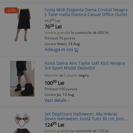
Fusta Midi Eleganta Dama CrisKat Neagra
-33%
S Talie Inalta Elastica Casual Office Outlet
99
113
Lei
26
76
Lei
Livrare gratuita
la comenzile de 400 lei
Primesti 76 puncte
Livrare
Vineri, 14 Aug
Adauga in cos
Fusta Dama Ann Taylor Loft XS/S Neagra
3/4 Sport Model Deosebit
Marime:
xs
Culoare:
negru
00
100
Lei
Primesti 100 puncte
Livrare
Joi, 13 Aug
Vezi detalii ›
Set Deghizare Halloween, Ma Imbrac
Devin Halloween, Fustă Tutu 30 cm, Jonc
Elastic, Pânze Holografice, Coronită
95
124
Lei
Neagră cu Dovleci, Multicolor, 2 Bucăț
Livrare gratuita
la comenzile de 150 lei