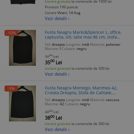
Livrare gratuita
la comenzile de 1000 lei
Primesti 199 puncte
Livrare
Vineri, 14 Aug
Vezi detalii ›
Fusta Neagra Marks&Spencer L, office,
-10%
captusita, slit, talie max 86 cm, stofa
polyester, viscoza, elastan
Stil:
dreapta
Lungime:
midi
Material:
poliester
Marime:
l
Culoare:
negru
00
39
Lei
00
35
Lei
Livrare gratuita
la comenzile de 300 lei
Vezi detalii ›
Fusta Neagra Montego, Marimea 42,
-5%
Croiala Dreapta, Stofa de Calitate,
Buzunare False, Slit la Spate, Elegantă și
Stil:
dreapta
Lungime:
midi
Material:
vascoza
Modernă
Marime:
42
Culoare:
negru
00
40
Lei
00
38
Lei
Livrare gratuita
la comenzile de 300 lei
Vezi detalii ›