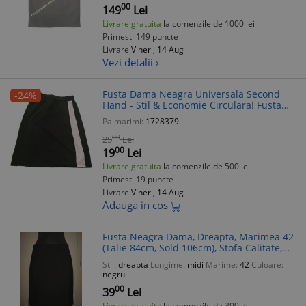
00
149
Lei
Livrare gratuita
la comenzile de 1000 lei
Primesti 149 puncte
Livrare
Vineri, 14 Aug
Vezi detalii ›
Fusta Dama Neagra Universala Second
-24%
Hand - Stil & Economie Circulara! Fusta
simpla, fusta casual
Pa marimi:
1728379
00
25
Lei
00
19
Lei
Livrare gratuita
la comenzile de 500 lei
Primesti 19 puncte
Livrare
Vineri, 14 Aug
Adauga in cos
Fusta Neagra Dama, Dreapta, Marimea 42
(Talie 84cm, Sold 106cm), Stofa Calitate,
Captuseala, Fermoar Spate
Stil:
dreapta
Lungime:
midi
Marime:
42
Culoare:
negru
00
39
Lei
Livrare gratuita
la comenzile de 300 lei