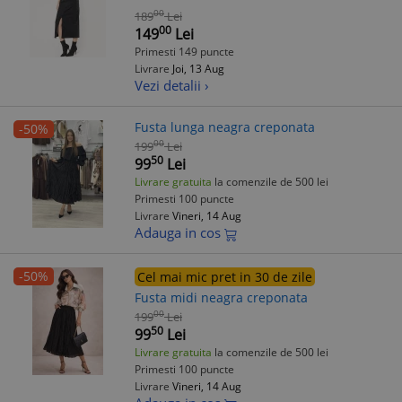
00
189
Lei
00
149
Lei
Primesti 149 puncte
Livrare
Joi, 13 Aug
Vezi detalii ›
Fusta lunga neagra creponata
-50%
00
199
Lei
50
99
Lei
Livrare gratuita
la comenzile de 500 lei
Primesti 100 puncte
Livrare
Vineri, 14 Aug
Adauga in cos
-50%
Cel mai mic pret in 30 de zile
Fusta midi neagra creponata
00
199
Lei
50
99
Lei
Livrare gratuita
la comenzile de 500 lei
Primesti 100 puncte
Livrare
Vineri, 14 Aug