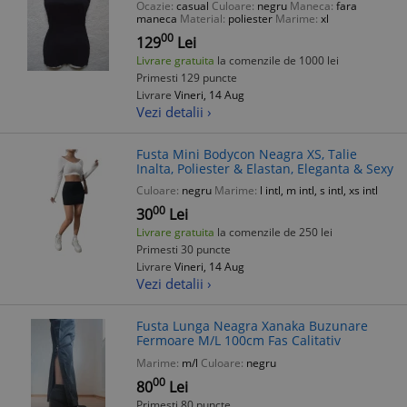
Ocazie:
casual
Culoare:
negru
Maneca:
fara
Dama
maneca
Material:
poliester
Marime:
xl
00
129
Lei
Livrare gratuita
la comenzile de 1000 lei
Primesti 129 puncte
Livrare
Vineri, 14 Aug
Vezi detalii ›
Fusta Mini Bodycon Neagra XS, Talie
Inalta, Poliester & Elastan, Eleganta & Sexy
Culoare:
negru
Marime:
l intl, m intl, s intl, xs intl
00
30
Lei
Livrare gratuita
la comenzile de 250 lei
Primesti 30 puncte
Livrare
Vineri, 14 Aug
Vezi detalii ›
Fusta Lunga Neagra Xanaka Buzunare
Fermoare M/L 100cm Fas Calitativ
Marime:
m/l
Culoare:
negru
00
80
Lei
Primesti 80 puncte