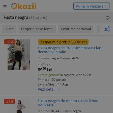
Deschide
hide
Pune in vanzare
meniul
niul
Fusta neagra
(35 oferte)
Fuste
Lenjerie sexy femei
Costume carnaval
Oem
-50%
Cel mai mic pret in 30 de zile
Fusta neagra scurta asimetrica cu lant
decorativ in talie
Culoare:
negru
Marime:
44/46
00
199
Lei
50
99
Lei
Livrare gratuita
la comenzile de 500 lei
Primesti 100 puncte
Livrare
Vineri, 14 Aug
Vezi detalii ›
Fusta neagra de denim cu slit frontal
-21%
P215 M10
Marime:
36, 44
Culoare:
negru