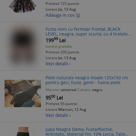
Primesti 125 puncte
Livrare
Joi, 13 Aug
Adauga in cos
Fusta mini cu fermoar frontal, BLACK
LEVEL, neagra, super scurta, cu 4 bretele
detasabile
99
199
Lei
Livrare gratuita
Primesti 200 puncte
Livrare
Joi, 13 Aug
Vezi detalii ›
Piele naturala neagra moale 125x150 cm
pentru geci, fuste, genti - haine piele
Marime:
universal
Culoare:
negru
00
95
Lei
Primesti 95 puncte
Livrare
Miercuri, 12 Aug
Vezi detalii ›
Jupa Neagra Dama, Fusta/Rochie,
Antistatic, Material Fin, 10% Lycra, Talie