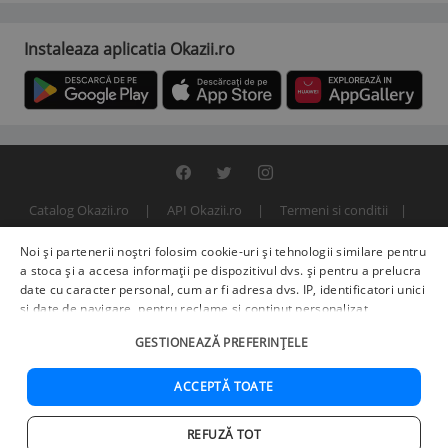
Instaleaza aplicatia Okazii.ro
Catalog Okazii.ro
API Okazii.ro
Termeni si conditii
Contact
Politica de confidentialitate
ANPC
SOL
Noi și partenerii noștri folosim cookie-uri și tehnologii similare pentru
© 2000 - 2026 S.C. BITFACTOR S.R.L.
a stoca și a accesa informații pe dispozitivul dvs. și pentru a prelucra
date cu caracter personal, cum ar fi adresa dvs. IP, identificatori unici
și date de navigare, pentru reclame și conținut personalizat,
măsurarea reclamelor și a conținutului, informații despre audiență și
GESTIONEAZĂ PREFERINȚELE
îmbunătățirea serviciilor.
Furnizori terți (225)
pot, de asemenea,
prelucra datele dvs. în aceste și alte scopuri, inclusiv folosind date
precise de geolocalizare și caracteristici ale dispozitivului. Opțiunile
ACCEPTĂ TOATE
dvs. se aplică doar acestui site web. Unii furnizori se pot baza pe
interes legitim în loc de consimțământ; aveți dreptul să vă opuneți în
REFUZĂ TOT
Setări de publicitate
. Vă puteți retrage consimțământul în orice