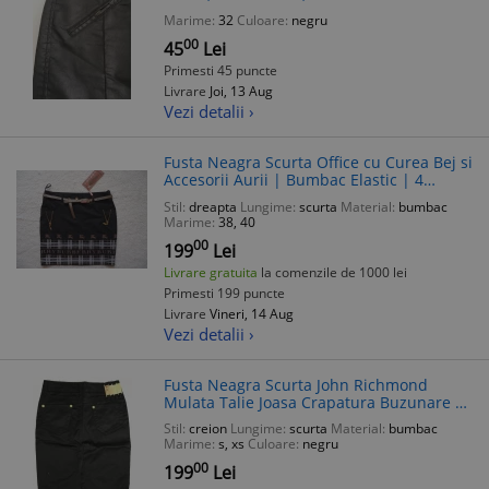
false
Marime:
32
Culoare:
negru
00
45
Lei
Primesti 45 puncte
Livrare
Joi, 13 Aug
Vezi detalii ›
Fusta Neagra Scurta Office cu Curea Bej si
Accesorii Aurii | Bumbac Elastic | 4
Buzunare | Talie Normala | Marimi 38 40
Stil:
dreapta
Lungime:
scurta
Material:
bumbac
Marime:
38, 40
00
199
Lei
Livrare gratuita
la comenzile de 1000 lei
Primesti 199 puncte
Livrare
Vineri, 14 Aug
Vezi detalii ›
Fusta Neagra Scurta John Richmond
Mulata Talie Joasa Crapatura Buzunare XS
S Bumbac Poliester Office Club Rochie
Stil:
creion
Lungime:
scurta
Material:
bumbac
Mini Accesorii Aurii
Marime:
s, xs
Culoare:
negru
00
199
Lei