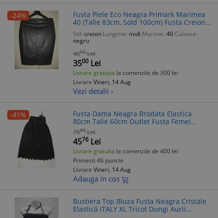
Fusta Piele Eco Neagra Primark Marimea
-24%
40 (Talie 83cm, Sold 100cm) Fusta Creion
cu Slit
Stil:
creion
Lungime:
midi
Marime:
40
Culoare:
negru
00
46
Lei
00
35
Lei
Livrare gratuita
la comenzile de 300 lei
Livrare
Vineri, 14 Aug
Vezi detalii ›
Fusta Dama Neagra Brodata Elastica
-41%
80cm Talie 60cm Outlet Fusta Femei
Casual Boho Chic
99
76
Lei
76
45
Lei
Livrare gratuita
la comenzile de 400 lei
Primesti 46 puncte
Livrare
Vineri, 14 Aug
Adauga in cos
Bustiera Top Bluza Fusta Neagra Cristale
Elastică ITALY XL Tricot Dungi Aurii
Versatilă Fashion Club Party Plaja Cadou