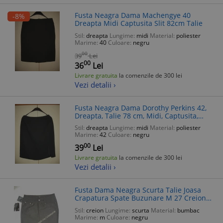
Fusta Neagra Dama Machengye 40
-8%
Dreapta Midi Captusita Slit 82cm Talie
Stil:
dreapta
Lungime:
midi
Material:
poliester
Marime:
40
Culoare:
negru
00
39
Lei
00
36
Lei
Livrare gratuita
la comenzile de 300 lei
Vezi detalii ›
Fusta Neagra Dama Dorothy Perkins 42,
Dreapta, Talie 78 cm, Midi, Captusita,
Poliester & Viscoza
Stil:
dreapta
Lungime:
midi
Material:
poliester
Marime:
42
Culoare:
negru
00
39
Lei
Livrare gratuita
la comenzile de 300 lei
Vezi detalii ›
Fusta Dama Neagra Scurta Talie Joasa
Crapatura Spate Buzunare M 27 Creion
Mulata Office Club Italy
Stil:
creion
Lungime:
scurta
Material:
bumbac
Marime:
m
Culoare:
negru