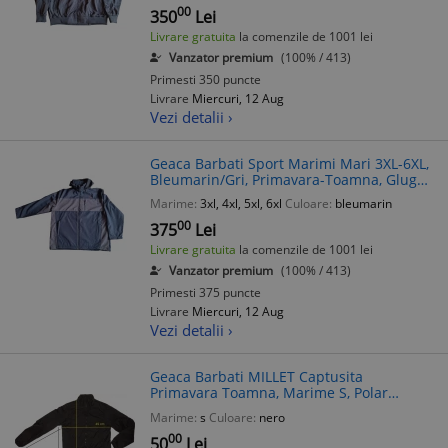
00
350
Lei
Livrare gratuita
la comenzile de 1001 lei
Vanzator premium
(100% / 413)
Primesti 350 puncte
Livrare
Miercuri, 12 Aug
Vezi detalii ›
Geaca Barbati Sport Marimi Mari 3XL-6XL,
Bleumarin/Gri, Primavara-Toamna, Gluga
Detașabilă, Buzunare Fermoar
Marime:
3xl, 4xl, 5xl, 6xl
Culoare:
bleumarin
00
375
Lei
Livrare gratuita
la comenzile de 1001 lei
Vanzator premium
(100% / 413)
Primesti 375 puncte
Livrare
Miercuri, 12 Aug
Vezi detalii ›
Geaca Barbati MILLET Captusita
Primavara Toamna, Marime S, Polar
Interior, Fas Exterior, Rezistenta la Vant,
Marime:
s
Culoare:
nero
Buzunare Multiple
00
50
Lei