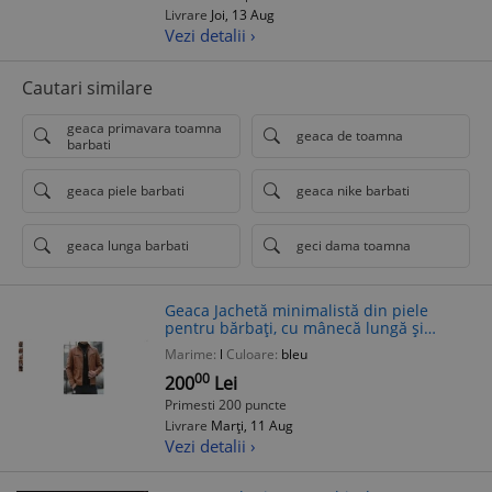
Livrare
Joi, 13 Aug
Vezi detalii ›
Cautari similare
geaca primavara toamna
geaca de toamna
barbati
geaca piele barbati
geaca nike barbati
geaca lunga barbati
geci dama toamna
Geaca Jachetă minimalistă din piele
pentru bărbați, cu mânecă lungă și
fermoar frontal, la modă, pentru toamna
Marime:
l
Culoare:
bleu
și iarna - Marime L
00
200
Lei
Primesti 200 puncte
Livrare
Marți, 11 Aug
Vezi detalii ›