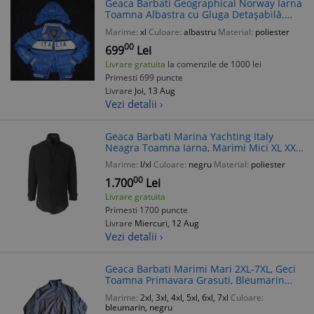
Geaca Barbati Geographical Norway Iarna
Toamna Albastra cu Gluga Detașabilă.
Pufoaica Barbateasca Calduroasa,
Marime:
xl
Culoare:
albastru
Material:
poliester
Buzunare, Logo Brodat Italia
00
699
Lei
Livrare gratuita
la comenzile de 1000 lei
Primesti 699 puncte
Livrare
Joi, 13 Aug
Vezi detalii ›
Geaca Barbati Marina Yachting Italy
Neagra Toamna Iarna, Marimi Mici XL XXL,
Buzunare Interne si Frontale
Marime:
l/xl
Culoare:
negru
Material:
poliester
00
1.700
Lei
Livrare gratuita
Primesti 1700 puncte
Livrare
Miercuri, 12 Aug
Vezi detalii ›
Geaca Barbati Marimi Mari 2XL-7XL, Geci
Toamna Primavara Grasuti, Bleumarin
Negru
Marime:
2xl, 3xl, 4xl, 5xl, 6xl, 7xl
Culoare:
bleumarin, negru