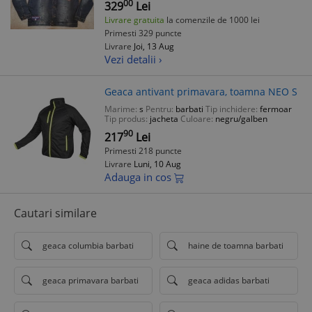
00
329
Lei
Livrare gratuita
la comenzile de 1000 lei
Primesti 329 puncte
Livrare
Joi, 13 Aug
Vezi detalii ›
Geaca antivant primavara, toamna NEO S
Marime:
s
Pentru:
barbati
Tip inchidere:
fermoar
Tip produs:
jacheta
Culoare:
negru/galben
90
217
Lei
Primesti 218 puncte
Livrare
Luni, 10 Aug
Adauga in cos
Cautari similare
geaca columbia barbati
haine de toamna barbati
geaca primavara barbati
geaca adidas barbati