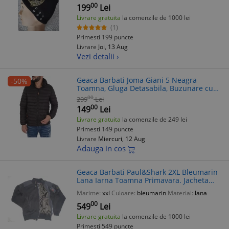
00
199
Lei
Livrare gratuita
la comenzile de 1000 lei
(1)
Primesti 199 puncte
Livrare
Joi, 13 Aug
Vezi detalii ›
Geaca Barbati Joma Giani 5 Neagra
-50%
Toamna, Gluga Detasabila, Buzunare cu
Fermoar, Nylon
00
299
Lei
00
149
Lei
Livrare gratuita
la comenzile de 249 lei
Primesti 149 puncte
Livrare
Miercuri, 12 Aug
Adauga in cos
Geaca Barbati Paul&Shark 2XL Bleumarin
Lana Iarna Toamna Primavara. Jacheta
Smart Casual, Buzunare, Logo Brodat
Marime:
xxl
Culoare:
bleumarin
Material:
lana
00
549
Lei
Livrare gratuita
la comenzile de 1000 lei
Primesti 549 puncte