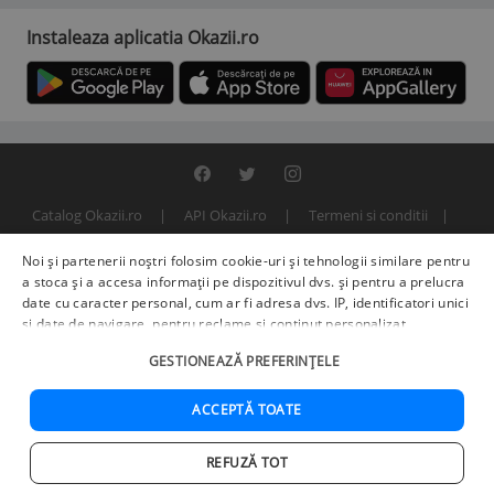
Instaleaza aplicatia Okazii.ro
Catalog Okazii.ro
API Okazii.ro
Termeni si conditii
Contact
Politica de confidentialitate
ANPC
SOL
Noi și partenerii noștri folosim cookie-uri și tehnologii similare pentru
© 2000 - 2026 S.C. BITFACTOR S.R.L.
a stoca și a accesa informații pe dispozitivul dvs. și pentru a prelucra
date cu caracter personal, cum ar fi adresa dvs. IP, identificatori unici
și date de navigare, pentru reclame și conținut personalizat,
măsurarea reclamelor și a conținutului, informații despre audiență și
GESTIONEAZĂ PREFERINȚELE
îmbunătățirea serviciilor.
Furnizori terți (225)
pot, de asemenea,
prelucra datele dvs. în aceste și alte scopuri, inclusiv folosind date
precise de geolocalizare și caracteristici ale dispozitivului. Opțiunile
ACCEPTĂ TOATE
dvs. se aplică doar acestui site web. Unii furnizori se pot baza pe
interes legitim în loc de consimțământ; aveți dreptul să vă opuneți în
REFUZĂ TOT
Setări de publicitate
. Vă puteți retrage consimțământul în orice
Acasa
Cautare
Cos
Favorite
Contul meu
moment în
Setări cookie
.
Politica de confidențialitate