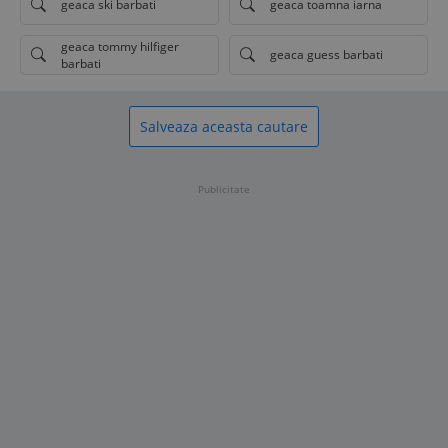
geaca ski barbati
geaca toamna iarna
geaca tommy hilfiger
geaca guess barbati
barbati
Salveaza aceasta cautare
Publicitate