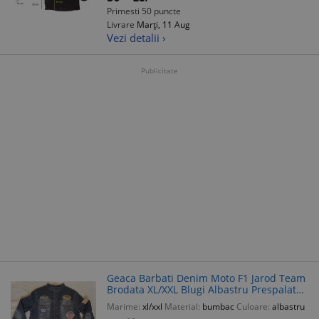
Primesti 50 puncte
Livrare
Marți, 11 Aug
Vezi detalii ›
Publicitate
Geaca Barbati Denim Moto F1 Jarod Team
Brodata XL/XXL Blugi Albastru Prespalat
Buzunare Nasturi Metalici Primavara
Marime:
xl/xxl
Material:
bumbac
Culoare:
albastru
Toamna