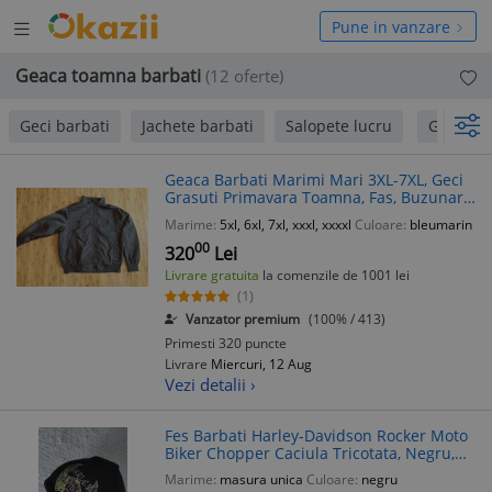
Deschide
hide
Pune in vanzare
meniul
niul
Geaca toamna barbati
(12 oferte)
Geci barbati
Jachete barbati
Salopete lucru
Geograp
Geaca Barbati Marimi Mari 3XL-7XL, Geci
Grasuti Primavara Toamna, Fas, Buzunare
Fermoar, Talie 130-180cm
Marime:
5xl, 6xl, 7xl, xxxl, xxxxl
Culoare:
bleumarin
00
320
Lei
Livrare gratuita
la comenzile de 1001 lei
(1)
Vanzator premium
(100% / 413)
Primesti 320 puncte
Livrare
Miercuri, 12 Aug
Vezi detalii ›
Fes Barbati Harley-Davidson Rocker Moto
Biker Chopper Caciula Tricotata, Negru,
Logo Brodat, Calduros - Iarna Toamna
Marime:
masura unica
Culoare:
negru
Primavara