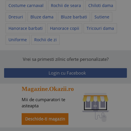
Costume carnaval
Rochii de seara
Chiloti dama
Dresuri
Bluze dama
Bluze barbati
Sutiene
Hanorace barbati
Hanorace copii
Tricouri dama
Uniforme
Rochii de zi
Vrei sa primesti zilnic oferte personalizate?
Login cu Facebook
Magazine.Okazii.ro
Mii de cumparatori te
asteapta
Deschide-ti magazin