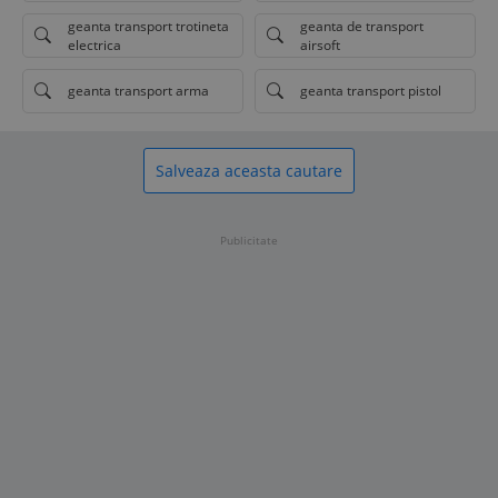
geanta transport trotineta
geanta de transport
electrica
airsoft
geanta transport arma
geanta transport pistol
Salveaza aceasta cautare
Publicitate