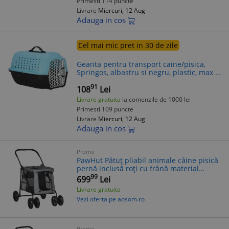
Primesti 114 puncte
Livrare
Miercuri, 12 Aug
Adauga in cos
Cel mai mic pret in 30 de zile
Geanta pentru transport caine/pisica,
Springos, albastru si negru, plastic, max 7
kg, 48x33x28 cm
91
108
Lei
Livrare gratuita
la comenzile de 1000 lei
Primesti 109 puncte
Livrare
Miercuri, 12 Aug
Adauga in cos
Promo
PawHut Pătuț pliabil animale câine pisică
pernă inclusă roți cu frână material
Oxford 600D 102 x 62 x 105 cm gri |
99
699
Lei
Aosom Romania
Livrare gratuita
Vezi oferta pe aosom.ro
Promo