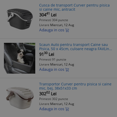
Cusca de transport Curver pentru pisica
si caine mic, antracit
41
304
Lei
Primesti 304 puncte
Livrare
Miercuri, 12 Aug
Adauga in cos
Scaun Auto pentru transport Caine sau
Pisica, 50 x 45cm, culoare neagra FAVLine
Selection
30
91
Lei
Primesti 91 puncte
Livrare
Miercuri, 12 Aug
Adauga in cos
Transportor Curver pentru pisica si caine
mic, bej, 38x51x33 cm
02
302
Lei
Primesti 302 puncte
Livrare
Miercuri, 12 Aug
Adauga in cos