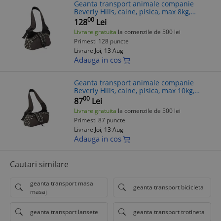
Geanta transport animale companie
Beverly Hills, caine, pisica, max 8kg,
marime M
00
128
Lei
Livrare gratuita
la comenzile de 500 lei
Primesti 128 puncte
Livrare
Joi, 13 Aug
Adauga in cos
Geanta transport animale companie
Beverly Hills, caine, pisica, max 10kg,
marime L
00
87
Lei
Livrare gratuita
la comenzile de 500 lei
Primesti 87 puncte
Livrare
Joi, 13 Aug
Adauga in cos
Cautari similare
geanta transport masa
geanta transport bicicleta
masaj
geanta transport lansete
geanta transport trotineta