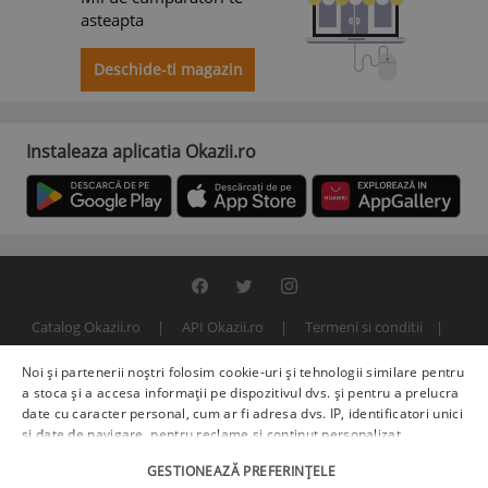
asteapta
Deschide-ti magazin
Instaleaza aplicatia Okazii.ro
Catalog Okazii.ro
API Okazii.ro
Termeni si conditii
Contact
Politica de confidentialitate
ANPC
SOL
Noi și partenerii noștri folosim cookie-uri și tehnologii similare pentru
© 2000 - 2026 S.C. BITFACTOR S.R.L.
a stoca și a accesa informații pe dispozitivul dvs. și pentru a prelucra
date cu caracter personal, cum ar fi adresa dvs. IP, identificatori unici
și date de navigare, pentru reclame și conținut personalizat,
măsurarea reclamelor și a conținutului, informații despre audiență și
GESTIONEAZĂ PREFERINȚELE
îmbunătățirea serviciilor.
Furnizori terți (225)
pot, de asemenea,