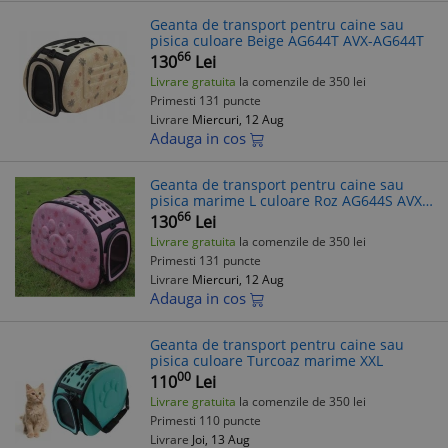
Geanta de transport pentru caine sau
pisica culoare Beige AG644T AVX-AG644T
66
130
Lei
Livrare gratuita
la comenzile de 350 lei
Primesti 131 puncte
Livrare
Miercuri, 12 Aug
Adauga in cos
Geanta de transport pentru caine sau
pisica marime L culoare Roz AG644S AVX-
AG644S
66
130
Lei
Livrare gratuita
la comenzile de 350 lei
Primesti 131 puncte
Livrare
Miercuri, 12 Aug
Adauga in cos
Geanta de transport pentru caine sau
pisica culoare Turcoaz marime XXL
00
110
Lei
Livrare gratuita
la comenzile de 350 lei
Primesti 110 puncte
Livrare
Joi, 13 Aug