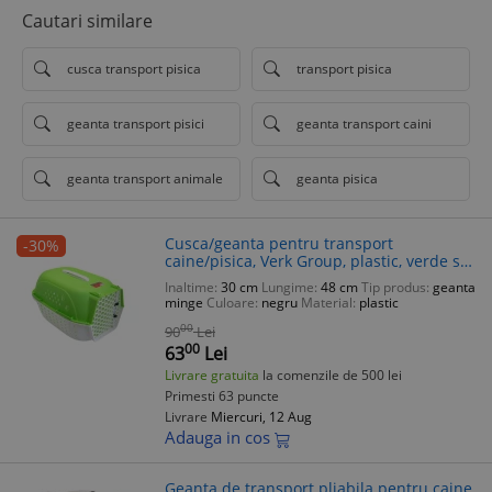
Cautari similare
cusca transport pisica
transport pisica
geanta transport pisici
geanta transport caini
geanta transport animale
geanta pisica
Cusca/geanta pentru transport
-30%
caine/pisica, Verk Group, plastic, verde si
alb, 48x32x30 cm
Inaltime:
30 cm
Lungime:
48 cm
Tip produs:
geanta
minge
Culoare:
negru
Material:
plastic
00
90
Lei
00
63
Lei
Livrare gratuita
la comenzile de 500 lei
Primesti 63 puncte
Livrare
Miercuri, 12 Aug
Adauga in cos
Geanta de transport pliabila pentru caine