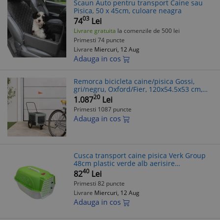
Scaun Auto pentru transport Caine sau
Pisica, 50 x 45cm, culoare neagra
03
74
Lei
Livrare gratuita
la comenzile de 500 lei
Primesti 74 puncte
Livrare
Miercuri, 12 Aug
Adauga in cos
Remorca bicicleta caine/pisica Gossi,
gri/negru, Oxford/Fier, 120x54.5x53 cm,
max 30kg, remorca transport animale
20
1.087
Lei
Primesti 1087 puncte
Adauga in cos
Cusca transport caine pisica Verk Group
48cm plastic verde alb aerisire
confortabila
40
82
Lei
Primesti 82 puncte
Livrare
Miercuri, 12 Aug
Adauga in cos