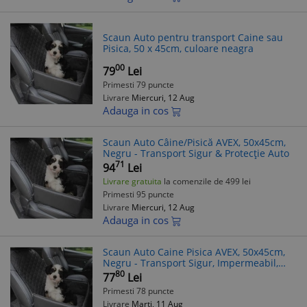
Scaun Auto pentru transport Caine sau
Pisica, 50 x 45cm, culoare neagra
00
79
Lei
Primesti 79 puncte
Livrare
Miercuri, 12 Aug
Adauga in cos
Scaun Auto Câine/Pisică AVEX, 50x45cm,
Negru - Transport Sigur & Protecție Auto
71
94
Lei
Livrare gratuita
la comenzile de 499 lei
Primesti 95 puncte
Livrare
Miercuri, 12 Aug
Adauga in cos
Scaun Auto Caine Pisica AVEX, 50x45cm,
Negru - Transport Sigur, Impermeabil,
Protectie Tapiterie
80
77
Lei
Primesti 78 puncte
Livrare
Marți, 11 Aug