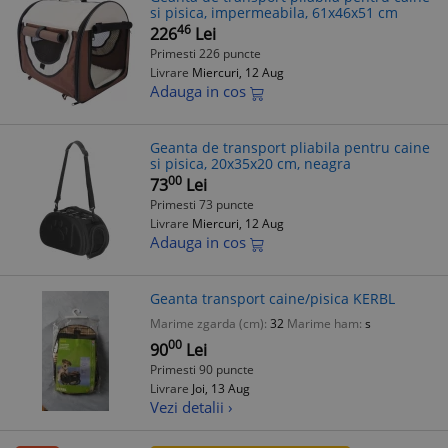
si pisica, impermeabila, 61x46x51 cm
46
226
Lei
Primesti 226 puncte
Livrare
Miercuri, 12 Aug
Adauga in cos
Geanta de transport pliabila pentru caine
si pisica, 20x35x20 cm, neagra
00
73
Lei
Primesti 73 puncte
Livrare
Miercuri, 12 Aug
Adauga in cos
Geanta transport caine/pisica KERBL
Marime zgarda (cm):
32
Marime ham:
s
00
90
Lei
Primesti 90 puncte
Livrare
Joi, 13 Aug
Vezi detalii ›