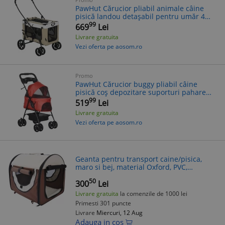
PawHut Cărucior pliabil animale câine
pisică landou detașabil pentru umăr 4
roți 81 x 58 x 97,5 cm kaki | Aosom
99
669
Lei
Romania
Livrare gratuita
Vezi oferta pe aosom.ro
Promo
PawHut Cărucior buggy pliabil câine
pisică coș depozitare suporturi pahare
țesătură Oxford 300D impermeabilă 4 roți
99
519
Lei
roșu | Aosom Romania
Livrare gratuita
Vezi oferta pe aosom.ro
Geanta pentru transport caine/pisica,
maro si bej, material Oxford, PVC,
impermeabila, pliabila, marimea S-M,
50
61x46x51 cm
300
Lei
Livrare gratuita
la comenzile de 1000 lei
Primesti 301 puncte
Livrare
Miercuri, 12 Aug
Adauga in cos