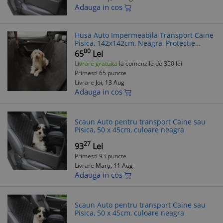
Adauga in cos
Husa Auto Impermeabila Transport Caine
Pisica, 142x142cm, Neagra, Protectie
Tapiterie, Universal
00
65
Lei
Livrare gratuita
la comenzile de 350 lei
Primesti 65 puncte
Livrare
Joi, 13 Aug
Adauga in cos
Scaun Auto pentru transport Caine sau
Pisica, 50 x 45cm, culoare neagra
27
93
Lei
Primesti 93 puncte
Livrare
Marți, 11 Aug
Adauga in cos
Scaun Auto pentru transport Caine sau
Pisica, 50 x 45cm, culoare neagra