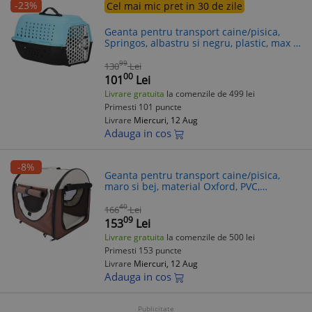
-23%
Cel mai mic pret in 30 de zile
Geanta pentru transport caine/pisica,
Springos, albastru si negru, plastic, max 7
kg, 48x33x28 cm
99
130
Lei
00
101
Lei
Livrare gratuita
la comenzile de 499 lei
Primesti 101 puncte
Livrare
Miercuri, 12 Aug
Adauga in cos
-8%
Geanta pentru transport caine/pisica,
maro si bej, material Oxford, PVC,
impermeabila, pliabila, marimea S-M,
61x46x51 cm
40
166
Lei
09
153
Lei
Livrare gratuita
la comenzile de 500 lei
Primesti 153 puncte
Livrare
Miercuri, 12 Aug
Adauga in cos
Publicitate