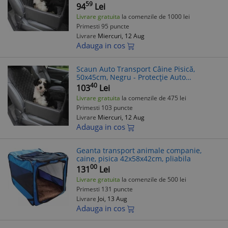
59
94
Lei
Livrare gratuita
la comenzile de 1000 lei
Primesti 95 puncte
Livrare
Miercuri, 12 Aug
Adauga in cos
Scaun Auto Transport Câine Pisică,
50x45cm, Negru - Protecție Auto
Impermeabilă, Ușor de Curățat, Universal
40
103
Lei
Livrare gratuita
la comenzile de 475 lei
Primesti 103 puncte
Livrare
Miercuri, 12 Aug
Adauga in cos
Geanta transport animale companie,
caine, pisica 42x58x42cm, pliabila
00
131
Lei
Livrare gratuita
la comenzile de 500 lei
Primesti 131 puncte
Livrare
Joi, 13 Aug
Adauga in cos