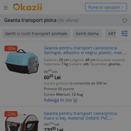
Deschide
hide
Pune in vanzare
meniul
niul
Geanta transport pisica
(36 oferte)
Genti si custi transport animale
Genti dama
ART
AV
Geanta pentru transport caine/pisica,
-30%
Springos, albastru si negru, plastic, max 7
kg, 48x33x28 cm
Inaltime:
28 cm
Lungime:
48 cm
Greutate maxima
suportata:
7 kg
Culoare:
alb
Tip produs:
geanta
minge
00
86
Lei
20
60
Lei
Livrare gratuita
la comenzile de 500 lei
Primesti 60 puncte
Livrare
Miercuri, 12 Aug
Adauga in cos
Geanta pentru transport caine/pisica,
-23%
maro si bej, material Oxford, PVC,
impermeabila, pliabila, marimea S-M,
00
351
Lei
61x46x51 cm
00
270
Lei